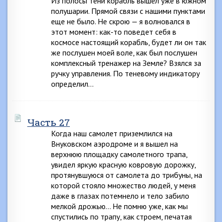
Из полосы тени корабль вышел уже в южном
полушарии. Прямой связи с нашими пунктами
еще не было. Не скрою — я волновался в
этот момент: как-то поведет себя в
космосе настоящий корабль, будет ли он так
же послушен моей воле, как был послушен
комплексный тренажер на Земле? Взялся за
ручку управления. По теневому индикатору
определил…
Часть 27
Когда наш самолет приземлился на
Внуковском аэродроме и я вышел на
верхнюю площадку самолетного трапа,
увидел яркую красную ковровую дорожку,
протянувшуюся от самолета до трибуны, на
которой стояло множество людей, у меня
даже в глазах потемнело и тело забило
мелкой дрожью… Не помню уже, как мы
спустились по трапу, как строем, печатая