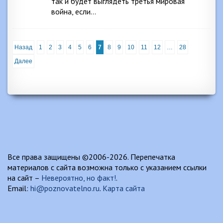
так и будет выглядеть третья мировая
война, если…
Назад
1
2
3
4
5
6
7
8
9
10
11
12
…
28
Далее
Все права защищены ©2006-2026. Перепечатка
материалов с сайта возможна только с указанием ссылки
на сайт –
Невероятно, но факт!
.
Email:
hi@poznovatelno.ru
.
Карта сайта