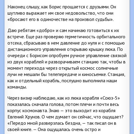
Наконец слышу, как Борис прощается с друзьями. Он
шутливо выражает им свое недовольство, что они
«бросают его в одиночестве на произвол судьбы».
Даю ребятам «добро» и сам начинаю готовиться к их
встрече. Еще раз проверяю герметичность орбитального
отсека, сбрасываю в нем давление до нуля и с помощью
дистанционного управления открываю крышку люка. По
очереди с Борисом опробуем ручное управление связкой
из двух кораблей и разворачиваем станцию так, чтобы в
момент перехода через открытый космос солнечные
лучи не мешали бы телепередаче и киносъемке. Станция,
как и отдельный корабль, послушно выполнила наши
команды.
Через визир наблюдаю, как из люка корабля «Союз-5»
показалась сначала голова, потом плечи и почти весь
корпус космонавта. Знаю — это выходит из корабля
Евгений Хрунов. О чем думает он сейчас, что ощущает?
«Передо мной разверзлась бездна, — так писал он в
своей книге. — Она ощущалась очень остро и