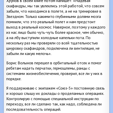
Хрунов в своей книге потом напишет: «Надевая
скафандры, мы так увлеклись этой работой, что совсем
забыли, что находимся в полете, а не на тренировке в
Звездном. Только какимито глубинными долями мозга
помнили, что это реальный полет и нам предстоит
выход в реальный космос. Наверное, поэтому у каждого
из нас лицо было чуть-чуть более красное, чем обычно,
а на лбу выступили холодные капельки пота. По
нескольку раз мы проверяли со всей тщательностью
шнуровку скафандров, подключена ли вентиляция, не
забыли ли какую мелочь».
Борис Волынов перешел в орбитальный отсек и помог
ребятам надеть перчатки, гермошлемы, ранцы с
системами жизнеобеспечения, проверил, все ли у них в
порядке.
Я поддерживаю с экипажем «Союз-5» постоянную связь
и хорошо слышу их доклады о проделанных операциях.
Контролирую с помощью специальной инструкции по
переходу, все ли сделано так, как надо, соблюдена ли
последовательность операций.