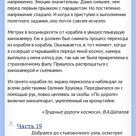
напряженно. Эмоции значительны. Даже сильнее, чем
перед первым прыжком с парашютом. Но постепенно
напряжение спадало. И когда я приступил к выполнению
полетного задания, оно почти совсем исчезло.
Метрах в восьмидесяти от корабля я увидел плывущую
кинокамеру. Ею я должен был снимать процесс перехода
из корабля в корабль. Оказывается, в тот момент, когда
я созерцал открывшийся передо мной космос, камера
выплыла у меня изпод рук, так как не была прикреплена к
страховочному фалу. Пришлось распрощаться с
кинокамерой и съемками».
Из своего корабля по экрану перископа я наблюдал за
всеми действиями Евгения Хрунова. Передвигался он с
помощью рук, ловко цепляясь за скобы. «По дороге»
включил киноаппарат, укрепленный на кронштейне.
«Трудные дороги космоса», В.А.Шаталов
Часть 19
Добрался до стыковочного узла, осмотрел