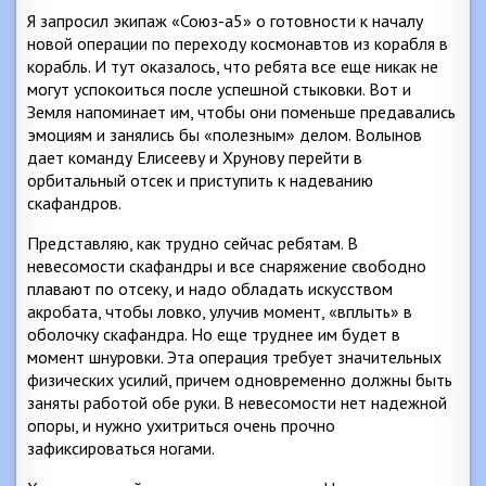
Я запросил экипаж «Союз-а5» о готовности к началу
новой операции по переходу космонавтов из корабля в
корабль. И тут оказалось, что ребята все еще никак не
могут успокоиться после успешной стыковки. Вот и
Земля напоминает им, чтобы они поменьше предавались
эмоциям и занялись бы «полезным» делом. Волынов
дает команду Елисееву и Хрунову перейти в
орбитальный отсек и приступить к надеванию
скафандров.
Представляю, как трудно сейчас ребятам. В
невесомости скафандры и все снаряжение свободно
плавают по отсеку, и надо обладать искусством
акробата, чтобы ловко, улучив момент, «вплыть» в
оболочку скафандра. Но еще труднее им будет в
момент шнуровки. Эта операция требует значительных
физических усилий, причем одновременно должны быть
заняты работой обе руки. В невесомости нет надежной
опоры, и нужно ухитриться очень прочно
зафиксироваться ногами.