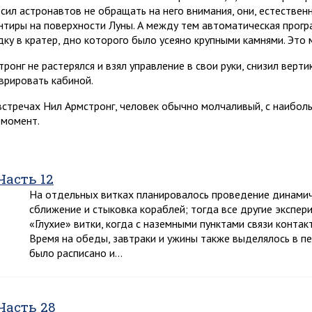
осил астронавтов не обращать на него внимания, они, естествен
нтиры на поверхности Луны. А между тем автоматическая прогр
дку в кратер, дно которого было усеяно крупными камнями. Это 
тронг не растерялся и взял управление в свои руки, снизил верт
врировать кабиной.
встречах Нил Армстронг, человек обычно молчаливый, с наибо
 момент.
Часть 12
На отдельных витках планировалось проведение динамич
сближение и стыковка кораблей; тогда все другие экспер
«Глухие» витки, когда с наземными пунктами связи контак
Время на обеды, завтраки и ужины также выделялось в пе
было расписано и…
Часть 28