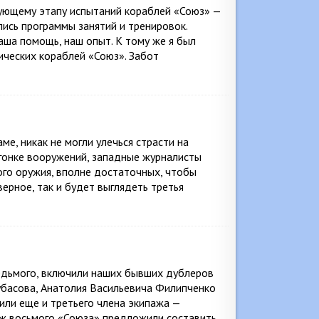
дующему этапу испытаний кораблей «Союз» —
ись программы занятий и тренировок.
аша помощь, наш опыт. К тому же я был
ических кораблей «Союз». Забот
е, никак не могли улечься страсти на
 гонке вооружений, западные журналисты
ого оружия, вполне достаточных, чтобы
ерное, так и будет выглядеть третья
седьмого, включили наших бывших дублеров
убасова, Анатолия Васильевича Филипченко
или еще и третьего члена экипажа —
ж восьмого «Союза» предложили составить