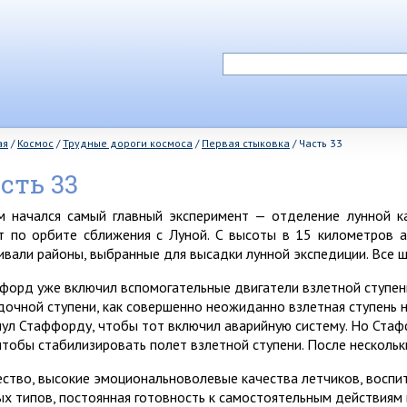
ая
/
Космос
/
Трудные дороги космоса
/
Первая стыковка
/
Часть 33
сть 33
м начался самый главный эксперимент — отделение лунной к
т по орбите сближения с Луной. С высоты в 15 километров 
ивали районы, выбранные для высадки лунной экспедиции. Все ш
форд уже включил вспомогательные двигатели взлетной ступени
дочной ступени, как совершенно неожиданно взлетная ступень 
нул Стаффорду, чтобы тот включил аварийную систему. Но Стаф
 чтобы стабилизировать полет взлетной ступени. После несколь
ство, высокие эмоциональноволевые качества летчиков, воспи
ых типов, постоянная готовность к самостоятельным действиям