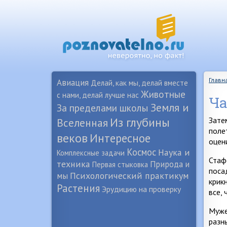
Главн
Авиация
Делай, как мы, делай вместе
Животные
с нами, делай лучше нас
Ча
Земля и
За пределами школы
Из глубины
Зате
Вселенная
поле
веков
Интересное
оцен
Космос
Наука и
Комплексные задачи
Стаф
техника
Природа и
Первая стыковка
поса
Психологический практикум
мы
крик
Растения
Эрудицию на проверку
все,
Муже
разн