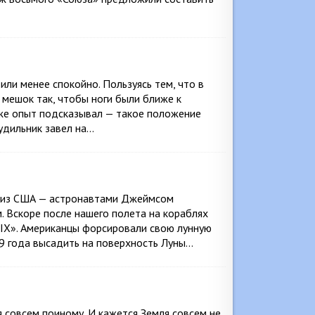
ли менее спокойно. Пользуясь тем, что в
 мешок так, чтобы ноги были ближе к
 уже опыт подсказывал — такое положение
удильник завел на…
ми из США — астронавтами Джеймсом
Вскоре после нашего полета на кораблях
-IX». Американцы форсировали свою лунную
69 года высадить на поверхность Луны…
я совсем поиному. И кажется Земля совсем не