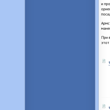
и пр
орие
поса
Армс
мане
При 
этот