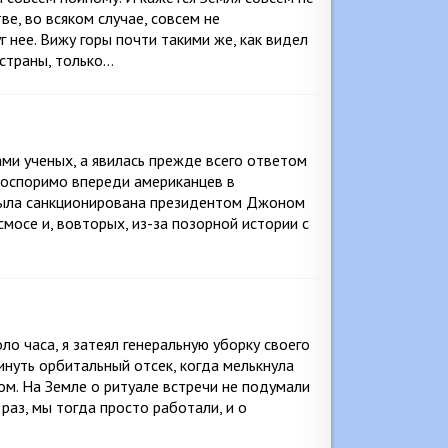
ве, во всяком случае, совсем не
 нее. Вижу горы почти такими же, как видел
страны, только…
ми ученых, а явилась прежде всего ответом
неоспоримо впереди американцев в
«была санкционирована президентом Джоном
мосе и, вовторых, из-за позорной истории с
о часа, я затеял генеральную уборку своего
инуть орбитальный отсек, когда мелькнула
ом. На Земле о ритуале встречи не подумали
аз, мы тогда просто работали, и о