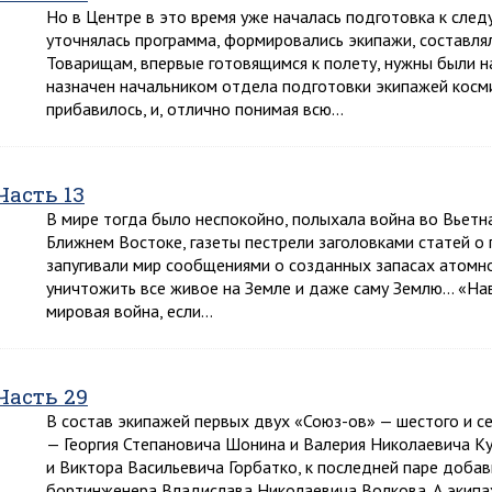
Но в Центре в это время уже началась подготовка к сле
уточнялась программа, формировались экипажи, составлял
Товарищам, впервые готовящимся к полету, нужны были н
назначен начальником отдела подготовки экипажей косм
прибавилось, и, отлично понимая всю…
Часть 13
В мире тогда было неспокойно, полыхала война во Вьетнам
Ближнем Востоке, газеты пестрели заголовками статей о
запугивали мир сообщениями о созданных запасах атомн
уничтожить все живое на Земле и даже саму Землю… «Нав
мировая война, если…
Часть 29
В состав экипажей первых двух «Союз-ов» — шестого и 
— Георгия Степановича Шонина и Валерия Николаевича К
и Виктора Васильевича Горбатко, к последней паре добав
бортинженера Владислава Николаевича Волкова. А экипа