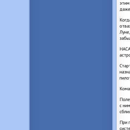
этим
даже
Когд
отва
Луне
забы
НАСА
астр
Стар
назн
пило
Кома
Поле
с ни
сбли
При 
сист