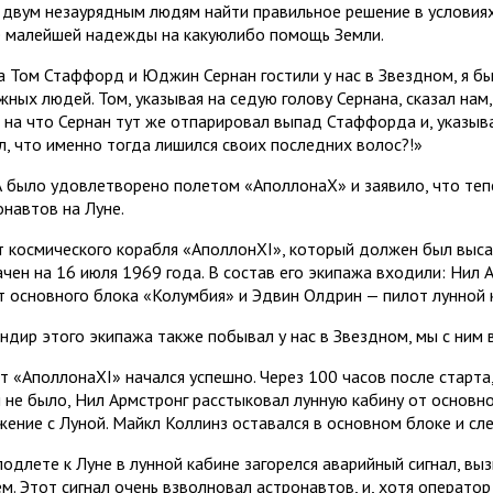
 двум незаурядным людям найти правильное решение в условиях
 малейшей надежды на какуюлибо помощь Земли.
а Том Стаффорд и Юджин Сернан гостили у нас в Звездном, я б
жных людей. Том, указывая на седую голову Сернана, сказал нам
, на что Сернан тут же отпарировал выпад Стаффорда и, указывая
л, что именно тогда лишился своих последних волос?!»
 было удовлетворено полетом «АполлонаХ» и заявило, что тепе
онавтов на Луне.
т космического корабля «АполлонXI», который должен был выса
ачен на 16 июля 1969 года. В состав его экипажа входили: Нил
т основного блока «Колумбия» и Эдвин Олдрин — пилот лунной 
ндир этого экипажа также побывал у нас в Звездном, мы с ним 
т «АполлонаXI» начался успешно. Через 100 часов после старта,
м не было, Нил Армстронг расстыковал лунную кабину от основно
жение с Луной. Майкл Коллинз оставался в основном блоке и сл
подлете к Луне в лунной кабине загорелся аварийный сигнал, вы
ем. Этот сигнал очень взволновал астронавтов, и, хотя оператор