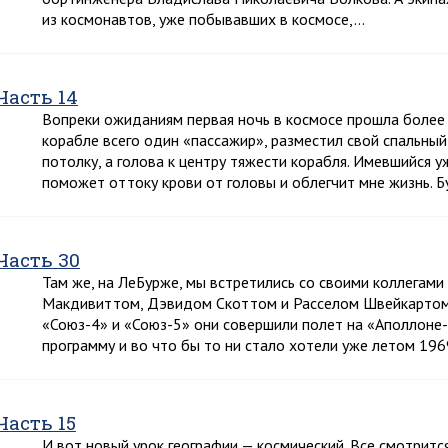
из космонавтов, уже побывавших в космосе,…
Часть 14
Вопреки ожиданиям первая ночь в космосе прошла более и
корабле всего один «пассажир», разместил свой спальный
потолку, а голова к центру тяжести корабля. Имевшийся
поможет оттоку крови от головы и облегчит мне жизнь. Б
Часть 30
Там же, на ЛеБурже, мы встретились со своими коллега
Макдивиттом, Дэвидом Скоттом и Расселом Швейкартом. 
«Союз-4» и «Союз-5» они совершили полет на «Аполлоне
программу и во что бы то ни стало хотели уже летом 19
Часть 15
И вот новый урок географии — космический. Все смотритс