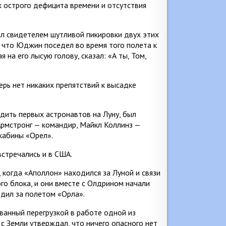
 острого дефицита времени и отсутствия
ыл свидетелем шутливой пикировки двух этих
, что Юджин поседел во время того полета к
 на его лысую голову, сказал: «А ты, Том,
рь нет никаких препятствий к высадке
дить первых астронавтов на Луну, был
 Армстронг — командир, Майкл Коллинз —
кабины «Орел».
встречались и в США.
 когда «Аполлон» находился за Луной и связи
го блока, и они вместе с Олдрином начали
едил за полетом «Орла».
званный перегрузкой в работе одной из
 с Земли утверждал, что ничего опасного нет