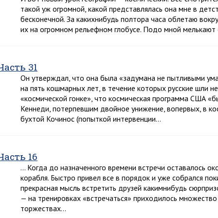
такой уж огромной, какой представлялась она мне в детст
бесконечной. За какихнибудь полтора часа облетаю вокруг
их на огромном рельефном глобусе. Подо мной мелькают 
Часть 31
Он утверждал, что она была «задумана не пытливыми ума
на пять кошмарных лет, в течение которых русские шли 
«космической гонке», что космическая программа США 
Кеннеди, потерпевшим двойное унижение, вопервых, в кос
бухтой Кочинос (попыткой интервенции…
Часть 16
… Когда до назначенного времени встречи оставалось окол
корабля. Быстро привел все в порядок и уже собрался пок
прекрасная мысль встретить друзей какимнибудь сюрприз
— на тренировках «встречаться» приходилось множество р
торжествах…