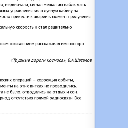
но, нервничали, сигнал мешал им наблюдать
амма управления вела лунную кабину на
могло привести к аварии в момент прилунения.
икальную скорость и стал решительно
льшим оживлением рассказывал именно про
«Трудные дороги космоса», В.А.Шаталов
еских операций — коррекция орбиты,
именты на этих витках не проводились.
та не было, отводились на отдых и сон.
риод отсутствия прямой радиосвязи. Все