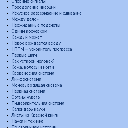
Опорные сигналы
Преодоление инерции
Искусное разрезывание и сшивание
Между делом
Неожиданные подсчеты
Одним росчерком
Каждый может
Новое рождается всюду
НТТМ — ускоритель прогресса
Первые шаги
Как устроен человек?
Кожа, волосы и ногти
Кровеносная система
Лимфосистема
Мочевыводящая система
Нервная система
Органы чувств
Пищеварительная система
Календарь науки
Листы из Красной книги
Наука и техника
По страницам истории