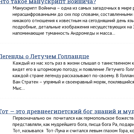
Что такое манускрипт Войнича?
Манускрипт Войнича – одна из самых загадочных в мире р
нерасшифрованными до сих пор словами, составленными 
никакого отношения к известным на сегодняшний день яз
подробные, детальные изображения несуществующих на З
напоминающие туманность Андромеды и масса…
Легенды о Летучем Голландце
Каждый из нас хоть раз в жизни слышал о таинственном 
видят его в штормовую погоду, и появление Летучего Гол
каждой стране легенду рассказывают по-своему. В Голлан
Ван Стратен – упрямый и своенравный моряк, поклявшийс
Мыс…
Тот — это древнеегипетский бог знаний и му
Первоначально он почитался как гермопольское божество
представляли, как мудрейшего бога, писца бога Ра, пода
Тот, назывался Тот-Луна и считался левым глазом Гора, 