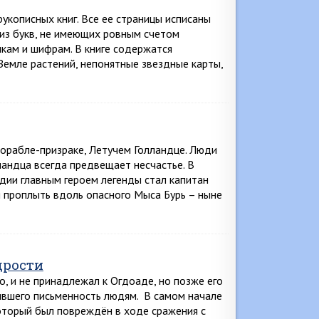
укописных книг. Все ее страницы исписаны
из букв, не имеющих ровным счетом
ыкам и шифрам. В книге содержатся
емле растений, непонятные звездные карты,
корабле-призраке, Летучем Голландце. Люди
ландца всегда предвещает несчастье. В
дии главным героем легенды стал капитан
я проплыть вдоль опасного Мыса Бурь – ныне
дрости
, и не принадлежал к Огдоаде, но позже его
рившего письменность людям. В самом начале
который был повреждён в ходе сражения с