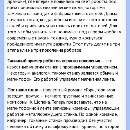
драмой»), где впервые появились на свет роботы, под
ними понимались механические люди, которыми
заменяли на заводах и фабриках живых людей. Драма
началась тогда, когда роботы вышли из-под контроля
людей и принялись уничтожать своих создателей. Для
того, чтобы уяснить, что понимают под словом «робот»
современные наука и техника, нужно коснуться
пройденного ими пути развития. Этот путь делят на три
этапа или на три поколения роботов.
Типичный пример роботов первого поколения
— это
известные многим станки с программным управлением.
Некоторым аналогом такому станку является обычный
магнитофон. Его работой управляет магнитная лента.
Поставил одну
— прелестный романс «Гори, гори, моя
звезда», другую — немного грустные и таинственные
ноктюрны Ф. Шопена. Теперь представьте, что на
магнитофонной ленте записаны команды, управляющие
работой металлорежущего станка. По одной команде,
например, токарный станок производит без участия
человека обточку и шлифовку вала турбины, по второй