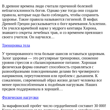
В древние времена люди считали причиной болезней
неблагосклонность богов. Однако уже тогда они создали
правила, которые надо было соблюдать, чтобы сохранить
здоровье. Такие правила называются гигиеной. В мифах
Древней Греции рассказывается о боге врачевания Асклепии.
Он учился врачебной науке у мудрого кентавра Хирона,
знавшего секреты лечебных трав, и со временем превзошел
своего учителя. Он научился…
Тренировка тела
У тренированного тела больше шансов оставаться здоровым.
Залог здоровья — это регулярные тренировки, снижение
уровня стрессов и сбалансированное питание. Хорошая
физическая форма означает способность справляться с
разнообразными повседневными делами без чрезмерного
напряжения, переутомления или проблем с дыханием. К
сожалению, современный образ жизни делает человека все
менее приспособленным к подобным нагрузкам. Наших
предков поддерживала в хорошей…
Физические нагрузки
За марафонский пробег число сердцебиений составит 30 000!