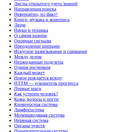
Листы открытого учета знаний
Направления поиска
Невероятно, но факт!
Книги, музыка и живопись
Люди
Науки и техника
О самом разном
Опорные сигналы
Преодоление инерции
Искусное разрезывание и сшивание
Между делом
Неожиданные подсчеты
Одним росчерком
Каждый может
Новое рождается всюду
НТТМ — ускоритель прогресса
Первые шаги
Как устроен человек?
Кожа, волосы и ногти
Кровеносная система
Лимфосистема
Мочевыводящая система
Нервная система
Органы чувств
Пищеварительная система