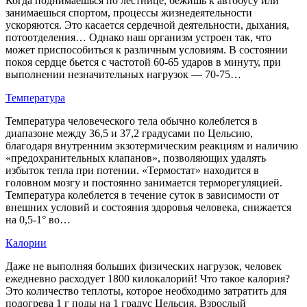
Когда поднимаешься по лестнице, бежишь к автобусу или
занимаешься спортом, процессы жизнедеятельности
ускоряются. Это касается сердечной деятельности, дыхания,
потоотделения… Однако наш организм устроен так, что
может приспособиться к различным условиям. В состоянии
покоя сердце бьется с частотой 60-65 ударов в минуту, при
выполнении незначительных нагрузок — 70-75…
Температура
Температура человеческого тела обычно колеблется в
диапазоне между 36,5 и 37,2 градусами по Цельсию,
благодаря внутренним экзотермическим реакциям и наличию
«предохранительных клапанов», позволяющих удалять
избыток тепла при потении. «Термостат» находится в
головном мозгу и постоянно занимается терморегуляцией.
Температура колеблется в течение суток в зависимости от
внешних условий и состояния здоровья человека, снижается
на 0,5-1° во…
Калории
Даже не выполняя больших физических нагрузок, человек
ежедневно расходует 1800 килокалорий! Что такое калория?
Это количество теплоты, которое необходимо затратить для
подогрева 1 г поды на 1 градус Цельсия. Взрослый