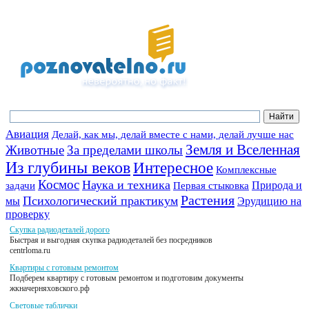
Авиация
Делай, как мы, делай вместе с нами, делай лучше нас
Земля и Вселенная
Животные
За пределами школы
Из глубины веков
Интересное
Комплексные
Космос
Наука и техника
Природа и
задачи
Первая стыковка
Растения
Психологический практикум
мы
Эрудицию на
проверку
Скупка радиодеталей дорого
Быстрая и выгодная скупка радиодеталей без посредников
centrloma.ru
Квартиры с готовым ремонтом
Подберем квартиру с готовым ремонтом и подготовим документы
жкначерняховского.рф
Световые таблички