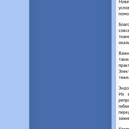
Нове
усло
помо
Благ
совс
ткан
оказ
Важн
такж
прак
Элек
тяже
Эндо
Их в
репр
гибк
пере
зажи
Комп