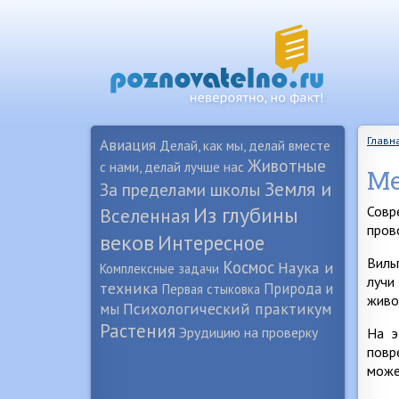
Главн
Авиация
Делай, как мы, делай вместе
Животные
с нами, делай лучше нас
Ме
Земля и
За пределами школы
Из глубины
Совр
Вселенная
пров
веков
Интересное
Виль
Космос
Наука и
Комплексные задачи
лучи
техника
Природа и
Первая стыковка
живог
Психологический практикум
мы
Растения
Эрудицию на проверку
На э
повр
може