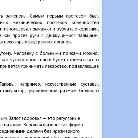
ть заменены. Самым первым протезом был,
ных механических протезов конечностей
Он использовал рычажки и зубчатые колесики,
 как протез руки с движущимися пальцами,
ы некоторых внутренних органов.
угому. Человеку с больными почками можно,
 как чужеродное тело и будет стремиться его
й придется принимать лекарство, подавляющее
ковы, например, искусственные суставы,
стимулятор, управляющий ритмом больного
ым. Залог здоровья — это регулярные
ое питание. Хорошая физическая форма
вседневными делами без чрезмерного
ожалению, современный образ жизни делает