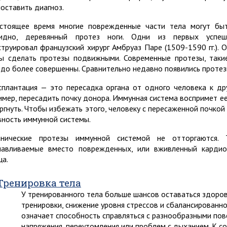
поставить диагноз.
стоящее время многие поврежденные части тела могут бы
идно, деревянный протез ноги. Одни из первых успеш
струировал французский хирург Амбруаз Паре (1509-1590 гг.). 
ы сделать протезы подвижными. Современные протезы, такие
здо более совершенны. Сравнительно недавно появились протез
сплантация — это пересадка органа от одного человека к др
имер, пересадить почку донора. Иммунная система воспримет ее
ргнуть. Чтобы избежать этого, человеку с пересаженной почко
вность иммунной системы.
нические протезы иммунной системой не отторгаются. Та
навливаемые вместо поврежденных, или вживленный кардио
ца.
Тренировка тела
У тренированного тела больше шансов оставаться здоров
тренировки, снижение уровня стрессов и сбалансированн
означает способность справляться с разнообразными по
напряжения, переутомления или проблем с дыханием. К с