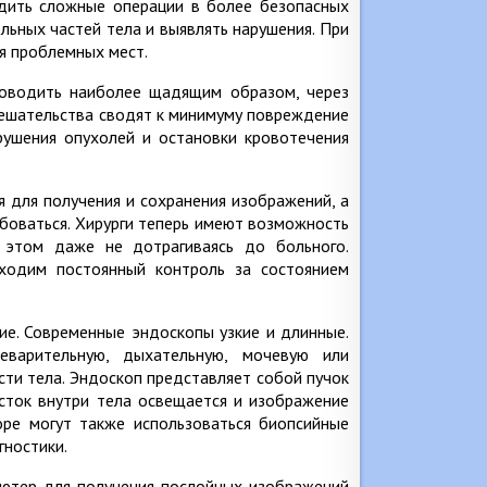
дить сложные операции в более безопасных
льных частей тела и выявлять нарушения. При
я проблемных мест.
роводить наиболее щадящим образом, через
мешательства сводят к минимуму повреждение
рушения опухолей и остановки кровотечения
 для получения и сохранения изображений, а
ебоваться. Хирурги теперь имеют возможность
и этом даже не дотрагиваясь до больного.
бходим постоянный контроль за состоянием
ие. Современные эндоскопы узкие и длинные.
варительную, дыхательную, мочевую или
сти тела. Эндоскоп представляет собой пучок
асток внутри тела освещается и изображение
оре могут также использоваться биопсийные
гностики.
ьютер для получения послойных изображений