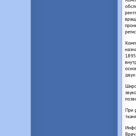
обсл
рент
вращ
прон
реги
Комп
назн
1895
внут
осно
двух
Широ
звук
позв
При 
ткан
Инфо
Врач