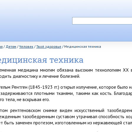
ая
/
Детям
/
Человек
/
Твоё здоровье
/
Медицинская техника
дицинская техника
еменная медицина многим обязана высоким технологиям XX 
одить диагностику и лечение болезней.
гельм Рентген (1845-1923 гг.) открыл излучение, которое было 
 задерживаются плотными тканями, такими как кость. Благодар
о тела, не вскрывая его.
том рентгеновском снимке виден искусственный тазобедрен
ежденным тазобедренным суставом утрачивал способность ход
т быть заменен протезом, изготовленным из нержавеющей стали