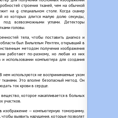
робностей строения тканей, чем на обычной
ежит на g специальном столе. Когда сканер
дый из которых длится малую долю секунды,
, под всевозможными углами. Детекторы
тками головы.
енностей тела, чтобы поставить диагноз и
 области был Вильгельм Рентген, открывший в
единственным методом получения изображения
они работают по-разному, но любая из них
а и использовании компьютера для создания
 В нем используются не воспринимаемые ухом
 тканями. Это вполне безопасный метод. Он
людать ток крови в сердце.
 вещество, которое накапливается в больных
х участков.
 в изображение — компьютерную томограмму.
, чтобы выявить нарушения, которые позволят