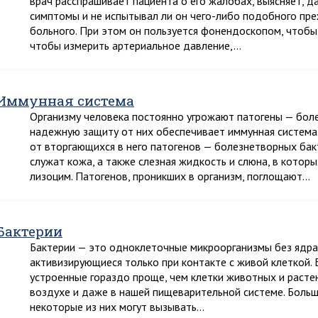
врач расспрашивает пациента о его жалобах, выясняет, д
симптомы и не испытывал ли он чего-либо подобного пр
больного. При этом он пользуется фонендоскопом, чтобы
чтобы измерить артериальное давление,…
Иммунная система
Организму человека постоянно угрожают патогены — бол
надежную защиту от них обеспечивает иммунная система
от вторгающихся в него патогенов — болезнетворных бак
служат кожа, а также слезная жидкость и слюна, в кото
лизоцим. Патогенов, проникших в организм, поглощают…
Бактерии
Бактерии — это одноклеточные микроорганизмы без ядра
активизирующиеся только при контакте с живой клеткой.
устроенные гораздо проще, чем клетки животных и растен
воздухе и даже в нашей пищеварительной системе. Больш
некоторые из них могут вызывать…