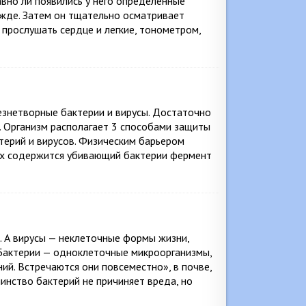
авно ли появились у него определенные
ежде. Затем он тщательно осматривает
 прослушать сердце и легкие, тонометром,
езнетворные бактерии и вирусы. Достаточно
. Организм располагает 3 способами защиты
терий и вирусов. Физическим барьером
рых содержится убивающий бактерии фермент
. А вирусы — неклеточные формы жизни,
 Бактерии — одноклеточные микроорганизмы,
ий. Встречаются они повсеместно», в почве,
инство бактерий не причиняет вреда, но