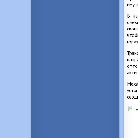
ему 
В на
очев
скон
чтоб
гора
Тран
напр
отто
акти
Меха
уста
серд