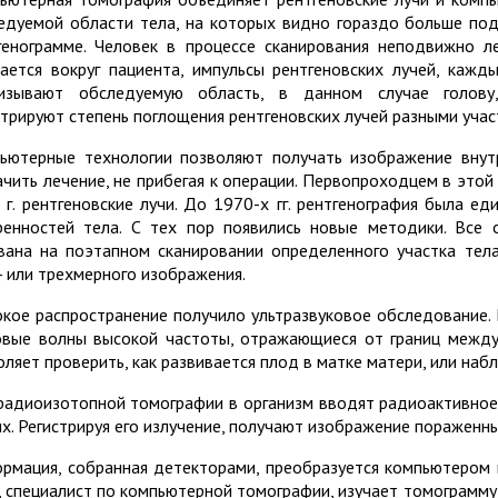
едуемой области тела, на которых видно гораздо больше под
генограмме. Человек в процессе сканирования неподвижно л
ается вокруг пациента, импульсы рентгеновских лучей, каж
изывают обследуемую область, в данном случае голову
стрируют степень поглощения рентгеновских лучей разными учас
ьютерные технологии позволяют получать изображение внутр
ачить лечение, не прибегая к операции. Первопроходцем в этой
 г. рентгеновские лучи. До 1970-х гг. рентгенография была 
ренностей тела. С тех пор появились новые методики. Все 
вана на поэтапном сканировании определенного участка тел
- или трехмерного изображения.
кое распространение получило ультразвуковое обследование.
овые волны высокой частоты, отражающиеся от границ между
оляет проверить, как развивается плод в матке матери, или наб
радиоизотопной томографии в организм вводят радиоактивное
ях. Регистрируя его излучение, получают изображение пораженны
рмация, собранная детекторами, преобразуется компьютером
, специалист по компьютерной томографии, изучает томограмму