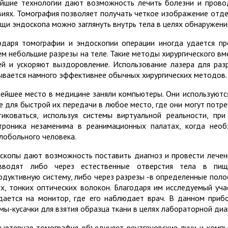
йшие технологии дают возможность лечить болезни и прово
виях. Томография позволяет получать четкое изображение отде
щи эндоскопа можно заглянуть внутрь тела в целях обнаружени
одаря томографии и эндоскопии операции иногда удается п
ем небольшие разрезы на теле. Такие методы хирургического в
ей и ускоряют выздоровление. Использование лазера для раз
ывается намного эффективнее обычных хирургических методов.
ейшее место в медицине заняли компьютеры. Они используются
е для быстрой их передачи в любое место, где они могут потр
тиковаться, используя системы виртуальной реальности, пр
троника незаменима в реанимационных палатах, когда нео
лобольного человека.
скопы дают возможность поставить диагноз и провести лечен
водят либо через естественные отверстия тела в пище
одуктивную систему, либо через разрезы -в определенные поло
их, тонких оптических волокон. Благодаря им исследуемый уч
дается на монитор, где его наблюдает врач. В данном приб
мы-кусачки для взятия образца ткани в целях лабораторной диа
ьютерная томография объединяет рентгеновские лучи и комп