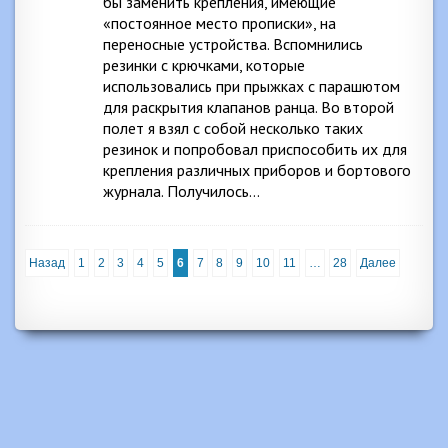
бы заменить крепления, имеющие
«постоянное место прописки», на
переносные устройства. Вспомнились
резинки с крючками, которые
использовались при прыжках с парашютом
для раскрытия клапанов ранца. Во второй
полет я взял с собой несколько таких
резинок и попробовал приспособить их для
крепления различных приборов и бортового
журнала. Получилось…
Назад
1
2
3
4
5
6
7
8
9
10
11
…
28
Далее