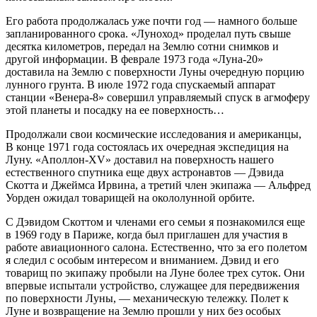
Его работа продолжалась уже почти год — намного больше
запланированного срока. «Луноход» проделал путь свыше
десятка километров, передал на Землю сотни снимков и
другой информации. В феврале 1973 года «Луна-20»
доставила на Землю с поверхности Луны очередную порцию
лунного грунта. В июле 1972 года спускаемый аппарат
станции «Венера-8» совершил управляемый спуск в агмоферу
этой планеты и посадку на ее поверхность…
Продолжали свои космические исследования и американцы,
В конце 1971 года состоялась их очередная экспедиция на
Луну. «Аполлон-XV» доставил на поверхность нашего
естественного спутника еще двух астронавтов — Дэвида
Скотта и Джеймса Ирвина, а третий член экипажа — Альфред
Уорден ожидал товарищей на окололунной орбите.
С Дэвидом Скоттом и членами его семьи я познакомился еще
в 1969 году в Париже, когда был приглашен для участия в
работе авиационного салона. Естественно, что за его полетом
я следил с особым интересом и вниманием. Дэвид и его
товарищ по экипажу пробыли на Луне более трех суток. Они
впервые испытали устройство, служащее для передвижения
по поверхности Луны, — механическую тележку. Полет к
Луне и возвращение на Землю прошли у них без особых