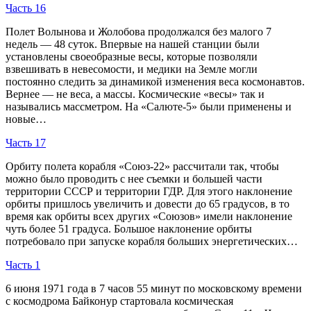
Часть 16
Полет Волынова и Жолобова продолжался без малого 7
недель — 48 суток. Впервые на нашей станции были
установлены своеобразные весы, которые позволяли
взвешивать в невесомости, и медики на Земле могли
постоянно следить за динамикой изменения веса космонавтов.
Вернее — не веса, а массы. Космические «весы» так и
назывались массметром. На «Салюте-5» были применены и
новые…
Часть 17
Орбиту полета корабля «Союз-22» рассчитали так, чтобы
можно было проводить с нее съемки и большей части
территории СССР и территории ГДР. Для этого наклонение
орбиты пришлось увеличить и довести до 65 градусов, в то
время как орбиты всех других «Союзов» имели наклонение
чуть более 51 градуса. Большое наклонение орбиты
потребовало при запуске корабля больших энергетических…
Часть 1
6 июня 1971 года в 7 часов 55 минут по московскому времени
с космодрома Байконур стартовала космическая