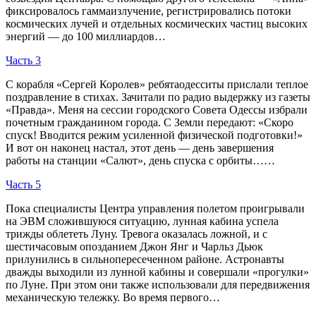
фиксировалось гаммаизлучение, регистрировались потоки
космических лучей и отдельных космических частиц высоких
энергий — до 100 миллиардов…
Часть 3
С корабля «Сергей Королев» ребятаодесситы прислали теплое
поздравление в стихах. Зачитали по радио выдержку из газеты
«Правда». Меня на сессии городского Совета Одессы избрали
почетным гражданином города. С Земли передают: «Скоро
спуск! Вводится режим усиленной физической подготовки!»
И вот он наконец настал, этот день — день завершения
работы на станции «Салют», день спуска с орбиты……
Часть 5
Пока специалисты Центра управления полетом проигрывали
на ЭВМ сложившуюся ситуацию, лунная кабина успела
трижды облететь Луну. Тревога оказалась ложной, и с
шестичасовым опозданием Джон Янг и Чарльз Дьюк
прилунились в сильнопересеченном районе. Астронавты
дважды выходили из лунной кабины и совершали «прогулки»
по Луне. При этом они также использовали для передвижения
механическую тележку. Во время первого…