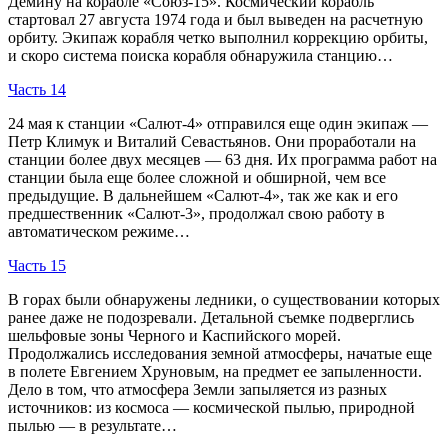
Демину на корабле «Союз-15». Космический корабль
стартовал 27 августа 1974 года и был выведен на расчетную
орбиту. Экипаж корабля четко выполнил коррекцию орбиты,
и скоро система поиска корабля обнаружила станцию…
Часть 14
24 мая к станции «Салют-4» отправился еще один экипаж —
Петр Климук и Виталий Севастьянов. Они проработали на
станции более двух месяцев — 63 дня. Их программа работ на
станции была еще более сложной и обширной, чем все
предыдущие. В дальнейшем «Салют-4», так же как и его
предшественник «Салют-3», продолжал свою работу в
автоматическом режиме…
Часть 15
В горах были обнаружены ледники, о существовании которых
ранее даже не подозревали. Детальной съемке подверглись
шельфовые зоны Черного и Каспийского морей.
Продолжались исследования земной атмосферы, начатые еще
в полете Евгением Хруновым, на предмет ее запыленности.
Дело в том, что атмосфера Земли запыляется из разных
источников: из космоса — космической пылью, природной
пылью — в результате…