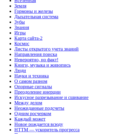
Вселенная
Земля
Гормоны и железы
Дыхательная система
Зубы
Знания
Игры
Карта сайта-2
Космос
Листы открытого учета знаний
Направления поиска
Невероятно, но факт!
Книги, музыка и живопись
Люди
Науки и техника
О самом разном
Опорные сигналы
Преодоление инерции
Искусное разрезывание и сшивание
Между делом
Неожиданные подсчеты
Одним росчерком
Каждый может
Новое рождается всюду
НТТМ — ускоритель прогресса