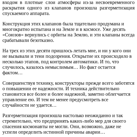
входом в плотные слои атмосферы из-за несвоевременного
раскрытия одного из клапанов произошла разгерметизация
спускаемого аппарата.
Конструкция этих клапанов была тщательно продумана и
многократно испытана и на Земле и в космосе. Уже десять
«Союзов» вернулись с орбиты на Землю, и эти клапаны всегда
срабатывали безотказно.
На трех из этих десяти пришлось летать мне, и ни у кого они
не вызывали и тени подозрения. Открытие их происходило в
несколько этапов, под контролем автоматики. И то, что
случилось, казалось немыслимым… Но факт остается
фактом…
Совершенствуя технику, конструкторы прежде всего заботятся
о повышении ее надежности. И техника действительно
становится все более и более надежной, заметно облегчается
управление ею. И тем не менее предусмотреть все
случайности не удается…
Разгерметизация произошла настолько неожиданно и так
стремительно, что предпринять каких-либо мер для своего
спасения космонавты не могли. Они, возможно, даже не
успели определить истинной причины аварии…