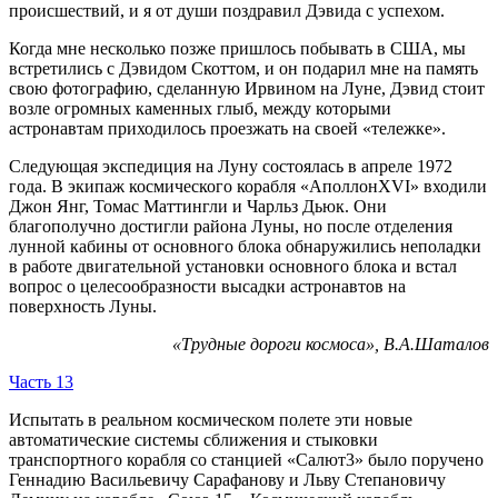
происшествий, и я от души поздравил Дэвида с успехом.
Когда мне несколько позже пришлось побывать в США, мы
встретились с Дэвидом Скоттом, и он подарил мне на память
свою фотографию, сделанную Ирвином на Луне, Дэвид стоит
возле огромных каменных глыб, между которыми
астронавтам приходилось проезжать на своей «тележке».
Следующая экспедиция на Луну состоялась в апреле 1972
года. В экипаж космического корабля «АполлонXVI» входили
Джон Янг, Томас Маттингли и Чарльз Дьюк. Они
благополучно достигли района Луны, но после отделения
лунной кабины от основного блока обнаружились неполадки
в работе двигательной установки основного блока и встал
вопрос о целесообразности высадки астронавтов на
поверхность Луны.
«Трудные дороги космоса», В.А.Шаталов
Часть 13
Испытать в реальном космическом полете эти новые
автоматические системы сближения и стыковки
транспортного корабля со станцией «Салют3» было поручено
Геннадию Васильевичу Сарафанову и Льву Степановичу