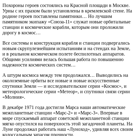
Похороны героев состоялись на Красной площади в Москве.
Урны с их прахом были установлены в кремлевской стене. На
родине героев поставлены памятники… Но лучшим
памятником экипажу «Союза-11» служат новые орбитальные
станции и космические корабли, которым они проложили
дорогу в космос…
Все системы и конструкция корабля и станции подвергались
новым скрупулезнейшим испытаниям и на стендах на Земле,
и в реальном космическом полете беспилотных аппаратов.
Общими усилиями велась большая работа по повышению
надежности космических систем…
А штурм космоса между тем продолжался… Выводились на
околоземные орбиты все новые и новые искусственные
спутники Земли — и исследовательские серии «Космос», и
метеорологические серии «Метеор», и спутники связи серии
«Молния».
В декабре 1971 года достигли Марса наши автоматические
межпланетные станции «Марс-2» и «Марс-3». Впервые в
мире спускаемый аппарат советской межпланетной станции
мягко опустился на поверхность этой загадочной планеты. На
Луне продолжал работать наш «Луноход», удивляя всех своим
колоссальным запасом прочности.