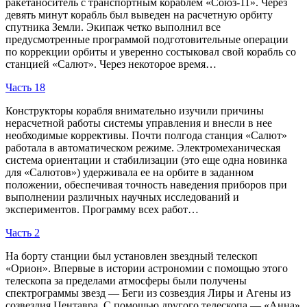
ракетаноситель с транспортным кораблем «Союз-11». Через
девять минут корабль был выведен на расчетную орбиту
спутника Земли. Экипаж четко выполнил все
предусмотренные программой подготовительные операции
по коррекции орбиты и уверенно состыковал свой корабль со
станцией «Салют». Через некоторое время…
Часть 18
Конструкторы корабля внимательно изучили причины
нерасчетной работы системы управления и внесли в нее
необходимые коррективы. Почти полгода станция «Салют»
работала в автоматическом режиме. Электромеханическая
система ориентации и стабилизации (это еще одна новинка
для «Салютов») удерживала ее на орбите в заданном
положении, обеспечивая точность наведения приборов при
выполнении различных научных исследований и
экспериментов. Программу всех работ…
Часть 2
На борту станции был установлен звездный телескоп
«Орион». Впервые в истории астрономии с помощью этого
телескопа за пределами атмосферы были получены
спектрограммы звезд — Беги из созвездия Лиры и Агены из
созвездия Центавра. С помощью другого телескопа — «Анна»