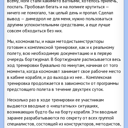
всему, ноги стали какимито ватными, хотелось прилечь,
поспать. Пробовал бегать и на лопинге крутиться —
ничего не помогало, так целый день и пропал. Сделал
вывод — димедрол не для меня, нужно пользоваться
другими успокоительными средствами, а еще лучше
совсем обходиться без них.
Мы, космонавты, и наши методистыинструкторы
готовим к комплексной тренировке, как и к реальному
полету, всю необходимую документацию и в первую
очередь бортжурнал. В бортжурнале расписывается весь
ход тренировки буквально по минутам, начиная от того
момента, когда космонавт занимает свое рабочее место
в кабине корабля, и до выхода из нее… Комплексная
тренировка продолжается в зависимости от программы
предстоящего полета в течение двухтрех суток.
Несколько раз в ходе тренировки ее участникам
выдаются вводные о «нештатных» ситуациях,
возникающих будто бы на борту корабля. Эти вводные
заранее разрабатываются по секрету от всех группой
специалистов, состоящей из конструкторов, методистов,