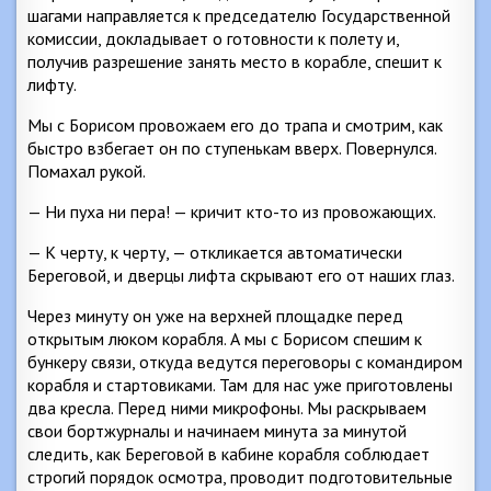
шагами направляется к председателю Государственной
комиссии, докладывает о готовности к полету и,
получив разрешение занять место в корабле, спешит к
лифту.
Мы с Борисом провожаем его до трапа и смотрим, как
быстро взбегает он по ступенькам вверх. Повернулся.
Помахал рукой.
— Ни пуха ни пера! — кричит кто-то из провожающих.
— К черту, к черту, — откликается автоматически
Береговой, и дверцы лифта скрывают его от наших глаз.
Через минуту он уже на верхней площадке перед
открытым люком корабля. А мы с Борисом спешим к
бункеру связи, откуда ведутся переговоры с командиром
корабля и стартовиками. Там для нас уже приготовлены
два кресла. Перед ними микрофоны. Мы раскрываем
свои бортжурналы и начинаем минута за минутой
следить, как Береговой в кабине корабля соблюдает
строгий порядок осмотра, проводит подготовительные