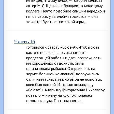
не видел, что заучено», — говорил великий
актер М. С. Щепкин, обращаясь к молодому
коллеге. Нечто подобное слышим нередко и
мы от своих учителейметодистов — они
тоже требуют от нас такой игры,…
Часть 16
Готовился к старту «Союз-9». Чтобы хоть
както отвлечь членов экипажа от
предстоящей работы и дать возможность
им хорошенько отдохнуть, была
организована рыбалка. Отправились на
зорьке большой компанией, вооружились
отличными снастями, но рыба не ловилась,
клев был плохой. И только командиру
«Союза9» Андрияну Григорьевичу Николаеву
повезло — к нему на крючок попалась
огромная щука. Попытка снять…