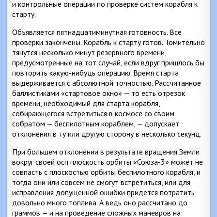
и контрольные операции по проверке систем корабля к
старту.
Объявляется пятнадцатиминутная готовность. Все
проверки закончены. Корабль к старту готов. Томительно
тянутся несколько минут резервного времени,
предусмотренные на тот случай, если вдруг пришлось бы
повторить какую-нибудь операцию. Время старта
выдерживается с абсолютной точностью. Рассчитанное
баллистиками «стартовое окно» — то есть отрезок
времени, необходимый для старта корабля,
собирающегося встретиться в космосе со своим
собратом — беспилотным кораблем, — допускает
отклонения в ту или другую сторону в несколько секунд.
При большем отклонении в результате вращения Земли
вокруг своей осп плоскость орбиты «Союза-3» может не
совпасть с плоскостью орбиты беспилотного корабля, и
тогда они или совсем не смогут встретиться, или для
исправления допущенной ошибки придется потратить
довольно много топлива. А ведь оно рассчитано до
граммов — и на проведение сложных маневров на