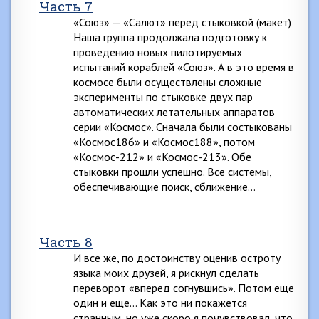
Часть 7
«Союз» — «Салют» перед стыковкой (макет)
Наша группа продолжала подготовку к
проведению новых пилотируемых
испытаний кораблей «Союз». А в это время в
космосе были осуществлены сложные
эксперименты по стыковке двух пар
автоматических летательных аппаратов
серии «Космос». Сначала были состыкованы
«Космос186» и «Космос188», потом
«Космос-212» и «Космос-213». Обе
стыковки прошли успешно. Все системы,
обеспечивающие поиск, сближение…
Часть 8
И все же, по достоинству оценив остроту
языка моих друзей, я рискнул сделать
переворот «вперед согнувшись». Потом еще
один и еще… Как это ни покажется
странным, но уже скоро я почувствовал, что