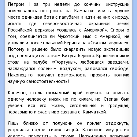
Петром I за три недели до кончины инструкции
повелевалось построить на Камчатке или в другом
месте один-два бота с палубами и идти на них к норду,
искать, где северо-восточная окраинная земля
Российской державы «сошлась с Америкой». Споры о
том, соединяется ли Чукотский мыс с Америкой, не
утихали и после плаваний Беринга на «Святом Гаврииле».
Потому и решено было снарядить новую экспедицию
под предводительством Витуса Беринга. Крашенинников
стоял на палубе «Фортуны», любовался звездами,
наслаждался соленым воздухом, радовался свободе.
Наконец-то получил возможность проявить полную
научную самостоятельность!
Конечно, столь громадный край изучить и описать
одному человеку никак не по силам, но Степан был
уверен: вся его жизнь, сегодняшняя и грядущая,
неразрывно и счастливо связана с Камчаткой.
Лишь близко от полуночи он прилег отдохнуть,
устроился подле своих вещей. Казенное имущество
удалось поместить в трюме. Неожиданно вспыхнул