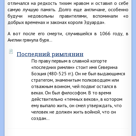
отличался на редкость тихим нравом и оставил о себе
самую лучшую память. Долго еще англичане, особенно
будучи недовольны правителями, вспоминали «о
добрых временах и законах короля Эдуарда».
А вот после его смерти, случившейся в 1066 году, в
Англии грянула буря…
Последний римлянин
По праву первым в славной когорте
«последних римлян» стоит имя Северина
Боэция (480-525 гг.). Он не был выдающимся
стратегом, знаменитым полководцем или
отважным воином, чей подвиг остался в
веках. Он был философом. В то время
действительно «темных веков», в котором
ему выпало жить, он смел утверждать, что
человек не должен жить войной, что он
создан…