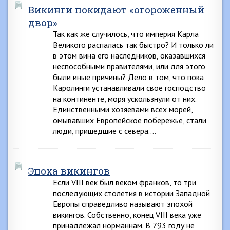
Викинги покидают «огороженный
двор»
Так как же случилось, что империя Карла
Великого распалась так быстро? И только ли
в этом вина его наследников, оказавшихся
неспособными правителями, или для этого
были иные причины? Дело в том, что пока
Каролинги устанавливали свое господство
на континенте, моря ускользнули от них.
Единственными хозяевами всех морей,
омывавших Европейское побережье, стали
люди, пришедшие с севера….
Эпоха викингов
Если VIII век был веком франков, то три
последующих столетия в истории Западной
Европы справедливо называют эпохой
викингов. Собственно, конец VIII века уже
принадлежал норманнам. В 793 году не