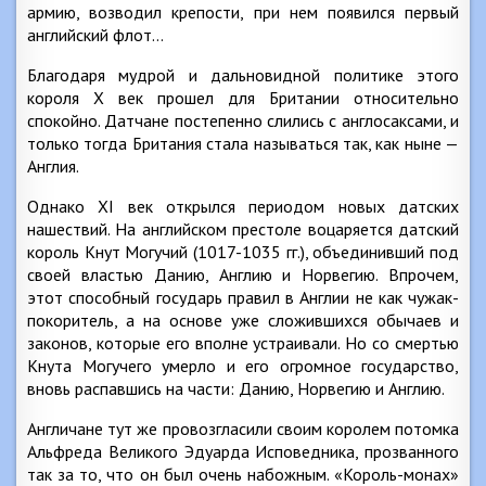
армию, возводил крепости, при нем появился первый
английский флот…
Благодаря мудрой и дальновидной политике этого
короля X век прошел для Британии относительно
спокойно. Датчане постепенно слились с англосаксами, и
только тогда Британия стала называться так, как ныне —
Англия.
Однако XI век открылся периодом новых датских
нашествий. На английском престоле воцаряется датский
король Кнут Могучий (1017-1035 гг.), объединивший под
своей властью Данию, Англию и Норвегию. Впрочем,
этот способный государь правил в Англии не как чужак-
покоритель, а на основе уже сложившихся обычаев и
законов, которые его вполне устраивали. Но со смертью
Кнута Могучего умерло и его огромное государство,
вновь распавшись на части: Данию, Норвегию и Англию.
Англичане тут же провозгласили своим королем потомка
Альфреда Великого Эдуарда Исповедника, прозванного
так за то, что он был очень набожным. «Король-монах»