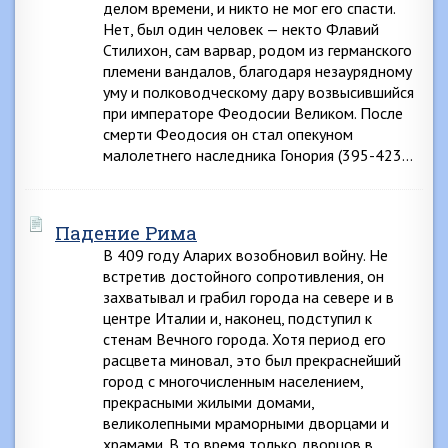
делом времени, и никто не мог его спасти.
Нет, был один человек — некто Флавий
Стилихон, сам варвар, родом из германского
племени вандалов, благодаря незаурядному
уму и полководческому дару возвысившийся
при императоре Феодосии Великом. После
смерти Феодосия он стал опекуном
малолетнего наследника Гонория (395-423…
Падение Рима
В 409 году Аларих возобновил войну. Не
встретив достойного сопротивления, он
захватывал и грабил города на севере и в
центре Италии и, наконец, подступил к
стенам Вечного города. Хотя период его
расцвета миновал, это был прекраснейший
город с многочисленным населением,
прекрасными жилыми домами,
великолепными мраморными дворцами и
храмами. В то время только дворцов в