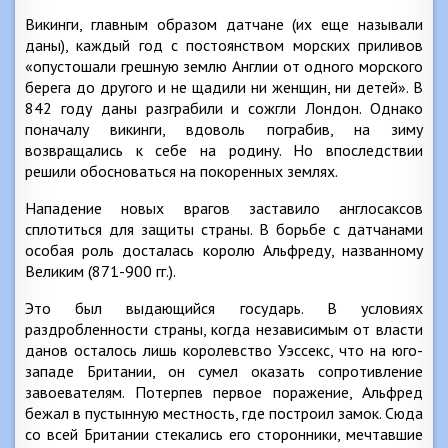
Викинги, главным образом датчане (их еще называли
даны), каждый год с постоянством морских приливов
«опустошали грешную землю Англии от одного морского
берега до другого и не щадили ни женщин, ни детей». В
842 году даны разграбили и сожгли Лондон. Однако
поначалу викинги, вдоволь пограбив, на зиму
возвращались к себе на родину. Но впоследствии
решили обосноваться на покоренных землях.
Нападение новых врагов заставило англосаксов
сплотиться для защиты страны. В борьбе с датчанами
особая роль досталась королю Альфреду, названному
Великим (871-900 гг.).
Это был выдающийся государь. В условиях
раздробленности страны, когда независимым от власти
данов осталось лишь королевство Уэссекс, что на юго-
западе Британии, он сумел оказать сопротивление
завоевателям. Потерпев первое поражение, Альфред
бежал в пустынную местность, где построил замок. Сюда
со всей Британии стекались его сторонники, мечтавшие