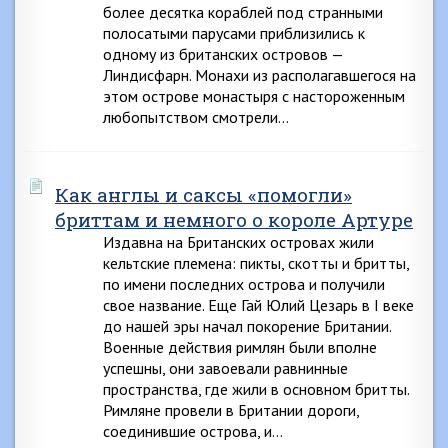
более десятка кораблей под странными
полосатыми парусами приблизились к
одному из британских островов —
Линдисфарн. Монахи из располагавшегося на
этом острове монастыря с настороженным
любопытством смотрели…
Как англы и саксы «помогли»
бриттам и немного о короле Артуре
Издавна на Британских островах жили
кельтские племена: пикты, скотты и бритты,
по имени последних острова и получили
свое название. Еще Гай Юлий Цезарь в I веке
до нашей эры начал покорение Британии.
Военные действия римлян были вполне
успешны, они завоевали равнинные
пространства, где жили в основном бритты.
Римляне провели в Британии дороги,
соединившие острова, и…