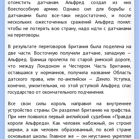
отомстить датчанам. Альфред создал из них
боеспособную армию. Однако сил для борьбы с
датчанами было все-таки недостаточно, и после
нескольких ожесточенных сражений Альфред понял:
чтобы не потерять всю страну, надо идти с датчанами
на переговоры.
В результате переговоров Британия была поделена на
две части. Восточную получили датчане, западную —
Альфред. Граница пролегла по старой римской дороге,
что между Лондоном и Честером. Часть Британии,
оставшаяся у норманнов, получила название Область
датского права, или по-английски — Денло. Уступка,
конечно, унизительная, но этой уступкой Альфред спас
государство от окончательного подчинения.
Все свои силы король направил на внутреннее
устройство страны. Он разделил Британию на графства.
При нем появился первый английский судебник «Правда
короля Альфреда». Как человек набожный, он строил
церкви, а как человек образованный, по всей стране
основывал школы. Главное же — он неустанно укреплял