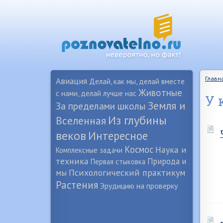
Главн
Авиация
Делай, как мы, делай вместе
Животные
с нами, делай лучше нас
У 
Земля и
За пределами школы
Из глубины
Вселенная
веков
Интересное
Космос
Наука и
Комплексные задачи
техника
Природа и
Первая стыковка
Психологический практикум
мы
Растения
Эрудицию на проверку