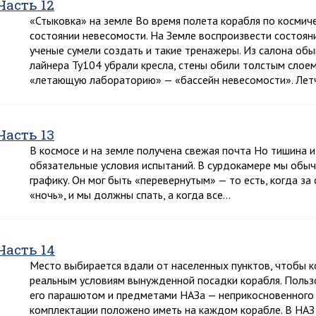
Часть 12
«Стыковка» на земле Во время полета корабля по космич
состоянии невесомости. На Земле воспроизвести состоян
ученые сумели создать и такие тренажеры. Из салона об
лайнера Ту104 убрали кресла, стены обили толстым слоем
«летающую лабораторию» — «бассейн невесомости». Ле
Часть 13
В космосе и на земле получена свежая почта Но тишина и
обязательные условия испытаний. В сурдокамере мы обы
графику. Он мог быть «перевернутым» — то есть, когда за
«ночь», и мы должны спать, а когда все…
Часть 14
Место выбирается вдали от населенных пунктов, чтобы к
реальным условиям вынужденной посадки корабля. Пользо
его парашютом и предметами НАЗа — неприкосновенного 
комплектации положено иметь на каждом корабле. В НАЗ