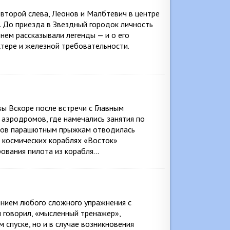
второй слева, Леонов и Малбтевич в центре
 До приезда в Звездный городок личность
 нем рассказывали легенды — и о его
тере и железной требовательности.
ы Вскоре после встречи с Главным
аэродромов, где намечались занятия по
втов парашютным прыжкам отводилась
на космических кораблях «Восток»
ования пилота из корабля…
нием любого сложного упражнения с
н говорил, «мысленный тренажер»,
 спуске, но и в случае возникновения