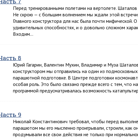
Часть 7
Перед тренированными полетами на вертолете. Шаталов 
Не скрою — с большим волнением мы ждали этой встречи.
Главного конструктора для нас была почти мифической. О
удивительных способностях, и о довольно сложном харак
Входим…
Часть 8
Юрий Гагарин, Валентин Мухин, Владимир и Муза Шаталов
конструктором мы отправились на один из подмосковных 
парашютной подготовке. В Центре подготовки космона
особая роль. Это было связано прежде всего с тем, что 
программой предусматривалась возможность катапультир
Часть 9
Николай Константинович требовал, чтобы перед выполне
парашютом мы его мысленно проигрывали, строили, как о
продумывали все свои действия не только при нормальном