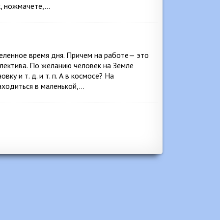
, ножмачете,…
еленное время дня. Причем на работе— это
ллектива. По желанию человек на Земле
у и т. д. и т. п. А в космосе? На
аходиться в маленькой,…