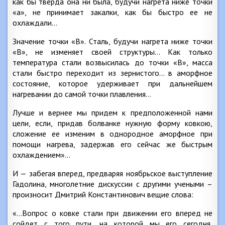
как бы тверда она ни была, будучи нагрета ниже точки
«а», не принимает закалки, как бы быстро ее не
охлаждали…
Значение точки «В». Сталь, будучи нагрета ниже точки
«В», не изменяет своей структуры… Как только
температура стали возвысилась до точки «В», масса
стали быстро переходит из зернистого… в аморфное
состояние, которое удерживает при дальнейшем
нагревании до самой точки плавления…
Лучше и вернее мы придем к предположенной нами
цели, если, придав болванке нужную форму ковкою,
сложение ее изменим в однородное аморфное при
помощи нагрева, задержав его сейчас же быстрым
охлаждением»…
И — забегая вперед, предваряя ноябрьское выступление
Гадолина, многолетние дискуссии с другими учеными –
произносит Дмитрий Константинович вещие слова:
«…Вопрос о ковке стали при движении его вперед не
сойдет с того пути, на которой мы его сегодня,