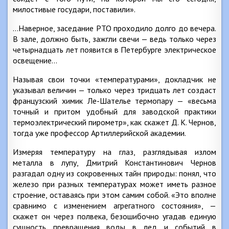
милостивые государи, поставили».
…Наверное, заседание РТО проходило долго до вечера.
В зале, должно быть, зажгли свечи — ведь только через
четырнадцать лет появится в Петербурге электрическое
освещение…
Называя свои точки «температурами», докладчик не
указывал величин — только через тридцать лет создаст
французский химик Ле-Шателье термопару — «весьма
точный и притом удобный для заводской практики
термоэлектрический пирометр», как скажет Д. К. Чернов,
тогда уже профессор Артиллерийской академии.
Измеряя температуру на глаз, разглядывая излом
металла в лупу, Дмитрий Константинович Чернов
разгадал одну из сокровенных тайн природы: понял, что
железо при разных температурах может иметь разное
строение, оставаясь при этом самим собой. «Это вполне
сравнимо с изменением агрегатного состояния», —
скажет он через полвека, безошибочно угадав единую
сущность превращения воды в лед и событий в