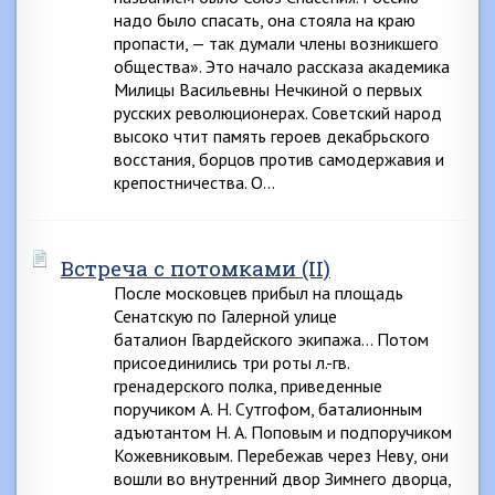
надо было спасать, она стояла на краю
пропасти, — так думали члены возникшего
общества». Это начало рассказа академика
Милицы Васильевны Нечкиной о первых
русских революционерах. Советский народ
высоко чтит память героев декабрьского
восстания, борцов против самодержавия и
крепостничества. О…
Встреча с потомками (II)
После московцев прибыл на площадь
Сенатскую по Галерной улице
баталион Гвардейского экипажа… Потом
присоединились три роты л.-гв.
гренадерского полка, приведенные
поручиком А. Н. Сутгофом, баталионным
адъютантом Н. А. Поповым и подпоручиком
Кожевниковым. Перебежав через Неву, они
вошли во внутренний двор Зимнего дворца,