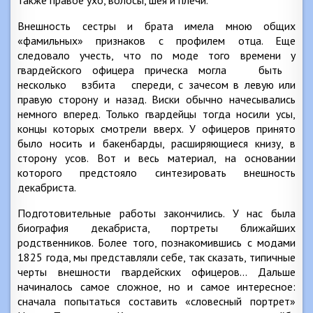
также правое ухо, волосы, шея и плечи.
Внешность сестры и брата имела мною общих
«фамильных» признаков с профилем отца. Еще
следовало учесть, что по моде того времени у
гвардейского офицера прическа могла быть
несколько взбита спереди, с зачесом в левую или
правую сторону и назад. Виски обычно начесывались
немного вперед. Только гвардейцы тогда носили усы,
концы которых смотрели вверх. У офицеров принято
было носить и бакенбарды, расширяющиеся книзу, в
сторону усов. Вот и весь материал, на основании
которого предстояло синтезировать внешность
декабриста.
Подготовительные работы закончились. У нас была
биография декабриста, портреты ближайших
родственников. Более того, познакомившись с модами
1825 года, мы представляли себе, так сказать, типичные
черты внешности гвардейских офицеров… Дальше
начиналось самое сложное, но и самое интересное:
сначала попытаться составить «словесный портрет»