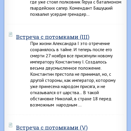
где уже стоял полковник Геруа с баталионом
гвардейских сапер. Комендант Башуцкий
похвалил усердие гренадер…
Встреча с потомками (III)
При жизни Александра I это отречение
сохранялось в тайне. И теперь после его
смерти 27 ноября все присягнули новому
императору Константину I. Создалось
весьма двусмысленное положение.
Константин престола не принимал, но, с
другой стороны, как император, которому
уже принесена народом присяга, и не
отказывался от царства… В такой
обстановке Николай, в страхе 18 перед
возможным народным …
Встреча с потомками (V)