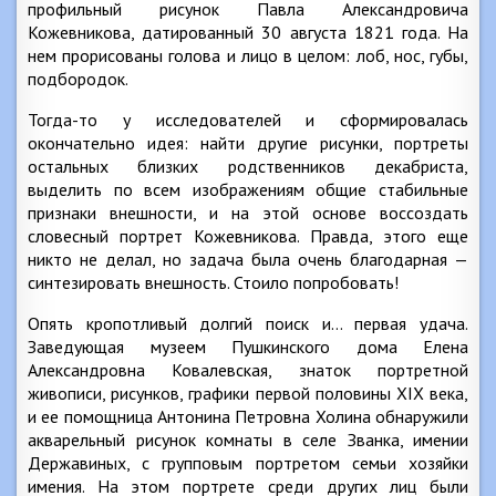
профильный рисунок Павла Александровича
Кожевникова, датированный 30 августа 1821 года. На
нем прорисованы голова и лицо в целом: лоб, нос, губы,
подбородок.
Тогда-то у исследователей и сформировалась
окончательно идея: найти другие рисунки, портреты
остальных близких родственников декабриста,
выделить по всем изображениям общие стабильные
признаки внешности, и на этой основе воссоздать
словесный портрет Кожевникова. Правда, этого еще
никто не делал, но задача была очень благодарная —
синтезировать внешность. Стоило попробовать!
Опять кропотливый долгий поиск и… первая удача.
Заведующая музеем Пушкинского дома Елена
Александровна Ковалевская, знаток портретной
живописи, рисунков, графики первой половины XIX века,
и ее помощница Антонина Петровна Холина обнаружили
акварельный рисунок комнаты в селе Званка, имении
Державиных, с групповым портретом семьи хозяйки
имения. На этом портрете среди других лиц были