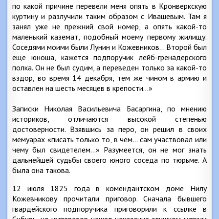
по какой причине перевели меня опять в Кронверкскую
куртину и разлучили таким образом с Ивашевым. Там я
занял уже не прежний свой номер, а опять какой-то
маленький каземат, подобный моему первому жилищу.
Соседями моими были Лунин и Кожевников… Второй был
еще юноша, кажется подпоручик лейб-гренадерского
полка. Он не был судим, а переведен только за какой-то
вздор, во время 14 декабря, тем же чином в армию и
оставлен на шесть месяцев в крепости…»
Записки Николая Васильевича Басаргина, по мнению
историков, отличаются высокой степенью
достоверности. Взявшись за перо, он решил в своих
мемуарах «писать только то, в чем… сам участвовал или
чему был свидетелем…» Разумеется, он не мог знать
дальнейшей судьбы своего юного соседа по тюрьме. А
была она такова.
12 июля 1825 года в комендантском доме Нилу
Кожевникову прочитали приговор. Сначала бывшего
гвардейского подпоручика приговорили к ссылке в