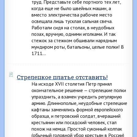
труд. Представьте себе портного тех лет,
когда еще не было швейных машин, а
вместо электричества рабочее место
освещала лишь тусклая сальная свеча.
Работали сидя на столах, в неудобных
позах, вручную, одними иголками. И так
стежок за стежком обшивали нарядным
мундиром роты, батальоны, целые полки! В
1711…
Стрелецкое платье отставить!
На исходе XVII столетия Петр принял
окончательное решение — стрелецкие полки
упразднить, а взамен учредить регулярную
армию. Длиннополые, неудобные стрелецкие
кафтаны заменялись формой европейского
образца, и петровский солдат, вчерашний
крестьянин или посадский человек, стал
похож на немца. Простой суконный колпак
(обычный головной убор крестьян в России)