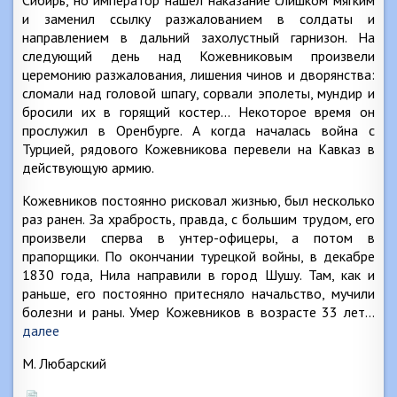
Сибирь, но император нашел наказание слишком мягким
и заменил ссылку разжалованием в солдаты и
направлением в дальний захолустный гарнизон. На
следующий день над Кожевниковым произвели
церемонию разжалования, лишения чинов и дворянства:
сломали над головой шпагу, сорвали эполеты, мундир и
бросили их в горящий костер… Некоторое время он
прослужил в Оренбурге. А когда началась война с
Турцией, рядового Кожевникова перевели на Кавказ в
действующую армию.
Кожевников постоянно рисковал жизнью, был несколько
раз ранен. За храбрость, правда, с большим трудом, его
произвели сперва в унтер-офицеры, а потом в
прапорщики. По окончании турецкой войны, в декабре
1830 года, Нила направили в город Шушу. Там, как и
раньше, его постоянно притесняло начальство, мучили
болезни и раны. Умер Кожевников в возрасте 33 лет…
далее
М. Любарский