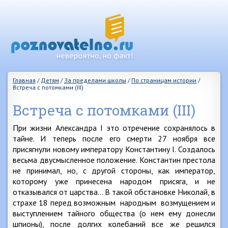
Главная
/
Детям
/
За пределами школы
/
По страницам истории
/
Встреча с потомками (III)
Встреча с потомками (III)
При жизни Александра I это отречение сохранялось в
тайне. И теперь после его смерти 27 ноября все
присягнули новому императору Константину I. Создалось
весьма двусмысленное положение. Константин престола
не принимал, но, с другой стороны, как император,
которому уже принесена народом присяга, и не
отказывался от царства… В такой обстановке Николай, в
страхе 18 перед возможным народным возмущением и
выступлением тайного общества (о нем ему донесли
шпионы), после долгих колебаний все же решился