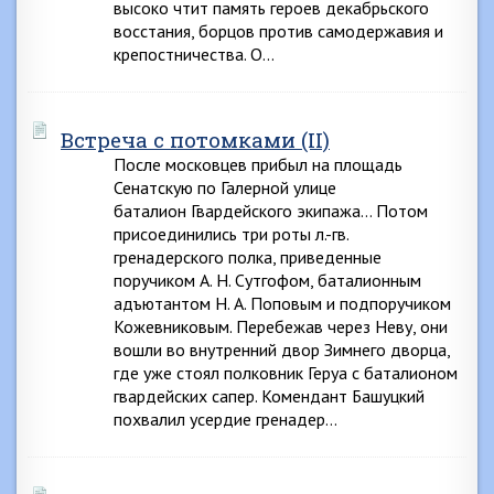
высоко чтит память героев декабрьского
восстания, борцов против самодержавия и
крепостничества. О…
Встреча с потомками (II)
После московцев прибыл на площадь
Сенатскую по Галерной улице
баталион Гвардейского экипажа… Потом
присоединились три роты л.-гв.
гренадерского полка, приведенные
поручиком А. Н. Сутгофом, баталионным
адъютантом Н. А. Поповым и подпоручиком
Кожевниковым. Перебежав через Неву, они
вошли во внутренний двор Зимнего дворца,
где уже стоял полковник Геруа с баталионом
гвардейских сапер. Комендант Башуцкий
похвалил усердие гренадер…