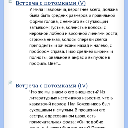
Встреча с потомками (V)
У Нила Павловича, вероятнее всего, должна
была быть средних размеров и правильной
формы голова, с немного выступающим
затылком; густые, волнистые волосы с
неровной лобной и височной линиями роста;
стрижка низкая, волосы спереди слегка
приподняты и зачесаны назад и налево, с
пробором справа. Лицо средней ширины и
полноты, овальное в анфас и выпуклое в
профиль. Цвет…
Встреча с потомками (IV)
Что же мы знаем о его внешности? Из
литературных источников известно, что в
кавказский период Нил Кожевников был
сухощавым и смуглым. В прошении его
сестры, адресованном царю, есть
примечательная фраза: «Он подобие
отца…». А каким был его отец? Поиски