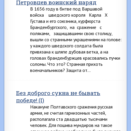
Петровцев воинский наряд
В 1656 году в битве под Варшавой
войска шведского короля Карла X
Густава и его союзника, курфюрста
Бранденбургского, на сражение с
поляками, защищавшими свою столицу,
вышли со странными украшениями на голове:
у каждого шведского солдата была
привязана к шляпе дубовая ветка, а на
головах бранденбуржцев красовались пучки
соломы. Что это? Странная прихоть
военачальников? Защита от…
Без доброго сукна не бывать
победе! (I)
Накануне Полтавского сражения русская
армия, не считая гарнизонных частей,
располагала ста двадцатью тысячами
человек. Для пошива мундиров на такое