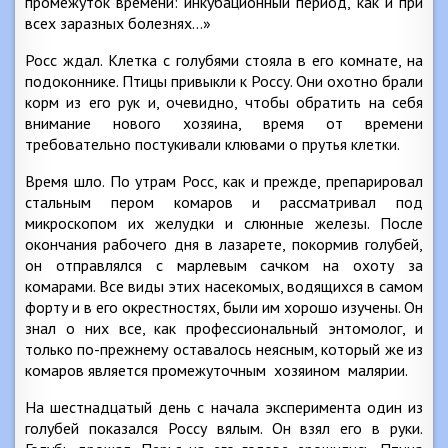
промежуток времени: инкубационный период, как и при
всех заразных болезнях…»
Росс ждал. Клетка с голубями стояла в его комнате, на
подоконнике. Птицы привыкли к Россу. Они охотно брали
корм из его рук и, очевидно, чтобы обратить на себя
внимание нового хозяина, время от времени
требовательно постукивали клювами о прутья клетки.
Время шло. По утрам Росс, как и прежде, препарировал
стальным пером комаров и рассматривал под
микроскопом их желудки и слюнные железы. После
окончания рабочего дня в лазарете, покормив голубей,
он отправлялся с марлевым сачком на охоту за
комарами. Все виды этих насекомых, водящихся в самом
форту и в его окрестностях, были им хорошо изучены. Он
знал о них все, как профессиональный энтомолог, и
только по-прежнему оставалось неясным, который же из
комаров является промежуточным хозяином малярии.
На шестнадцатый день с начала эксперимента один из
голубей показался Россу вялым. Он взял его в руки.