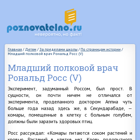
Главная
/
Детям
/
За пределами школы
/
По страницам истории
/
Младший полковой врач Рональд Росс (V)
Младший полковой врач
Рональд Росс (V)
Эксперимент, задуманный Россом, был прост. В
сущности, он почти ничем не отличался от
эксперимента, проделанного доктором Аппиа чуть
больше года назад здесь же, в Секундарабаде, —
комары, помещенные в клетку с больным голубем,
должны были заразить здоровых птиц.
Росс рассуждал: «Комары питаются соком растений и
кровью. Растений в клетке нет. Кровь подопытного