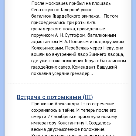
После московцев прибыл на площадь
Сенатскую по Галерной улице
баталион Гвардейского экипажа… Потом
присоединились три роты л.-гв.
гренадерского полка, приведенные
поручиком А. Н. Сутгофом, баталионным
адъютантом Н. А. Поповым и подпоручиком
Кожевниковым. Перебежав через Неву, они
вошли во внутренний двор Зимнего дворца,
где уже стоял полковник Геруа с баталионом
гвардейских сапер. Комендант Башуцкий
похвалил усердие гренадер…
Встреча с потомками (III)
При жизни Александра I это отречение
сохранялось в тайне. И теперь после его
смерти 27 ноября все присягнули новому
императору Константину I. Создалось
весьма двусмысленное положение.
Константин престола не принимал, но, с