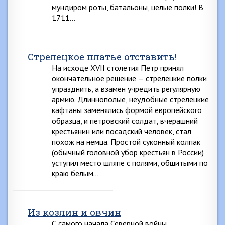
мундиром роты, батальоны, целые полки! В
1711…
Стрелецкое платье отставить!
На исходе XVII столетия Петр принял
окончательное решение — стрелецкие полки
упразднить, а взамен учредить регулярную
армию. Длиннополые, неудобные стрелецкие
кафтаны заменялись формой европейского
образца, и петровский солдат, вчерашний
крестьянин или посадский человек, стал
похож на немца. Простой суконный колпак
(обычный головной убор крестьян в России)
уступил место шляпе с полями, обшитыми по
краю белым…
Из козлин и овчин
С самого начала Северной войны