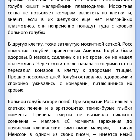
голубя кишит малярийными плазмодиями. Москитная
сетка не позволяет комарам вылететь из клетки, и,
значит, если в их желудках еще нет малярийных
плазмодиев, они непременно попадут туда с кровью
больного голубя».
В другую клетку, тоже затянутую москитной сеткой, Росс
поместил голубей, принесенных Амиром. Голуби были
здоровы. В мазках, сделанных из их крови, он не нашел
плазмодиев. Через сутки после начала эксперимента он
пересадил комаров в клетку к здоровым птицам.
Прошло несколько дней. Голуби оставались здоровыми и
спокойно уживались с комарами, питающимися их
кровью.
Больной голубь вскоре погиб. При вскрытии Росс нашел в
клетках печени и в эритроцитах темно-бурые глыбки
пигмента. Причина смерти не вызывала никакого
сомнения — малярия. «С момента заражения до
появления клинических симптомов малярии, — писал
Менссон в одном из своих писем, — имеется некий