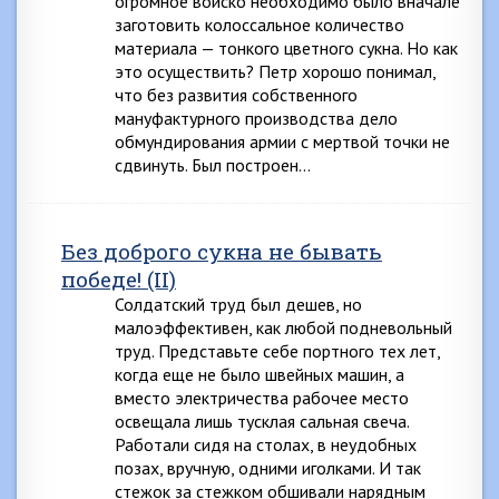
огромное войско необходимо было вначале
заготовить колоссальное количество
материала — тонкого цветного сукна. Но как
это осуществить? Петр хорошо понимал,
что без развития собственного
мануфактурного производства дело
обмундирования армии с мертвой точки не
сдвинуть. Был построен…
Без доброго сукна не бывать
победе! (II)
Солдатский труд был дешев, но
малоэффективен, как любой подневольный
труд. Представьте себе портного тех лет,
когда еще не было швейных машин, а
вместо электричества рабочее место
освещала лишь тусклая сальная свеча.
Работали сидя на столах, в неудобных
позах, вручную, одними иголками. И так
стежок за стежком обшивали нарядным