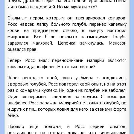
Голубь дрожал. Перья на его голове ерошились. Птица
явно была нездоровой. Но малярия ли это?
Стальным пером, которым он; препарировал комаров,
Росс надсек лапку больного голубя, перенес капельку
крови на предметное стекло, в минуту настроил
микроскоп. Все было покрыто плазмодиями. Голубь
заразился малярией. Цепочка замкнулась. Менссон
оказался прав.
Теперь Росс знал: переносчиками малярии являются
комары вида анафелес. Но только ли они?
Через несколько дней, купив у Амира с полдюжины
здоровых голубей, Росс повторил свой опыт, но на этот
раз с комарами куклекс. Ни один из голубей не заболел.
Один эксперимент следовал за другим. С помощью
анафелес Росс заражал малярией не только голубей, но
и других птиц, которых ловил для него за стенами форта
Амир.
Прошло еще полгода, и Росс серией опытов,
поставленных на птицах, доказал, что виновниками