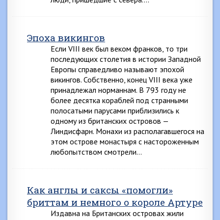
Эпоха викингов
Если VIII век был веком франков, то три
последующих столетия в истории Западной
Европы справедливо называют эпохой
викингов. Собственно, конец VIII века уже
принадлежал норманнам. В 793 году не
более десятка кораблей под странными
полосатыми парусами приблизились к
одному из британских островов —
Линдисфарн. Монахи из располагавшегося на
этом острове монастыря с настороженным
любопытством смотрели…
Как англы и саксы «помогли»
бриттам и немного о короле Артуре
Издавна на Британских островах жили