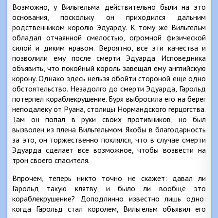
Возможно, у Вильгельма действительно были на это
основания, поскольку он приходился дальним
родственником королю Эдуарду. К тому же Вильгельм
обладал отчаянной смелостью, огромной физической
силой и диким нравом. Вероятно, все эти качества и
позволили ему после смерти Эдуарда Исповедника
объявить, что покойный король завещал ему английскую
корону. Однако здесь нельзя обойти стороной еще одно
обстоятельство. Незадолго до смерти Эдуарда, Гарольд
потерпел кораблекрушение. Буря выбросила его на берег
неподалеку от Руана, столицы Нормандского герцогства.
Там он попал в руки своих противников, но был
вызволен из плена Вильгельмом. Якобы в благодарность
за это, он торжественно поклялся, что в случае смерти
Эдуарда сделает все возможное, чтобы возвести на
трон своего спасителя.
Впрочем, теперь никто точно не скажет: давал ли
Гарольд такую клятву, и было ли вообще это
кораблекрушение? Доподлинно известно лишь одно:
когда Гарольд стал королем, Вильгельм объявил его