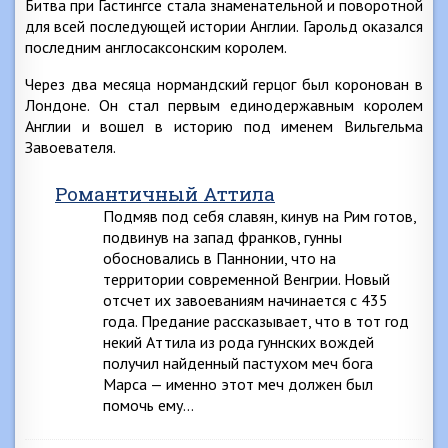
Битва при Гастингсе стала знаменательной и поворотной
для всей последующей истории Англии. Гарольд оказался
последним англосаксонским королем.
Через два месяца нормандский герцог был коронован в
Лондоне. Он стал первым единодержавным королем
Англии и вошел в историю под именем Вильгельма
Завоевателя.
Романтичный Аттила
Подмяв под себя славян, кинув на Рим готов,
подвинув на запад франков, гунны
обосновались в Паннонии, что на
территории современной Венгрии. Новый
отсчет их завоеваниям начинается с 435
года. Предание рассказывает, что в тот год
некий Аттила из рода гуннских вождей
получил найденный пастухом меч бога
Марса — именно этот меч должен был
помочь ему…