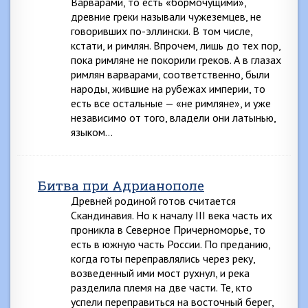
Варварами, то есть «бормочущими»,
древние греки называли чужеземцев, не
говоривших по-эллински. В том числе,
кстати, и римлян. Впрочем, лишь до тех пор,
пока римляне не покорили греков. А в глазах
римлян варварами, соответственно, были
народы, жившие на рубежах империи, то
есть все остальные — «не римляне», и уже
независимо от того, владели они латынью,
языком…
Битва при Адрианополе
Древней родиной готов считается
Скандинавия. Но к началу III века часть их
проникла в Северное Причерноморье, то
есть в южную часть России. По преданию,
когда готы переправлялись через реку,
возведенный ими мост рухнул, и река
разделила племя на две части. Те, кто
успели переправиться на восточный беpeг,