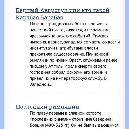
Бедный Августул или кто такой
Карабас Барабас
На фоне грандиозных битв и кровавых
нашествий никто, кажется, и не заметил
чрезвычайно важных событий: Римская
империя, вернее, западная ее часть, со всеми
институтами и атрибутами власти
прекратила существование. Паннонский
римлянин по имени Орест, служивший ранее
писцом у Аттилы, после смерти своего
господина собрал осколки его армии и
привел их на императорскую службу. В
Западной…
Последний римлянин
По праву первым в славной когорте
«последних римлян» стоит имя Северина
Боэция (480-525 гг.). Он не был выдающимся