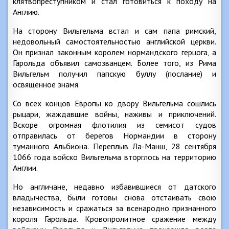
клятвопреступником и стал готовиться к походу на
Англию.
На сторону Вильгельма встал и сам папа римский,
недовольный самостоятельностью английской церкви.
Он признал законным королем нормандского герцога, а
Гарольда объявил самозванцем. Более того, из Рима
Вильгельм получил папскую буллу (послание) и
освященное знамя.
Со всех концов Европы ко двору Вильгельма сошлись
рыцари, жаждавшие войны, наживы и приключений.
Вскоре огромная флотилия из семисот судов
отправилась от берегов Нормандии в сторону
туманного Альбиона. Переплыв Ла-Манш, 28 сентября
1066 года войско Вильгельма вторглось на территорию
Англии.
Но англичане, недавно избавившиеся от датского
владычества, были готовы снова отстаивать свою
независимость и сражаться за всенародно признанного
короля Гарольда. Кровопролитное сражение между