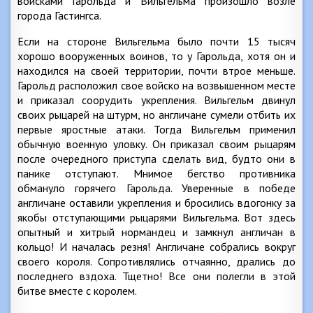
войсками Гарольда и Вильгельма произошло возле
города Гастингса.
Если на стороне Вильгельма было почти 15 тысяч
хорошо вооруженных воинов, то у Гарольда, хотя он и
находился на своей территории, почти втрое меньше.
Гарольд расположил свое войско на возвышенном месте
и приказал соорудить укрепления. Вильгельм двинул
своих рыцарей на штурм, но англичане сумели отбить их
первые яростные атаки. Тогда Вильгельм применил
обычную военную уловку. Он приказал своим рыцарям
после очередного приступа сделать вид, будто они в
панике отступают. Мнимое бегство противника
обмануло горячего Гарольда. Уверенные в победе
англичане оставили укрепления и бросились вдогонку за
якобы отступающими рыцарями Вильгельма. Вот здесь
опытный и хитрый нормандец и замкнул англичан в
кольцо! И началась резня! Англичане собрались вокруг
своего короля. Сопротивлялись отчаянно, дрались до
последнего вздоха. Тщетно! Все они полегли в этой
битве вместе с королем.