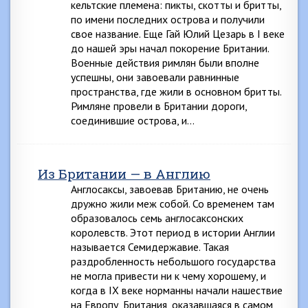
кельтские племена: пикты, скотты и бритты,
по имени последних острова и получили
свое название. Еще Гай Юлий Цезарь в I веке
до нашей эры начал покорение Британии.
Военные действия римлян были вполне
успешны, они завоевали равнинные
пространства, где жили в основном бритты.
Римляне провели в Британии дороги,
соединившие острова, и…
Из Британии — в Англию
Англосаксы, завоевав Британию, не очень
дружно жили меж собой. Со временем там
образовалось семь англосаксонских
королевств. Этот период в истории Англии
называется Семидержавие. Такая
раздробленность небольшого государства
не могла привести ни к чему хорошему, и
когда в IX веке норманны начали нашествие
на Европу, Британия, оказавшаяся в самом