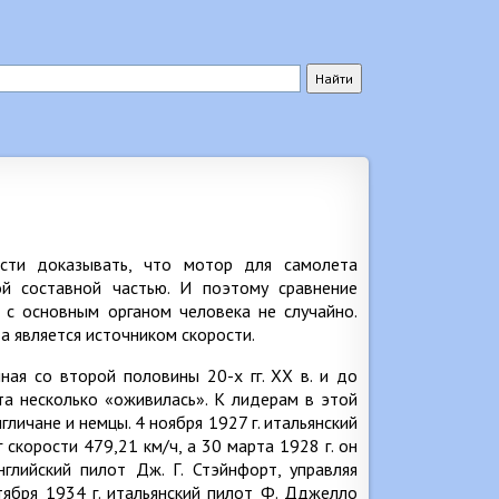
сти доказывать, что мотор для самолета
ой составной частью. И поэтому сравнение
 с основным органом человека не случайно.
а является источником скорости.
ая со второй половины 20-х гг. XX в. и до
а несколько «оживилась». К лидерам в этой
личане и немцы. 4 ноября 1927 г. итальянский
скорости 479,21 км/ч, а 30 марта 1928 г. он
нглийский пилот Дж. Г. Стэйнфорт, управляя
тября 1934 г. итальянский пилот Ф. Дджелло