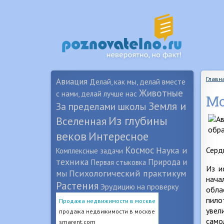
Главн
Авиация
Делай, как мы, делай вместе
Животные
с нами, делай лучше нас
Мо
Земля и
За пределами школы
Из глубины
Вселенная
веков
Интересное
Космос
Наука и
Серд
Комплексные задачи
техника
Природа и
Первая стыковка
Из и
Психологический практикум
мы
нача
Растения
Эрудицию на проверку
обла
пило
Продажа недвижимости в москве
увел
продажа недвижимости в москве
само
smarent.com