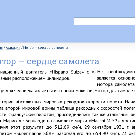
ая
/
Авиация
/
Мотор — сердце самолета
тор — сердце самолета
Нет необходимо
является основн
мотора самолета
це для человека является источником жизни, мотор для самолет
стории абсолютных мировых рекордов скорости полета. Начин
ла второй мировой войны таблица рекордных скоростей полет
сти, французским пилотам, присоединились так же итальянцы, анг
т Марио де Бернарди на самолете марки «Macchi M-52» достиг 
ичил этот результат до 512,69 км/ч. 29 сентября 1931 г. а
летом «Supermarine S6B», разогнал его до 654,90 км/ч. 23 ок