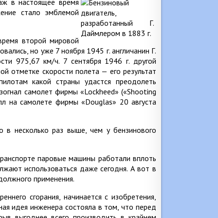
паж в настоящее время
жение стало эмблемой
время второй мировой
ались, но уже 7 ноября 1945 г. англичанин Г.
сти 975,67 км/ч. 7 сентября 1946 г. другой
ой отметке скорости полета — его результат
пилотам какой страны удастся преодолеть
зогнал самолет фирмы «Lockheed» («Shooting
элл на самолете фирмы «Douglas» 20 августа
 в несколько раз выше, чем у бензинового
транспорте паровые машины работали вплоть
лжают использоваться даже сегодня. А вот в
 должного применения.
еннего сгорания, начинается с изобретения,
ая идея инженера состояла в том, что перед
рыв выгоднее всего производить в крайнем