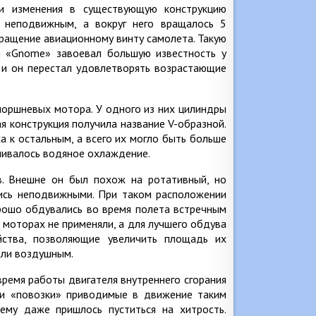
ти изменения в существующую конструкцию
я неподвижным, а вокруг него вращалось 5
 вращение авиационному винту самолета. Такую
м «Gnome» завоевал большую известность у
е и он перестал удовлетворять возрастающие
поршневых мотора. У одного из них цилиндры
ая конструкция получила название V-образной.
а к остальным, а всего их могло быть больше
ливалось водяное охлаждение.
. Внешне он был похож на ротативный, но
лись неподвижными. При таком расположении
рошо обдувались во время полета встречным
моторах не применяли, а для лучшего обдува
йства, позволяющие увеличить площадь их
али воздушным.
ремя работы двигателя внутреннего сгорания
ои «повозки» приводимые в движение таким
ему даже пришлось пуститься на хитрость.