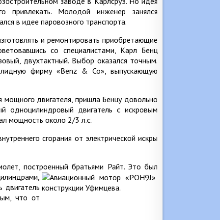
озостроительном заводе в Карлсруэ. Но идея
о привлекать. Молодой инженер занялся
лся в идее паровозного транспорта.
 изготовлять и ремонтировать приобретающие
оветовавшись со специалистами, Карл Бенц
зовый, двухтактный. Выбор оказался точным.
солидную фирму «Benz & Co», выпускающую
я мощного двигателя, пришла Бенцу довольно
вый одноцилиндровый двигатель с искровым
ал мощность около 2/3 л.с.
нутреннего сгорания от электрической искры
олет, построенный братьями Райт. Это был
цилиндрами,
ь двигатель
ным, что от