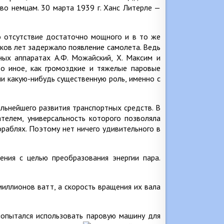
тво немцам. 30 марта 1939 г. Ханс Литерле —
о отсутствие достаточно мощного и в то же
тков лет задержало появление самолета. Ведь
ных аппаратах А.Ф. Можайский, X. Максим и
то иное, как громоздкие и тяжелые паровые
ии какую-нибудь существенную роль, именно с
ьнейшего развития транспортных средств. В
телем, универсальность которого позволяла
кораблях. Поэтому нет ничего удивительного в
ния с целью преобразования энергии пара.
миллионов ватт, а скорость вращения их вала
попытался использовать паровую машину для