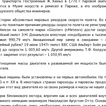
 транспорта. Построенный Ж. Кюньо в 1770 г. паровой эки
ится в Музее искусств и ремесел в Париже, а его изобра
цузского общества инженеров.
стории абсолютных мировых рекордов скорости полета. Во 
ы по понятным причинам рекорды скорости полета не регистриров
Уилсон на самолете марки «Gloster» («Meteor») достиг скоро
ийский пилот Э.М. Дональлсон вплотную «подобрался» к тысячн
авил 990,79 км/ч. Авиационный мир замер в ожидании — 
ейный рубеж? 19 июня 1947г. пилот ВВС США Альберт Бойл ра
») до скорости 1 003,60 км/ч. Другой американец Т.Ф. Колду
г. закрепил этот результат— 1 030,95 км/ч.
тношение массы двигателя к развиваемой им мощности было
ателя.
вые машины были установлены и на первых автомобилях. На 
0-х гг. XX в. В некоторых странах пароходы и паровозы продо
ции этот вид двигателя из-за своих размеров и массы не нашел
рия бензинового мотора, впрочем как и всех двигателей внутр
анного немецким инженером Николаусом Аугустом Отто. Основн
ганием рабочую смесь необходимо подвергать сжатию, а вз