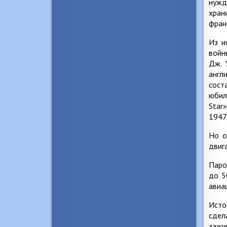
нужд
хран
фран
Из и
войн
Дж. 
англ
сост
юбил
Star
1947 
Но о
двиг
Паро
до 5
авиа
Исто
сдел
зажи