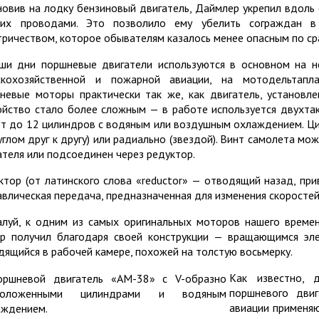
новив на лодку бензиновый двигатель, Даймлер укрепил вдоль
их проводами. Это позволило ему убелить сограждан в
тричеством, которое обывателям казалось менее опасным по с
ши дни поршневые двигатели используются в основном на не
скохозяйственной и пожарной авиации, на мотодельтапл
невые моторы практически так же, как двигатель, установл
ойство стало более сложным — в работе используется двухта
т до 12 цилиндров с водяным или воздушным охлаждением. Цил
углом друг к другу) или радиально (звездой). Винт самолета м
ателя или подсоединен через редуктор.
ктор (от латинского слова «reductor» — отводящий назад, при
авлическая передача, предназначенная для изменения скоростей
луй, к одним из самых оригинальных моторов нашего времен
р получил благодаря своей конструкции — вращающимся эле
дящийся в рабочей камере, похожей на толстую восьмерку.
Как известно, 
поршневого двиг
авиации применяю