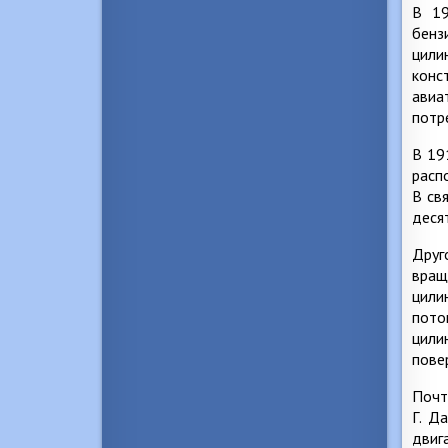
В 19
бенз
цили
конс
авиа
потр
В 19
расп
В св
деся
Друг
вращ
цили
пото
цили
пове
Почт
Г. Д
двиг