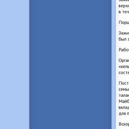
верх
в те
Порш
Зажи
был 
Рабо
Орга
«кел
сост
Пост
семь
тала
Майб
вкла
для 
Вско