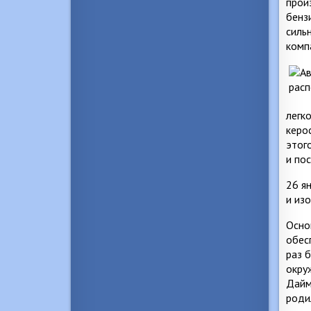
прои
бенз
силь
комп
легк
керо
этог
и по
26 я
и из
Осно
обес
раз 
окру
Дайм
роди