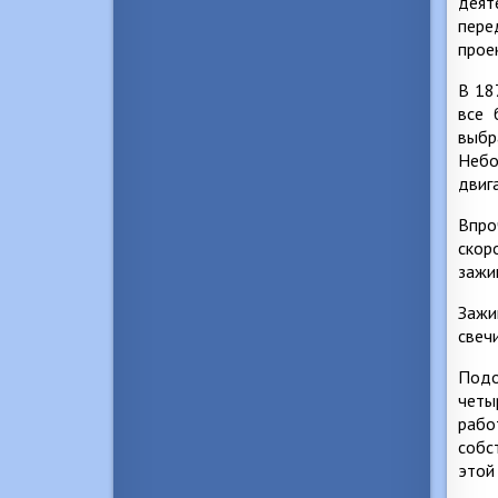
деят
пере
прое
В 18
все 
выбр
Небо
двиг
Впро
скор
зажи
Зажи
свеч
Подо
четы
рабо
собс
этой