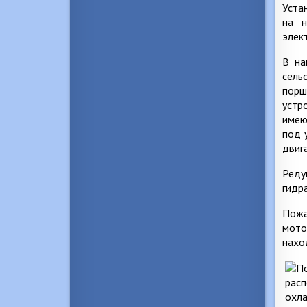
Уста
на н
элек
В на
сель
порш
устр
имею
под 
двиг
Реду
гидр
Пожа
мото
нахо