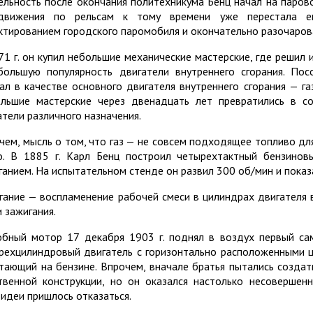
ельность после окончания политехникума Бенц начал на паров
движения по рельсам к тому времени уже перестала ег
ктированием городского паромобиля и окончательно разочарова
71 г. он купил небольшие механические мастерские, где решил
большую популярность двигатели внутреннего сгорания. Пос
ал в качестве основного двигателя внутреннего сгорания — га
льшие мастерские через двенадцать лет превратились в 
атели различного назначения.
чем, мысль о том, что газ — не совсем подходящее топливо дл
о. В 1885 г. Карл Бенц построил четырехтактный бензино
ганием. На испытательном стенде он развил 300 об/мин и показ
гание — воспламенение рабочей смеси в цилиндрах двигателя в
и зажигания.
бный мотор 17 декабря 1903 г. поднял в воздух первый сам
рехцилиндровый двигатель с горизонтально расположенными 
тающий на бензине. Впрочем, вначале братья пытались создат
твенной конструкции, но он оказался настолько несовершен
 идеи пришлось отказаться.