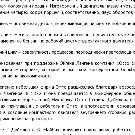
нем положении поршня. Изготовленный двигатель назвали четыр
чение четырех ходов поршня и, соответственно, двух оборотов 
ень — подвижная деталь, перекрывающая цилиндр в поперечном
гание смеси газовой горелкой в современных двигателях уже не
заменен на бензин, но рабочий цикл четырехтактного двигателя
чий цикл— совокупность процессов, периодически повторяющих
низованная при поддержке Ойгена Лангена компания «Otto &
ьнский моторчик», который в жесткой конкурентной борь
язание на экономичность.
епенно небольшая фирма Отто расширялась благодаря возрос
и Лангенов. В 1872 г. она превращается в акционерное обще
нтливых изобретателей Николауса Отто, Готлиба Даймлера и 
ах, приглашенные работать к Отто, а впоследствии основав
д в создание компактного двигателя внутреннего сгорания, 
применения на транспорте.
ре Г. Даймлер и В. Майбах получают приглашение работать 