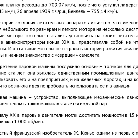
ял планку рекорда до 709,07 км/ч, после чего уступил лидерс
45 км/ч, 26 апреля 1939 г. Фриц Венлель — 755,14 км/ч.
стории создания летательных аппаратов известно, что именн
я небольшого по размерам и легкого мотора на несколько деся
ые моторы, которые пытались установить на своих летатель
ие авиаконструкторы конца XIX в., представляли собой не ч
ны. И хотя такие моторы не сыграли в истории развития авиац
мы и начнем знакомство с «сердцем» самолета.
ретение паровой машины послужило основным толчком для дал
ние ста лет она являлась единственным промышленным двига
льзовать его и на предприятиях, и на железных дорогах, и на 
 что возникла идея попробовать использовать ее и в авиации.
вая машина — устройство, выполняющее механические движе
чим телом в таких машинах является водяной пар.
чалу XX в. паровые двигатели могли достигать мощности в 15 
авляла 1 000 об/мин.
стный французский изобретатель Ж. Кюньо одним из первых 