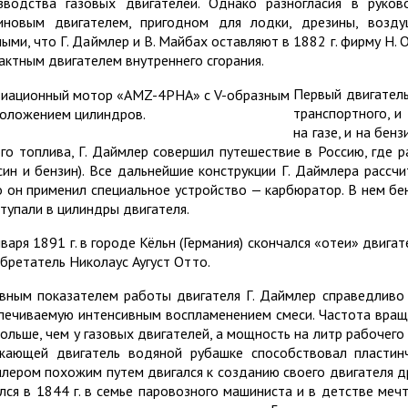
зводства газовых двигателей. Однако разногласия в рук
иновым двигателем, пригодном для лодки, дрезины, возду
ными, что Г. Даймлер и В. Майбах оставляют в 1882 г. фирму Н
актным двигателем внутреннего сгорания.
Первый двигатель
транспортного, и
на газе, и на бен
ого топлива, Г. Даймлер совершил путешествие в Россию, где 
син и бензин). Все дальнейшие конструкции Г. Даймлера рассч
о он применил специальное устройство — карбюратор. В нем бе
ступали в цилиндры двигателя.
нваря 1891 г. в городе Кёльн (Германия) скончался «отеи» двига
обретатель Николаус Аугуст Отто.
вным показателем работы двигателя Г. Даймлер справедливо 
печиваемую интенсивным воспламенением смеси. Частота вращ
больше, чем у газовых двигателей, а мощность на литр рабоче
жающей двигатель водяной рубашке способствовал пластин
лером похожим путем двигался к созданию своего двигателя др
лся в 1844 г. в семье паровозного машиниста и в детстве ме