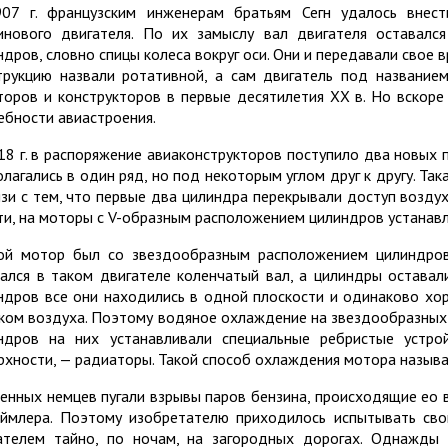
07 г. французским инженерам братьям Сегн удалось внес
инового двигателя. По их замыслу вал двигателя оставалс
ндров, словно спицы колеса вокруг оси. Они и передавали свое
трукцию назвали ротативной, а сам двигатель под название
торов и конструкторов в первые десятилетия XX в. Но вскор
ебности авиастроения.
18 г. в распоряжение авиаконструкторов поступило два новых 
олагались в один ряд, но под некоторым углом друг к другу. Так
язи с тем, что первые два цилиндра перекрывали доступ воздух
ти, на моторы с V-образным расположением цилиндров устанав
ой мотор был со звездообразным расположением цилиндров
ался в таком двигателе коленчатый вал, а цилиндры остава
ндров все они находились в одной плоскости и одинаково хо
ком воздуха. Поэтому водяное охлаждение на звездообразных 
ндров на них устанавливали специальные ребристые устро
рхности, — радиаторы. Такой способ охлаждения мотора назыв
енных немцев пугали взрывы паров бензина, происходящие ео в
аймлера. Поэтому изобретателю приходилось испытывать св
ателем тайно, по ночам, на загородных дорогах. Однажды 