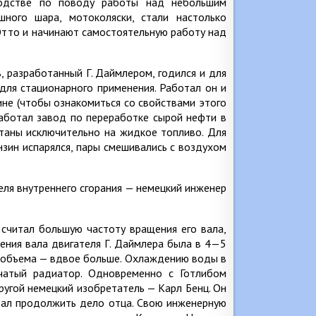
оводстве по поводу работы над небольшим
шного шара, мотоколяски, стали настолько
. Отто и начинают самостоятельную работу над
, разработанный Г. Даймлером, годился и для
 для стационарного применения. Работал он и
зине (чтобы ознакомиться со свойствами этого
работал завод по переработке сырой нефти в
итаны исключительно на жидкое топливо. Для
нзин испарялся, пары смешивались с воздухом
теля внутреннего сгорания — немецкий инженер
считал большую частоту вращения его вала,
ения вала двигателя Г. Даймлера была в 4—5
го объема — вдвое больше. Охлаждению воды в
чатый радиатор. Одновременно с Готлибом
угой немецкий изобретатель — Карл Бенц. Он
чтал продолжить дело отца. Свою инженерную