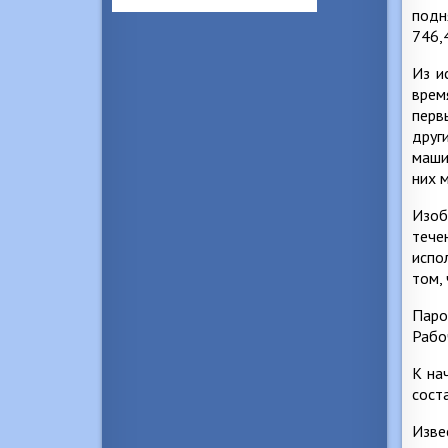
подн
746,
Из и
врем
перв
друг
маши
них 
Изоб
тече
испо
том,
Паро
Рабо
К на
сост
Изве