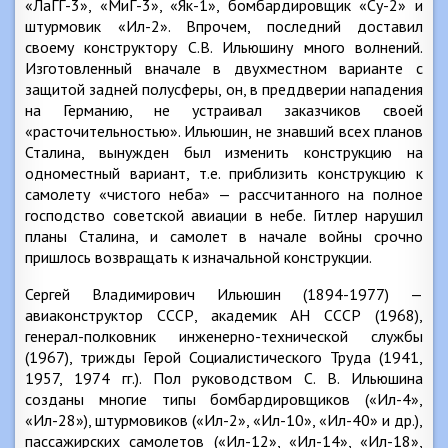
«ЛаГГ-3», «МиГ-3», «Як-1», бомбардировщик «Су-2» и
штурмовик «Ил-2». Впрочем, последний доставил
своему конструктору С.В. Ильюшину много волнений.
Изготовленный вначале в двухместном варианте с
защитой задней полусферы, он, в преддверии нападения
на Германию, не устраивал заказчиков своей
«расточительностью». Ильюшин, не знавший всех планов
Сталина, вынужден был изменить конструкцию на
одноместный вариант, т.е. приблизить конструкцию к
самолету «чистого неба» — рассчитанного на полное
господство советской авиации в небе. Гитлер нарушил
планы Сталина, и самолет в начале войны срочно
пришлось возвращать к изначальной конструкции.
Сергей Владимирович Ильюшин (1894-1977) —
авиаконструктор СССР, академик АН СССР (1968),
генерал-полковник инженерно-технической службы
(1967), трижды Герой Социалистического Труда (1941,
1957, 1974 гг.). Пол руководством С. В. Ильюшина
созданы многие типы бомбардировщиков («Ил-4»,
«Ил-28»), штурмовиков («Ил-2», «Ил-10», «Ил-40» и др.),
пассажирских самолетов («Ил-12», «Ил-14», «Ил-18»,