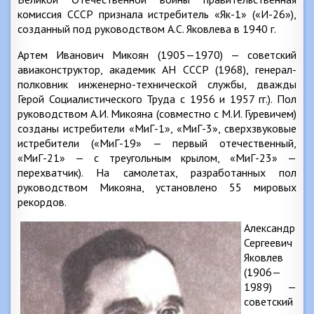
комиссия СССР признала истребитель «Як-1» («И-26»),
созданный под руководством А.С. Яковлева в 1940 г.
Артем Иванович Микоян (1905—1970) — советский
авиаконструктор, академик АН СССР (1968), генерал-
полковник инженерно-технической службы, дважды
Герой Социалистического Труда с 1956 и 1957 гг.). Пол
руководством А.И. Микояна (совместно с М.И. Гуревичем)
созданы истребители «МиГ-1», «МиГ-3», сверхзвуковые
истребители («МиГ-19» — первый отечественный,
«МиГ-21» — с треугольным крылом, «МиГ-23» —
перехватчик). На самолетах, разработанных пол
руководством Микояна, установлено 55 мировых
рекордов.
Александр
Сергеевич
Яковлев
(1906—
1989) —
советский