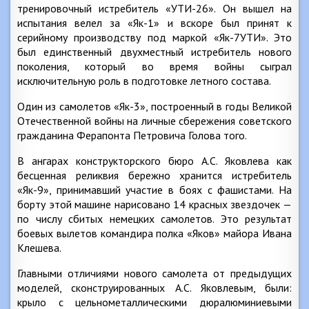
тренировочный истребитель «УТИ-26». Он вышел на
испытания велел за «Як-1» и вскоре был принят к
серийному производству под маркой «Як-7УТИ». Это
был единственный двухместный истребитель нового
поколения, который во время войны сыграл
исключительную роль в подготовке летного состава.
Один из самолетов «Як-3», построенный в годы Великой
Отечественной войны на личные сбережения советского
гражданина Ферапонта Петровича Голова того.
В ангарах конструкторского бюро А.С. Яковлева как
бесценная реликвия бережно хранится истребитель
«Як-9», принимавший участие в боях с фашистами. На
борту этой машине нарисовано 14 красных звездочек —
по числу сбитых немецких самолетов. Это результат
боевых вылетов командира полка «Яков» майора Ивана
Клешева.
Главными отличиями нового самолета от предыдущих
моделей, сконструированных А.С. Яковлевым, были:
крыло с цельнометаллическими дюралюминиевыми