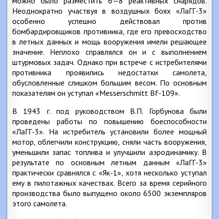
можно было разместить 6—8 реактивных снарядов.
Неоднократно участвуя в воздушных боях «ЛаГГ-3»
особенно успешно действовал против
бомбардировщиков противника, где его превосходство
в летных данных и мощь вооружения имели решающее
значение. Неплохо справлялся он и с выполнением
штурмовых задач. Однако при встрече с истребителями
противника проявились недостатки самолета,
обусловленные слишком большим весом. По основным
показателям он уступал «Messerschmitt Bf-109».
В 1943 г. под руководством В.П. Горбунова были
проведены работы по повышению боеспособности
«ЛаГГ-3». На истребитель установили более мощный
мотор, облегчили конструкцию, сняли часть вооружения,
уменьшили запас топлива и улучшили аэродинамику. В
результате по основным летным данным «ЛаГГ-3»
практически сравнялся с «Як-1», хотя несколько уступал
ему в пилотажных качествах. Всего за время серийного
производства было выпущено около 6500 экземпляров
этого самолета.