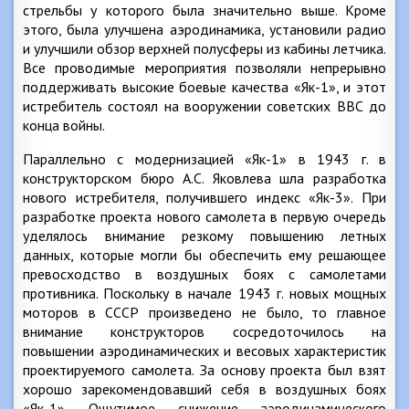
стрельбы у которого была значительно выше. Кроме
этого, была улучшена аэродинамика, установили радио
и улучшили обзор верхней полусферы из кабины летчика.
Все проводимые мероприятия позволяли непрерывно
поддерживать высокие боевые качества «Як-1», и этот
истребитель состоял на вооружении советских ВВС до
конца войны.
Параллельно с модернизацией «Як-1» в 1943 г. в
конструкторском бюро А.С. Яковлева шла разработка
нового истребителя, получившего индекс «Як-3». При
разработке проекта нового самолета в первую очередь
уделялось внимание резкому повышению летных
данных, которые могли бы обеспечить ему решающее
превосходство в воздушных боях с самолетами
противника. Поскольку в начале 1943 г. новых мощных
моторов в СССР произведено не было, то главное
внимание конструкторов сосредоточилось на
повышении аэродинамических и весовых характеристик
проектируемого самолета. За основу проекта был взят
хорошо зарекомендовавший себя в воздушных боях
«Як-1». Ощутимое снижение аэродинамического