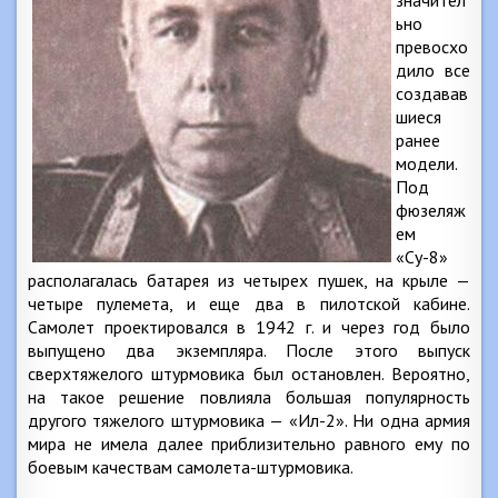
значител
ьно
превосхо
дило все
создавав
шиеся
ранее
модели.
Под
фюзеляж
ем
«Су-8»
располагалась батарея из четырех пушек, на крыле —
четыре пулемета, и еще два в пилотской кабине.
Самолет проектировался в 1942 г. и через год было
выпущено два экземпляра. После этого выпуск
сверхтяжелого штурмовика был остановлен. Вероятно,
на такое решение повлияла большая популярность
другого тяжелого штурмовика — «Ил-2». Ни одна армия
мира не имела далее приблизительно равного ему по
боевым качествам самолета-штурмовика.