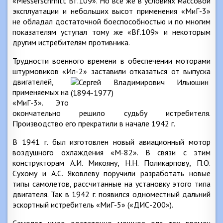
«Messerschmitt Bf.109». Но все же в условиях массовой
эксплуатации и небольших высот применения «МиГ-3»
не обладал достаточной боеспособностью и по многим
показателям уступал тому же «Bf.109» и некоторым
другим истребителям противника.
Трудности военного времени в обеспечении моторами
штурмовиков «Ил-2» заставили отказаться от выпуска
двигателей,
применяемых на
«МиГ-3». Это
окончательно решило судьбу истребителя.
Производство его прекратили в начале 1942 г.
В 1941 г. был изготовлен новый авиационный мотор
воздушного охлаждения «М-82». В связи с этим
конструкторам А.И. Микояну, Н.Н. Поликарпову, П.О.
Сухому и А.С. Яковлеву поручили разработать новые
типы самолетов, рассчитанные на установку этого типа
двигателя. Так в 1942 г. появился одноместный дальний
эскортный истребитель «МиГ-5» («ДИС-200»).