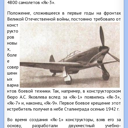
4800 самолетов «Як-3».
Положение, сложившееся в первые годы на фронтах
Великой Отечественной войны, постоянно требовало от
конст
рукто
ров
новы
х,
боле
е
совер
шенн
ых
вариа
нтов боевой техники. Так, например, в конструкторском
бюро А.С. Яковлева вслед за «Як-1» появились «Як-3»,
«Як-7» и, наконец, «Як-9». Первое боевое крещение этот
истребитель получил в небе Сталинграда осенью 1942 г.
Во время создания «Як-1» конструкторы, взяв его за
основу, разработали двухместный учебно-