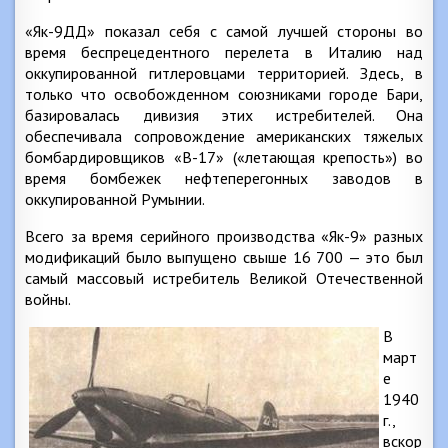
«Як-9ДД» показал себя с самой лучшей стороны во
время беспрецедентного перелета в Италию над
оккупированной гитлеровцами территорией. Здесь, в
только что освобожденном союзниками городе Бари,
базировалась дивизия этих истребителей. Она
обеспечивала сопровождение американских тяжелых
бомбардировщиков «В-17» («летающая крепость») во
время бомбежек нефтеперегонных заводов в
оккупированной Румынии.
Всего за время серийного производства «Як-9» разных
модификаций было выпущено свыше 16 700 — это был
самый массовый истребитель Великой Отечественной
войны.
В
март
е
1940
г.,
вскор