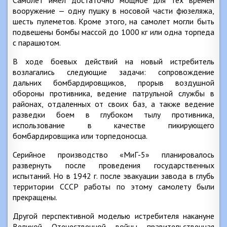
Самолет имел достаточно мощное для тех времен
вооружение — одну пушку в носовой части фюзеляжа,
шесть пулеметов. Кроме этого, на самолет могли быть
подвешены бомбы массой до 1000 кг или одна торпеда
с парашютом.
В ходе боевых действий на новый истребитель
возлагались следующие задачи: сопровождение
дальних бомбардировщиков, прорыв воздушной
обороны противника, ведение патрульной службы в
районах, отдаленных от своих баз, а также ведение
разведки боем в глубоком тылу противника,
использование в качестве пикирующего
бомбардировщика или торпедоносца.
Серийное производство «МиГ-5» планировалось
развернуть после проведения государственных
испытаний. Но в 1942 г. после эвакуации завода в глубь
территории СССР работы по этому самолету были
прекращены.
Другой перспективной моделью истребителя накануне
Великой Отечественной войны правительственная