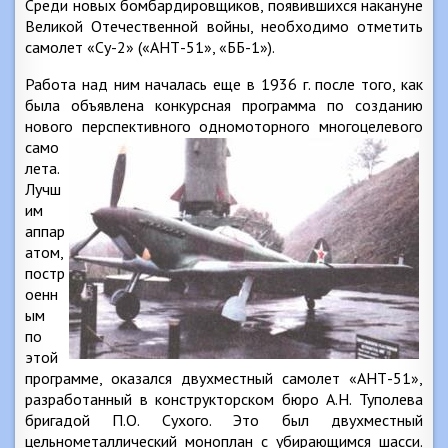
Среди новых бомбардировщиков, появившихся накануне
Великой Отечественной войны, необходимо отметить
самолет «Су-2» («АНТ-51», «ББ-1»).
Работа над ним началась еще в 1936 г. после того, как
была объявлена конкурсная программа по созданию
нового
перспективного одномоторного многоцелевого
само
лета.
Лучш
им
аппар
атом,
постр
оенн
ым
по
этой
программе, оказался двухместный самолет «АНТ-51»,
разработанный в конструкторском бюро А.Н. Туполева
бригадой П.О. Сухого. Это был двухместный
цельнометаллический моноплан с убирающимся шасси.