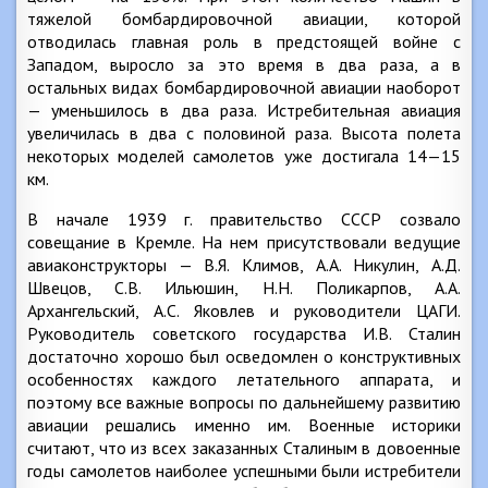
тяжелой бомбардировочной авиации, которой
отводилась главная роль в предстоящей войне с
Западом, выросло за это время в два раза, а в
остальных видах бомбардировочной авиации наоборот
— уменьшилось в два раза. Истребительная авиация
увеличилась в два с половиной раза. Высота полета
некоторых моделей самолетов уже достигала 14—15
км.
В начале 1939 г. правительство СССР созвало
совещание в Кремле. На нем присутствовали ведущие
авиаконструкторы — В.Я. Климов, А.А. Никулин, А.Д.
Швецов, С.В. Ильюшин, Н.Н. Поликарпов, А.А.
Архангельский, А.С. Яковлев и руководители ЦАГИ.
Руководитель советского государства И.В. Сталин
достаточно хорошо был осведомлен о конструктивных
особенностях каждого летательного аппарата, и
поэтому все важные вопросы по дальнейшему развитию
авиации решались именно им. Военные историки
считают, что из всех заказанных Сталиным в довоенные
годы самолетов наиболее успешными были истребители