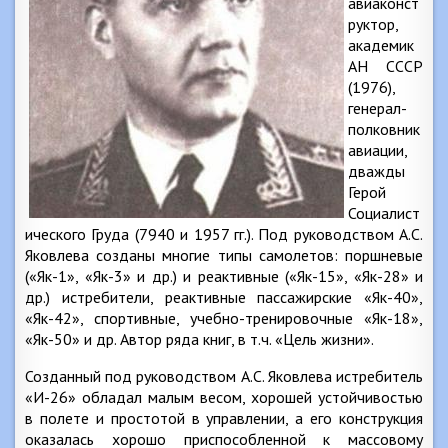
авиаконст
руктор,
академик
АН СССР
(1976),
генерал-
полковник
авиации,
дважды
Герой
Социалист
ического Груда (7940 и 1957 гг.). Под руководством А.С.
Яковлева созданы многие типы самолетов: поршневые
(«Як-1», «Як-3» и др.) и реактивные («Як-15», «Як-28» и
др.) истребители, реактивные пассажирские «Як-40»,
«Як-42», спортивные, учебно-тренировочные «Як-18»,
«Як-50» и др. Автор ряда книг, в т.ч. «Цель жизни».
Созданный под руководством А.С. Яковлева истребитель
«И-26» обладал малым весом, хорошей устойчивостью
в полете и простотой в управлении, а его конструкция
оказалась хорошо приспособленной к массовому