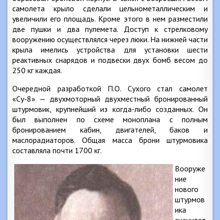
самолета крыло сделали цельнометаллическим и
увеличили его площадь. Кроме этого в нем разместили
две пушки и два пулемета. Доступ к стрелковому
вооружению осуществлялся через люки. На нижней части
крыла имелись устройства для установки шести
реактивных снарядов и подвески двух бомб весом до
250 кг каждая.
Очередной разработкой П.О. Сухого стал самолет
«Су-8» — двухмоторный двухместный бронированный
штурмовик, крупнейший из когда-либо созданных. Он
был выполнен по схеме моноплана с полным
бронированием кабин, двигателей, баков и
маслорадиаторов. Общая масса брони штурмовика
составляла почти 1700 кг.
Вооруже
ние
нового
штурмов
ика