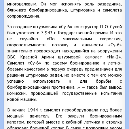
многоцелевым. Он мог исполнять роль разведчика,
ближнего бомбардировщика, штурмовика и самолета
сопровождения.
За создание штурмовика «Су-6» конструктор П. О. Сухой
был удостоен в 7 943 г. Государственной премии. И это
не случайно. «По максимальным скоростям,
скороподъемности, потолку и дальности «Су-6»
значительно превосходит находящийся на вооружении
ВВС Красной Армии штурмовой самолет «Ил-2».
Самолет «Су-6» по своему бронированию и летно-
боевым качествам в первую очередь предназначен для
решения штурмовых задач, но вместе с тем его можно
успешно использовать и для борьбы с
бомбардировщиками противника…» — таков был вывод
комиссии, проводившей государственные испытания
новой машины.
В начале 1944 г. самолет переоборудовали под более
мощный двигатель. Его закрыли бронированным
капотом, который вместе с кабиной летчика и стрелка
образовал броневой корпус. В связи с возросшим весом