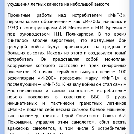
ухудшения летных качеств на небольшой высоте.
Проектные работы над истребителем «МиГ-3»,
первоначально обозначенным как «И-200», начались в
1939 г. конструкторами А.И. Микояном и М.И. Гуревичем
под руководством Н.Н. Поликарпова. В то время
считалось вполне вероятным, что воздушные бои
грядущей войны будут происходить на средних и
больших высотах. Исходя из этого и создавался новый
истребитель. Он представлял собой моноплан,
вооружение которого состояло из трех синхронных
пулеметов. В начале серийного выпуска первым 100
экземплярам «И-200» присвоили марку «МиГ-1», а
последующим — «МиГ-3». К началу войны он стал самым
многочисленным и самым скоростным истребителем
нового поколения в советских ВВС. В руках
инициативных и тактически грамотных летчиков
«МиГ-3» показал себя весьма сильной боевой машиной,
так, например, трижды Герой Советского Союза А.И.
Покрышкин, управляя этим самолетом, сбил десять
вражеских самолетов, в том числе 5 истребителей