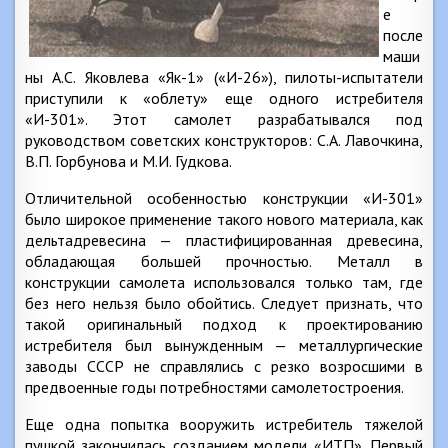
е
после
маши
ны А.С. Яковлева «Як-1» («И-26»), пилоты-испытатели
приступили к «облету» еще одного истребителя
«И-301». Этот самолет разрабатывался под
руководством советских конструкторов: С.А. Лавочкина,
В.П. Горбунова и М.И. Гудкова.
Отличительной особенностью конструкции «И-301»
было широкое применение такого нового материала, как
дельтадревесина — пластифицированная древесина,
обладающая большей прочностью. Металл в
конструкции самолета использовался только там, где
без него нельзя было обойтись. Следует признать, что
такой оригинальный подход к проектированию
истребителя был вынужденным — металлургические
заводы СССР не справлялись с резко возросшими в
предвоенные годы потребностями самолетостроения.
Еще одна попытка вооружить истребитель тяжелой
пушкой закончилась созданием модели «ИТП». Первый