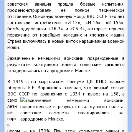
советская авиация прошла боевые испытания,
продемонстрировали ее полное техническое
отставание. Основную военную мощь ВВС СССР тех лет
составляли истребители «И-15», «И-16», «И-153»,
бомбардировщики «ТБ-3» и «СБ-4», которые терпели
поражение от новейших немецких и японских машин.
Страна включилась в новый виток наращивания военной
мощи.
Захваченные немецкими войсками поврежденные в
результате воздушного налета советские самолеты
складировались на аэродроме в Минске.
В 1939 г. на мартовском Пленуме ЦК КПСС нарком
обороны К.Е. Ворошилов отмечал, что личный состав
ВВС СССР по
сравнению с 1934 г. вырос на 138, а
само
летн
ый
парк
в
целом — на 130%. При этом количество машин в