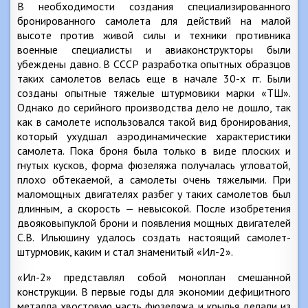
В необходимости создания специализированного
бронированного самолета для действий на малой
высоте против живой силы и техники противника
военные специалисты и авиаконструкторы были
убеждены давно. В СССР разработка опытных образцов
таких самолетов велась еще в начале 30-х гг. Были
созданы опытные тяжелые штурмовики марки «ТШ».
Однако до серийного производства дело не дошло, так
как в самолете использовался такой вид бронирования,
который ухудшал аэродинамические характеристики
самолета. Пока броня была только в виде плоских и
гнутых кусков, форма фюзеляжа получалась угловатой,
плохо обтекаемой, а самолеты очень тяжелыми. При
маломощных двигателях разбег у таких самолетов был
длинным, а скорость — невысокой. После изобретения
двояковыпуклой брони и появления мощных двигателей
С.В. Ильюшину удалось создать настоящий самолет-
штурмовик, каким и стал знаменитый «Ил-2».
«Ил-2» представлял собой моноплан смешанной
конструкции. В первые годы для экономии дефицитного
металла хвостовую часть фюзеляжа и крылья делали из