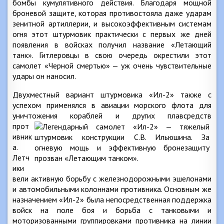
бомбы кумулятивного действия. Благодаря мощной
броневой защите, которая противостояла даже ударам
зенитной артиллерии, и высокоэффективным системам
огня этот штурмовик практически с первых же дней
появления в войсках получил название «Летающий
танк». Гитлеровцы в свою очередь окрестили этот
самолет «Черной смертью» — уж очень чувствительные
удары он наносил.
Двухместный вариант штурмовика «Ил-2» также с
успехом применялся в авиации морского флота для
уничтожения
кораблей и других плавсредств
прот
ивник
а.
Летч
ики
вели активную борьбу с железнодорожными эшелонами
и автомобильными колоннами противника. Основным же
назначением «Ил-2» была непосредственная поддержка
войск на поле боя и борьба с танковыми и
моторизованными группировками противника на линии