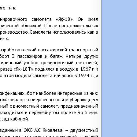
го типа.
нировочного самолета «Як-18». Он имел
лической обшивкой. После продолжительных
производство. Самолеты использовались как в
ных.
разработан легкий пассажирский транспортный
борт 3 пассажиров и багаж. Четыре других
твованный учебно-тренировочный, почтовый,
разец «Як-18T» поднялся в воздух в 1967 г. и
 этой модели самолета началось в 1974 г., и
ификациях, бот наиболее интересные из них:
спользовалось совершенно новое убирающееся
анный одноместный самолет, предназначенный
 находиться в перевернутом полете до 5 мин.
азад кабиной.
зданный в ОКБ А.С. Яковлева, — двухместный
ался тем, что имел не поршневой, а легкий