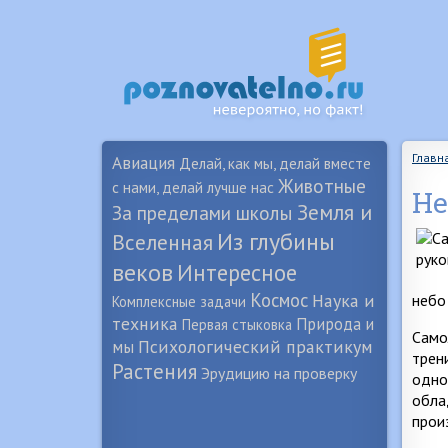
Главн
Авиация
Делай, как мы, делай вместе
Животные
с нами, делай лучше нас
Не
Земля и
За пределами школы
Из глубины
Вселенная
веков
Интересное
Космос
Наука и
небо
Комплексные задачи
техника
Природа и
Первая стыковка
Само
Психологический практикум
мы
трен
Растения
Эрудицию на проверку
одно
обла
прои