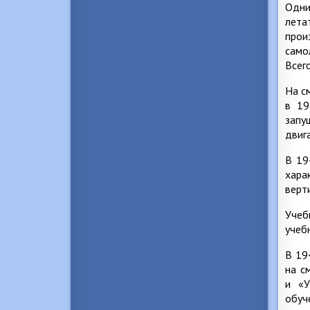
Одни
лета
прои
само
Всег
На с
в 19
запу
двиг
В 19
хара
верт
Учеб
учеб
В 19
на с
и «У
обу