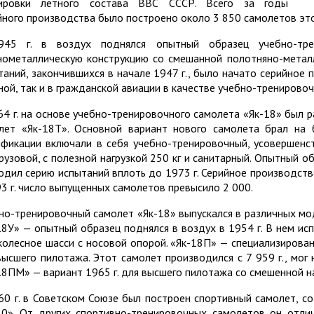
ировки летного состава ВВС СССР. Всего за годы
йного производства было построено около 3 850 самолетов это
45 г. в воздух поднялся опытный образец учебно-тре
нометаллическую конструкцию со смешанной полотняно-метал
таний, закончившихся в начале 1947 г., было начато серийное 
ной, так и в гражданской авиации в качестве учебно-тренировоч
64 г. на основе учебно-тренировочного самолета «Як-18» был 
лет «Як-18Т». Основной вариант нового самолета брал на 
фикации включали в себя учебно-тренировочный, усовершенс
грузовой, с полезной нагрузкой 250 кг и санитарный. Опытный об
одил серию испытаний вплоть до 1973 г. Серийное производство
93 г. число выпущенных самолетов превысило 2 000.
но-тренировочный самолет «Як-18» выпускался в различных мод
18У» — опытный образец поднялся в воздух в 1954 г. В нем и
колесное шасси с носовой опорой. «Як-18П» — специализиров
высшего пилотажа. Этот самолет производился с 7 959 г., мог
18ПМ» — вариант 1965 г. для высшего пилотажа со смешенной н
60 г. в Советском Союзе был построен спортивный самолет, со
30». От других спортивно-тренировочных самолетов он отлич