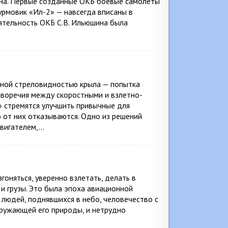
ина. Первые созданные ОКБ боевые самолеты
рмовик «Ил-2» — навсегда вписаны в
ятельность ОКБ С.В. Ильюшина была
нной стреловидностью крыла — попытка
иворечия между скоростными и взлетно-
 стремятся улучшить привычные для
ю от них отказываются. Одно из решений
двигателем,…
гоняться, уверенно взлетать, делать в
и грузы. Это была эпоха авиационной
 людей, поднявшихся в небо, человечество с
кружающей его природы, и нетрудно