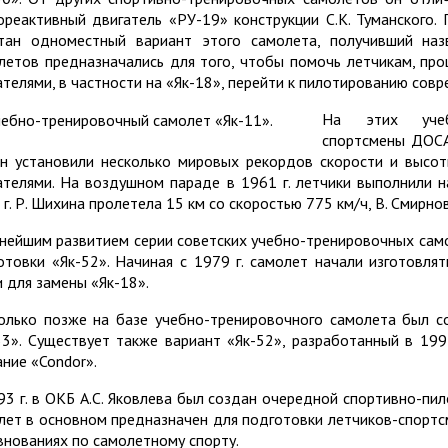
ореактивный двигатель «РУ-19» конструкции С.К. Туманского.
тан одноместный вариант этого самолета, получивший наз
летов предназначались для того, чтобы помочь летчикам, п
ателями, в частности на «Як-18», перейти к пилотированию сов
На этих учебн
спортсмены ДОСАА
н установили несколько мировых рекордов скорости и высот
ателями. На воздушном параде в 1961 г. летчики выполнили н
 г. Р. Шихина пролетела 15 км со скоростью 775 км/ч, В. Смирно
нейшим развитием серии советских учебно-тренировочных сам
отовки «Як-52». Начиная с 1979 г. самолет начали изготовля
и для замены «Як-18».
олько позже на базе учебно-тренировочного самолета был с
53». Существует также вариант «Як-52», разработанный в 1991
ание «Condor».
93 г. в ОКБ А.С. Яковлева был создан очередной спортивно-пи
лет в основном предназначен для подготовки летчиков-спортсм
внованиях по самолетному спорту.