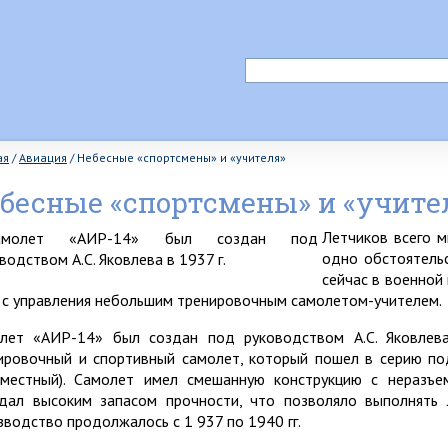
ая
/
Авиация
/
Небесные «спортсмены» и «учителя»
бесные «спортсмены» и «учите
Летчиков всего 
одно обстоятельс
сейчас в военной 
 с управления небольшим тренировочным самолетом-учителем.
лет «АИР-14» был создан под руководством А.С. Яковлев
ировочный и спортивный самолет, который пошел в серию по
местный). Самолет имел смешанную конструкцию с неразъ
дал высоким запасом прочности, что позволяло выполнять
зводство продолжалось с 1 937 по 1940 гг.