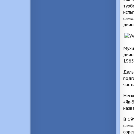
турб
испы
само
двиг
Мухи
двиг
1965
Даль
подг
част
Неск
«Як-
назв
В 19
само
соре