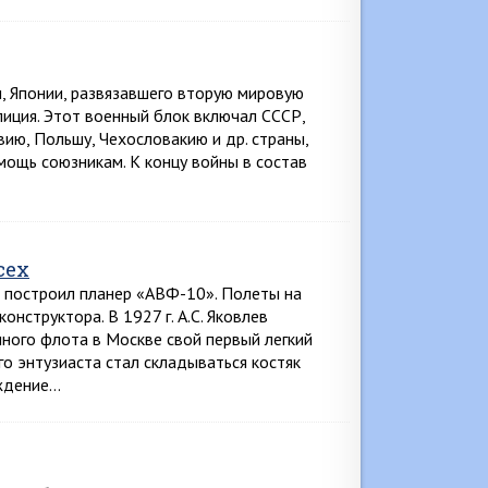
и, Японии, развязавшего вторую мировую
лиция. Этот военный блок включал СССР,
ию, Польшу, Чехословакию и др. страны,
ощь союзникам. К концу войны в состав
сех
и построил планер «АВФ-10». Полеты на
нструктора. В 1927 г. А.С. Яковлев
ного флота в Москве свой первый легкий
о энтузиаста стал складываться костяк
ождение…