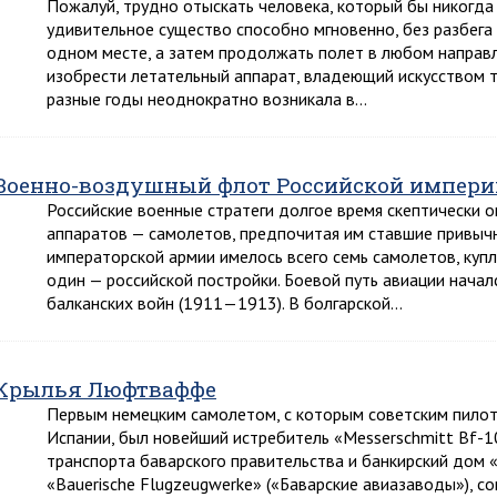
Пожалуй, трудно отыскать человека, который бы никогда
удивительное существо способно мгновенно, без разбега 
одном месте, а затем продолжать полет в любом направл
изобрести летательный аппарат, владеющий искусством т
разные годы неоднократно возникала в…
Военно-воздушный флот Российской импери
Российские военные стратеги долгое время скептически 
аппаратов — самолетов, предпочитая им ставшие привычны
императорской армии имелось всего семь самолетов, купле
один — российской постройки. Боевой путь авиации начал
балканских войн (1911—1913). В болгарской…
Крылья Люфтваффе
Первым немецким самолетом, с которым советским пилот
Испании, был новейший истребитель «Messerschmitt Bf-10
транспорта баварского правительства и банкирский дом «
«Bauerische Flugzeugwerke» («Баварские авиазаводы»), 