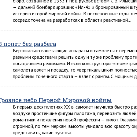
бюро, созданное в 1933 г. под руководством С.В. Ильюш
— дальний бомбардировщик «Ил-4» и бронированный шту
историю второй мировой войны. В послевоенные годы де
сосредоточена на разработках в области реактивной…
В полет без разбега
Вертикально взлетающие аппараты и самолеты с переме
разными средствами решить одну и ту же проблему прот
посадочными режимами. И если конструкторы-«геометры»
самолета взлет и посадку, то «вертикалыцики» полность
проблемы точечного старта — взлет с рампы. С мощным 
Грозное небо Первой Мировой войны
В первых десятилетиях XX в. самолет научился быстро раз
воздухе простейшие фигуры пилотажа, перевозить людей 
романтики и появления новой профессии — пилот. Глазами
огромной, по тем меркам, высоты увидало всю красоту о
представить, какие чувства…