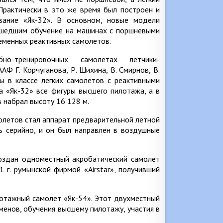
 Практически в это же время был построен и
вание «Як-32». В основном, новые модели
рошедшим обучение на машинах с поршневыми
ременных реактивных самолетов.
о-тренировочных самолетах летчики-
Ф Г. Корчуганова, Р. Шихина, В. Смирнов, В.
ы в классе легких самолетов с реактивными
а «Як-32» все фигуры высшего пилотажа, а в
в набрал высоту 16 128 м.
олетов стал аппарат предварительной летной
ть серийно, и он был направлен в воздушные
оздан одноместный акробатический самолет
 г. румынской фирмой «Airstar», получивший
лотажный самолет «Як-54». Этот двухместный
енов, обучения высшему пилотажу, участия в