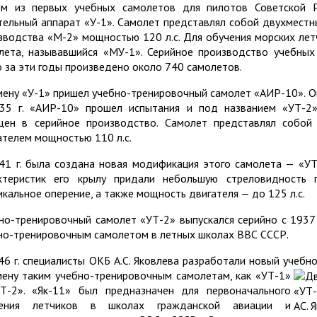
м из первых учебных самолетов для пилотов Советской Р
тельный аппарат «У-1». Самолет представлял собой двухмест
зводства «М-2» мощностью 120 л.с. Для обучения морских лет
лета, называвшийся «МУ-1». Серийное производство учебных
о за эти годы произведено около 740 самолетов.
мену «У-1» пришел учебно-тренировочный самолет «АИР-10». Он
35 г. «АИР-10» прошел испытания и под названием «УТ-2»
щен в серийное производство. Самолет представлял собой
ателем мощностью 110 л.с.
41 г. была создана новая модификация этого самолета — «У
ктеристик его крылу придали небольшую стреловидность 
икальное оперение, а также мощность двигателя — до 125 л.с.
но-тренировочный самолет «УТ-2» выпускался серийно с 1937 п
но-тренировочным самолетом в летных школах ВВС СССР.
46 г. специалисты ОКБ А.С. Яковлева разработали новый учебн
мену
таким учебно-тренировочным самолетам, как «УТ-1»
Т-2». «Як-11» был предназначен для первоначального
чения летчиков в школах гражданской авиации и