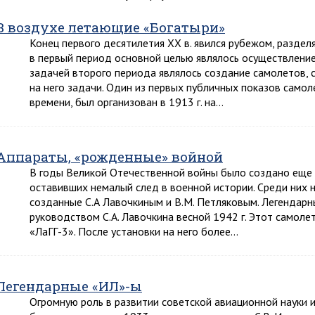
В воздухе летающие «Богатыри»
Конец первого десятилетия XX в. явился рубежом, раздел
в первый период основной целью являлось осуществление
задачей второго периода являлось создание самолетов,
на него задачи. Один из первых публичных показов само
времени, был организован в 1913 г. на…
Аппараты, «рожденные» войной
В годы Великой Отечественной войны было создано еще 
оставивших немалый след в военной истории. Среди них 
созданные С.А Лавочкиным и В.М. Петляковым. Легендарн
руководством С.А. Лавочкина весной 1942 г. Этот самол
«ЛаГГ-3». После установки на него более…
Легендарные «ИЛ»-ы
Огромную роль в развитии советской авиационной науки 