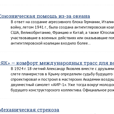
Союзническая помощь из-за океана
В ответ на создание агрессивного блока Германии, Итали
войну, летом 1941 г., была создана антигитлеровская коа
США, Великобританию, Францию и Китай, а также Югослав
участвовавшие в военных действиях или оказывавшие пом
антигитлеровской коалиции входило более…
«ЯК» — комфорт международных трасс для в
В 1924 г. 18-летний Александр Яковлев вместе с друзьям
слете планеристов в Крыму определили судьбу будущего ко
спроектировал и построил в мастерских Академии воздуш
двухместный самолет «АИР-1». Уже тогда вокруг молодог
будущего конструкторского коллектива. Официальное р
Механическая стрекоза