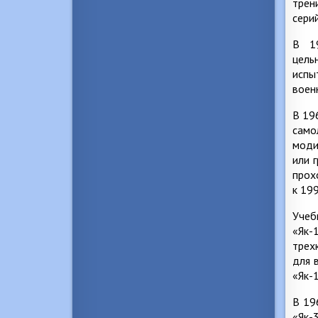
трен
сери
В 19
цель
испы
воен
В 19
само
моди
или 
прох
к 19
Учеб
«Як-
трех
для 
«Як-
В 19
«Як-