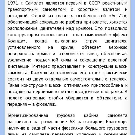
1971 г. Самолет является первым в СССР реактивным
транспортным самолетом с коротким взлетом и
посадкой. Одной из главных особенностей «Ан-72»,
обеспечившей сокращение разбега при взлете, является
расположение двигателей над крылом. Это позволило
конструкторам использовать так называемый «эффект
Коанда», когда выхлопная струя двигателя,
установленного на крыле, обтекает верхнюю
поверхность крыла и отклоняется вниз, обеспечивая
увеличение подъемной силы и сокращение взлетной
дистанции. Интерес представляет и конструкция шасси
самолета. Каждая из основных его стоек фактически
состоит из двух отдельных самостоятельных тележек.
Такая конструкция шасси оптимально приспособлена к
посадке на неровные взлетно-посадочные площадки. В
полете основные стойки убираются в обтекатели, а
передняя — в фюзеляж.
Герметизированная грузовая кабина самолета
рассчитана на размещение 68 пассажиров. Благодаря
наличию в задней части фюзеляжа большого грузового
люка, на самолете перевозят колесную и гусеничную