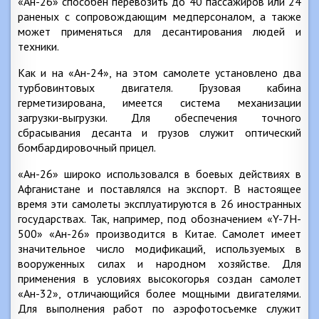
«Ан-26» способен перевозить до 40 пассажиров или 24
раненых с сопровождающим медперсоналом, а также
может применяться для десантирования людей и
техники.
Как и на «Ан-24», на этом самолете установлено два
турбовинтовых двигателя. Грузовая кабина
герметизирована, имеется система механизации
загрузки-выгрузки. Для обеспечения точного
сбрасывания десанта и грузов служит оптический
бомбардировочный прицел.
«Ан-26» широко использовался в боевых действиях в
Афганистане и поставлялся на экспорт. В настоящее
время эти самолеты эксплуатируются в 26 иностранных
государствах. Так, например, под обозначением «Y-7H-
500» «Ан-26» производится в Китае. Самолет имеет
значительное число модификаций, используемых в
вооруженных силах и народном хозяйстве. Для
применения в условиях высокогорья создан самолет
«Ан-32», отличающийся более мощными двигателями.
Для выполнения работ по аэрофотосъемке служит