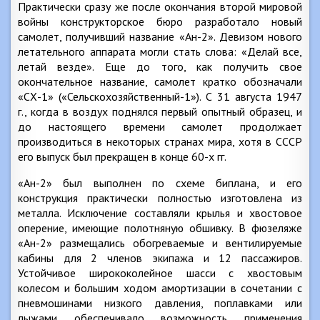
Практически сразу же после окончания второй мировой
войны конструкторское бюро разработало новый
самолет, получивший название «Ан-2». Девизом нового
летательного аппарата могли стать слова: «Делай все,
летай везде». Еще до того, как получить свое
окончательное название, самолет кратко обозначали
«СХ-1» («Сельскохозяйственный-1»). С 31 августа 1947
г., когда в воздух поднялся первый опытный образец, и
до настоящего времени самолет продолжает
производиться в некоторых странах мира, хотя в СССР
его выпуск был прекращен в конце 60-х гг.
«Ан-2» был выполнен по схеме биплана, и его
конструкция практически полностью изготовлена из
металла. Исключение составляли крылья и хвостовое
оперение, имеющие полотняную обшивку. В фюзеляже
«Ан-2» размещались обогреваемые и вентилируемые
кабины для 2 членов экипажа и 12 пассажиров.
Устойчивое ширококолейное шасси с хвостовым
колесом и большим ходом амортизации в сочетании с
пневмошинами низкого давления, поплавками или
лыжами обеспечивало возможность применения