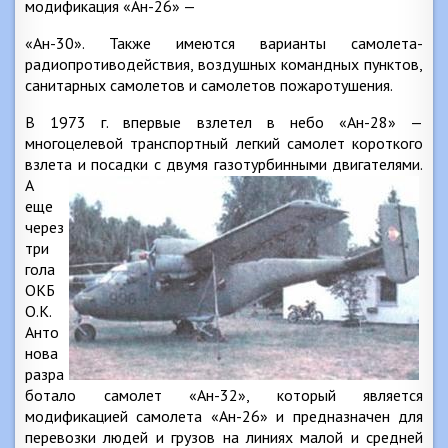
модификация «Ан-26» —
«Ан-30». Также имеются варианты самолета-
радиопротиводействия, воздушных командных пунктов,
санитарных самолетов и самолетов пожаротушения.
В 1973 г. впервые взлетел в небо «Ан-28» —
многоцелевой транспортный легкий самолет короткого
взлета и посадки с двумя
газотурбинными двигателями.
А
еще
через
три
гола
ОКБ
O.K.
Анто
нова
разра
ботало самолет «Ан-32», который является
модификацией самолета «Ан-26» и предназначен для
перевозки людей и грузов на линиях малой и средней