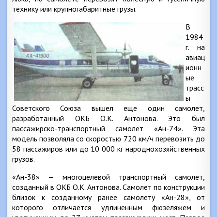
технику или крупногабаритные грузы.
В
1984
г. на
авиац
ионн
ые
трасс
ы
Советского Союза вышел еще один самолет,
разработанный ОКБ O.K. Антонова. Это был
пассажирско-транспортный самолет «Ан-74». Эта
модель позволяла со скоростью 720 км/ч перевозить до
58 пассажиров или до 10 000 кг народнохозяйственных
грузов.
«Ан-38» — многоцелевой транспортный самолет,
созданный в ОКБ O.K. Антонова. Самолет по конструкции
близок к созданному ранее самолету «Ан-28», от
которого отличается удлиненным фюзеляжем и