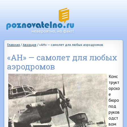
Главная
/
Авиация
/
«АН» — самолет для любых аэродромов
«АН» — самолет для любых
аэродромов
Конс
трукт
орско
е
бюро
под
руков
одст
вом