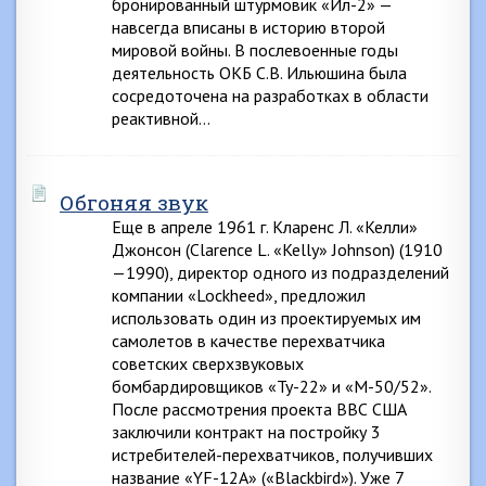
бронированный штурмовик «Ил-2» —
навсегда вписаны в историю второй
мировой войны. В послевоенные годы
деятельность ОКБ С.В. Ильюшина была
сосредоточена на разработках в области
реактивной…
Обгоняя звук
Еще в апреле 1961 г. Кларенс Л. «Келли»
Джонсон (Clarence L. «Kelly» Johnson) (1910
—1990), директор одного из подразделений
компании «Lockheed», предложил
использовать один из проектируемых им
самолетов в качестве перехватчика
советских сверхзвуковых
бомбардировщиков «Ту-22» и «М-50/52».
После рассмотрения проекта ВВС США
заключили контракт на постройку 3
истребителей-перехватчиков, получивших
название «YF-12A» («Blackbird»). Уже 7