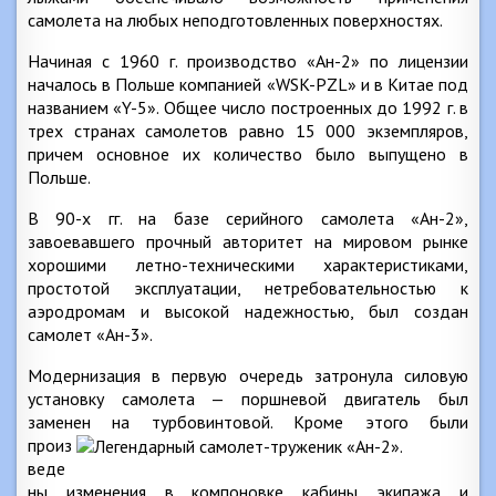
самолета на любых неподготовленных поверхностях.
Начиная с 1960 г. производство «Ан-2» по лицензии
началось в Польше компанией «WSK-PZL» и в Китае под
названием «Y-5». Общее число построенных до 1992 г. в
трех странах самолетов равно 15 000 экземпляров,
причем основное их количество было выпущено в
Польше.
В 90-х гг. на базе серийного самолета «Ан-2»,
завоевавшего прочный авторитет на мировом рынке
хорошими летно-техническими характеристиками,
простотой эксплуатации, нетребовательностью к
аэродромам и высокой надежностью, был создан
самолет «Ан-3».
Модернизация в первую очередь затронула силовую
установку самолета — поршневой двигатель был
заменен на
турбовинтовой. Кроме этого были
произ
веде
ны изменения в компоновке кабины экипажа и