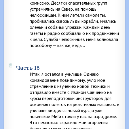
комиссию. Десятки спасательных групп
устремились на Север, на помощь
челюскинцам. К ним летели самолеты,
пробивались сквозь льды корабли, мчались
оленьи и собачьи упряжки. Каждый день
газеты и радио сообщали о их продвижении
к цели. Судьба челюскинцев меня волновала
поособому — как же, ведь…
Часть 18
Итак, я остался в училище. Однако
командование повидимому, учло мое
стремление к изучению новой техники и
отправило вместе с Иваном Савченко на
курсы переподготовки инструкторов для
освоения полетов на реактивных машинах: в
училище вводился новый курс, и уже
новенькие МиГи стояли у нас на аэродроме.
Это немножко скрасило мои огорчения.
Через два месяца мы вернулись…