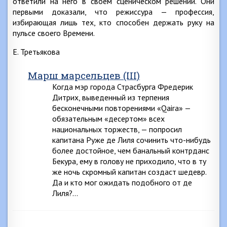
ответили на него в своем сценическом решении. Они
первыми доказали, что режиссура — профессия,
избирающая лишь тех, кто способен держать руку на
пульсе своего Времени.
Е. Третьякова
Марш марсельцев (III)
Когда мэр города Страсбурга Фредерик
Дитрих, выведенный из терпения
бесконечными повторениями «Qaira» —
обязательным «десертом» всех
национальных торжеств, — попросил
капитана Руже де Лиля сочинить что-нибудь
более достойное, чем банальный контрданс
Бекура, ему в голову не приходило, что в ту
же ночь скромный капитан создаст шедевр.
Да и кто мог ожидать подобного от де
Лиля?…