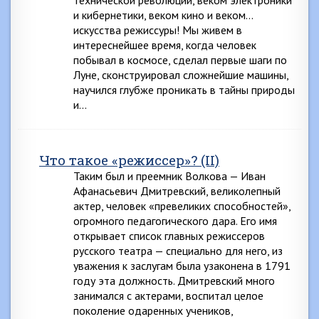
технической революции, веком электроники
и кибернетики, веком кино и веком…
искусства режиссуры! Мы живем в
интереснейшее время, когда человек
побывал в космосе, сделал первые шаги по
Луне, сконструировал сложнейшие машины,
научился глубже проникать в тайны природы
и…
Что такое «режиссер»? (II)
Таким был и преемник Волкова — Иван
Афанасьевич Дмитревский, великолепный
актер, человек «превеликих способностей»,
огромного педагогического дара. Его имя
открывает список главных режиссеров
русского театра — специально для него, из
уважения к заслугам была узаконена в 1791
году эта должность. Дмитревский много
занимался с актерами, воспитал целое
поколение одаренных учеников,