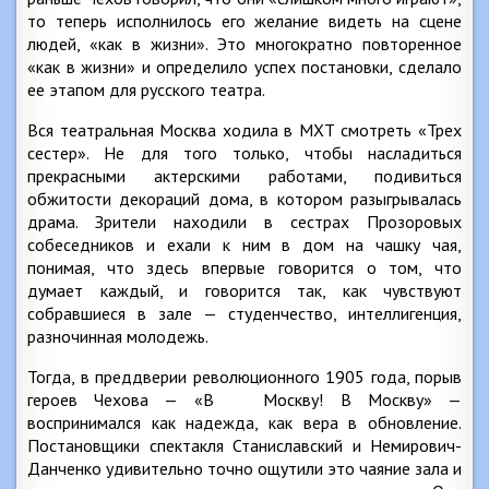
то теперь исполнилось его желание видеть на сцене
людей, «как в жизни». Это многократно повторенное
«как в жизни» и определило успех постановки, сделало
ее этапом для русского театра.
Вся театральная Москва ходила в МХТ смотреть «Трех
сестер». Не для того только, чтобы насладиться
прекрасными актерскими работами, подивиться
обжитости декораций дома, в котором разыгрывалась
драма. Зрители находили в сестрах Прозоровых
собеседников и ехали к ним в дом на чашку чая,
понимая, что здесь впервые говорится о том, что
думает каждый, и говорится так, как чувствуют
собравшиеся в зале — студенчество, интеллигенция,
разночинная молодежь.
Тогда, в преддверии революционного 1905 года, порыв
героев Чехова — «В Москву! В Москву» —
воспринимался как надежда, как вера в обновление.
Постановщики спектакля Станиславский и Немирович-
Данченко удивительно точно ощутили это чаяние зала и