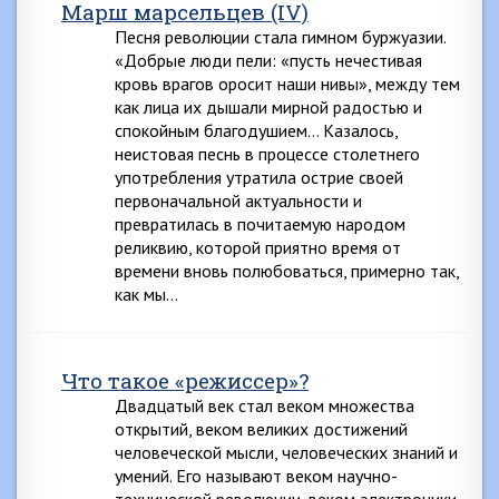
Марш марсельцев (IV)
Песня революции стала гимном буржуазии.
«Добрые люди пели: «пусть нечестивая
кровь врагов оросит наши нивы», между тем
как лица их дышали мирной радостью и
спокойным благодушием… Казалось,
неистовая песнь в процессе столетнего
употребления утратила острие своей
первоначальной актуальности и
превратилась в почитаемую народом
реликвию, которой приятно время от
времени вновь полюбоваться, примерно так,
как мы…
Что такое «режиссер»?
Двадцатый век стал веком множества
открытий, веком великих достижений
человеческой мысли, человеческих знаний и
умений. Его называют веком научно-