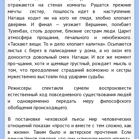
отражаются на стенах комнаты. Рушатся прежние
мечты сестер, пошлость идет в наступление.
Наташа ходит ни на кого не глядя, злобно хлопает
дверями. И финал — уезжает Вершинин, погибает
Тузенбах, столь дорогие, близкие сестрам люди. Царит
атмосфера прощания, печального и неизбежного.
«Таскают вещи. То и дело хлопает калитка». Осыпаются
листья с берез в палисаднике у дома, а из окон его
доносится довольный смех Наташи. И все же момент
про¬щания, хотя и щемяще грустный, рождает мысль о
том, что преодоление страданий возможно и сестры
мужественно выстояли под ударами судьбы.
Режиссеры спектакля сумели воспроизвести
естественный ход повседневного существования людей
и одновременно передать меру философского
обобщения происходящего.
В постановке чеховской пьесы мир человеческих
отношений показан «просто и вместе с тем сложно, как
в жизни». Таким было и актерское прочтение. Если
раньше Чехов говорил, что они «слишком много играют»,