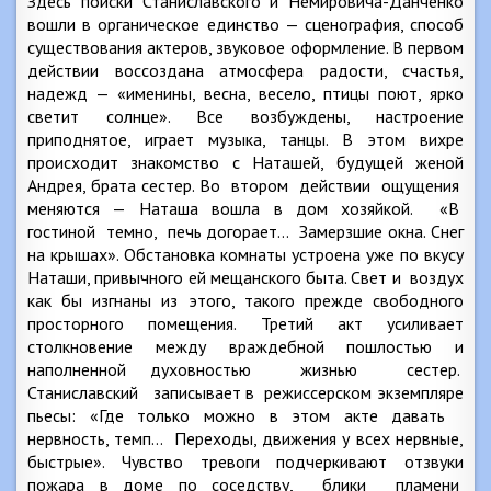
Здесь поиски Станиславского и Немировича-Данченко
вошли в органическое единство — сценография, способ
существования актеров, звуковое оформление. В первом
действии воссоздана атмосфера радости, счастья,
надежд — «именины, весна, весело, птицы поют, ярко
светит солнце». Все возбуждены, настроение
приподнятое, играет музыка, танцы. В этом вихре
происходит знакомство с Наташей, будущей женой
Андрея, брата сестер. Во втором действии ощущения
меняются — Наташа вошла в дом хозяйкой. «В
гостиной темно, печь догорает… Замерзшие окна. Снег
на крышах». Обстановка комнаты устроена уже по вкусу
Наташи, привычного ей мещанского быта. Свет и воздух
как бы изгнаны из этого, такого прежде свободного
просторного помещения. Третий акт усиливает
столкновение между враждебной пошлостью и
наполненной духовностью жизнью сестер.
Станиславский записывает в режиссерском экземпляре
пьесы: «Где только можно в этом акте давать
нервность, темп… Переходы, движения у всех нервные,
быстрые». Чувство тревоги подчеркивают отзвуки
пожара в доме по соседству, блики пламени