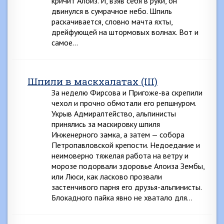
кричит Алоиз. И, взяв себя в руки, он
двинулся в сумрачное небо. Шпиль
раскачивается, словно мачта яхты,
дрейфующей на штормовых волнах. Вот и
самое…
Шпили в маскхалатах (III)
За неделю Фирсова и Пригоже-ва скрепили
чехол и прочно обмотали его репшнуром.
Укрыв Адмиралтейство, альпинисты
принялись за маскировку шпиля
Инженерного замка, а затем — собора
Петропавловской крепости. Недоедание и
неимоверно тяжелая работа на ветру и
морозе подорвали здоровье Алоиза Зембы,
или Люси, как ласково прозвали
застенчивого парня его друзья-альпинисты.
Блокадного пайка явно не хватало для…