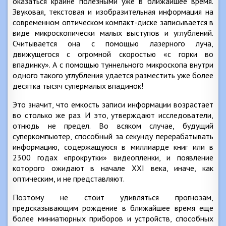
оказаться крайне полезными уже в ближайшее время.
Звуковая, текстовая и изобразительная информация на
современном оптическом компакт-диске записывается в
виде микроскопически малых выступов и углублений.
Считывается она с помощью лазерного луча,
движущегося с огромной скоростью «с горки во
впадинку». А с помощью туннельного микроскопа внутри
одного такого углубления удается разместить уже более
десятка тысяч супермалых впадинок!
Это значит, что емкость записи информации возрастает
во столько же раз. И это, утверждают исследователи,
отнюдь не предел. Во всяком случае, будущий
суперкомпьютер, способный за секунду перерабатывать
информацию, содержащуюся в миллиарде книг или в
2300 годах «прокрутки» видеопленки, и появление
которого ожидают в начале XXI века, иначе, как
оптическим, и не представляют.
Поэтому не стоит удивляться прогнозам,
предсказывающим рождение в ближайшее время еще
более миниатюрных приборов и устройств, способных