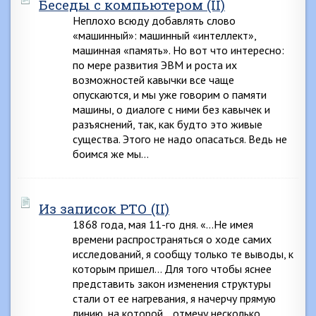
Беседы с компьютером (II)
Неплохо всюду добавлять слово
«машинный»: машинный «интеллект»,
машинная «память». Но вот что интересно:
по мере развития ЭВМ и роста их
возможностей кавычки все чаще
опускаются, и мы уже говорим о памяти
машины, о диалоге с ними без кавычек и
разъяснений, так, как будто это живые
существа. Этого не надо опасаться. Ведь не
боимся же мы…
Из записок РТО (II)
1868 года, мая 11-го дня. «…Не имея
времени распространяться о ходе самих
исследований, я сообщу только те выводы, к
которым пришел… Для того чтобы яснее
представить закон изменения структуры
стали от ее нагревания, я начерчу прямую
линию, на которой… отмечу несколько