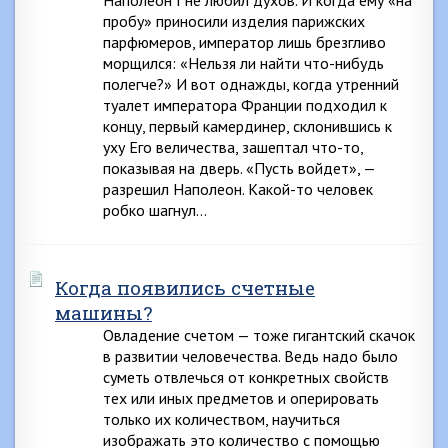
Наполеон I не любил духов. И когда ему «на
пробу» приносили изделия парижских
парфюмеров, император лишь брезгливо
морщился: «Нельзя ли найти что-нибудь
полегче?» И вот однажды, когда утренний
туалет императора Франции подходил к
концу, первый камердинер, склонившись к
уху Его величества, зашептал что-то,
показывая на дверь. «Пусть войдет», —
разрешил Наполеон. Какой-то человек
робко шагнул…
Когда появились счетные
машины?
Овладение счетом — тоже гигантский скачок
в развитии человечества. Ведь надо было
суметь отвлечься от конкретных свойств
тех или иных предметов и оперировать
только их количеством, научиться
изображать это количество с помощью