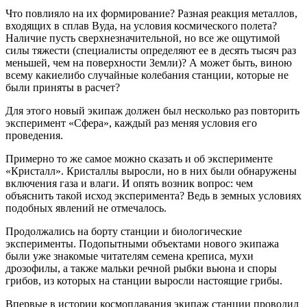
Что повлияло на их формирование? Разная реакция металлов,
входящих в сплав Вуда, на условия космического полета?
Наличие пусть сверхнезначительной, но все же ощутимой
силы тяжести (специалисты определяют ее в десять тысяч раз
меньшей, чем на поверхности Земли)? А может быть, виною
всему какиелибо случайные колебания станции, которые не
были приняты в расчет?
Для этого новый экипаж должен был несколько раз повторить
эксперимент «Сфера», каждый раз меняя условия его
проведения.
Примерно то же самое можно сказать и об эксперименте
«Кристалл». Кристаллы выросли, но в них были обнаружены
включения газа и влаги. И опять возник вопрос: чем
объяснить такой исход эксперимента? Ведь в земных условиях
подобных явлений не отмечалось.
Продолжались на борту станции и биологические
эксперименты. Подопытными объектами нового экипажа
были уже знакомые читателям семена креписа, мухи
дрозофилы, а также мальки речной рыбки вьюна и споры
грибов, из которых на станции выросли настоящие грибы.
Впервые в истории космоплавания экипаж станции проводил