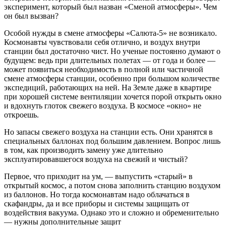
эксперимент, который был назван «Сменой атмосферы». Чем
он был вызван?
Особой нужды в смене атмосферы «Салюта-5» не возникало.
Космонавты чувствовали себя отлично, и воздух внутри
станции был достаточно чист. Но ученые постоянно думают о
будущем: ведь при длительных полетах — от года и более —
может появиться необходимость в полной или частичной
смене атмосферы станции, особенно при большом количестве
экспедиций, работающих на ней. На Земле даже в квартире
при хорошей системе вентиляции хочется порой открыть окно
и вдохнуть глоток свежего воздуха. В космосе «окно» не
откроешь.
Но запасы свежего воздуха на станции есть. Они хранятся в
специальных баллонах под большим давлением. Вопрос лишь
в том, как производить замену уже длительно
эксплуатировавшегося воздуха на свежий и чистый?
Первое, что приходит на ум, — выпустить «старый» в
открытый космос, а потом снова заполнить станцию воздухом
из баллонов. Но тогда космонавтам надо облачаться в
скафандры, да и все приборы и системы защищать от
воздействия вакуума. Однако это и сложно и обременительно
— нужны дополнительные защит