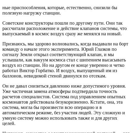
ные приспособления, которые, естественно, снизили бы
полезную нагрузку станции.
Советские конструкторы пошли по другому пути. Они так
рассчитали расположение и действие клапанов системы, что
выпускаемый в космос воздух сразу же менялся на новый.
Признаюсь, мы здорово волновались, когда выдавали на борт
команду о начале этого эксперимента. Юрий Глазков по
сигналу Земли открыл соответствующий клапан, и мы
услышали, как вакуум космоса стал с шипением высасывать
воздух из станции. Но на другом ее конце уверенно и четко
работал Виктор Горбатко. И воздух, выпущенный им из
баллонов, невидимой стеной двинулся по отсекам.
Он не давал снизиться давлению ниже допустимого уровня.
Уже частичная замена атмосферы подтвердила точность
расчетов специалистов. Система под управлением опытных
космонавтов действовала безукоризненно. Кстати, она, эта
система, могла бы произвести всю операцию и в
автоматическом режиме, без участия людей. Эту сложную и
умную систему можно использовать также и для других
целей.