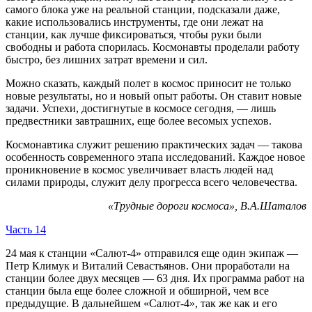
самого блока уже на реальной станции, подсказали даже,
какие использовались инструменты, где они лежат на
станции, как лучше фиксироваться, чтобы руки были
свободны и работа спорилась. Космонавты проделали работу
быстро, без лишних затрат времени и сил.
Можно сказать, каждый полет в космос приносит не только
новые результаты, но и новый опыт работы. Он ставит новые
задачи. Успехи, достигнутые в космосе сегодня, — лишь
предвестники завтрашних, еще более весомых успехов.
Космонавтика служит решению практических задач — такова
особенность современного этапа исследований. Каждое новое
проникновение в космос увеличивает власть людей над
силами природы, служит делу прогресса всего человечества.
«Трудные дороги космоса», В.А.Шаталов
Часть 14
24 мая к станции «Салют-4» отправился еще один экипаж —
Петр Климук и Виталий Севастьянов. Они проработали на
станции более двух месяцев — 63 дня. Их программа работ на
станции была еще более сложной и обширной, чем все
предыдущие. В дальнейшем «Салют-4», так же как и его