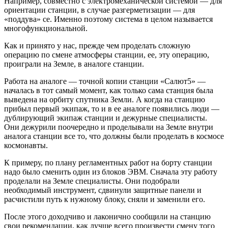
Например, совместно с электромеханической системой — для
ориентации станции, в случае разгерметизации — для
«поддува» се. Именно поэтому система в целом называется
многофункциональной.
Как и принято у нас, прежде чем проделать сложную
операцию по смене атмосферы станции, ее, эту операцию,
проиграли на Земле, в аналоге станции.
Работа на аналоге — точной копии станции «Салют5» —
началась в тот самый момент, как только сама станция была
выведена на орбиту спутника Земли. А когда на станцию
прибыл первый экипаж, то и в ее аналоге появились люди —
дублирующий экипаж станции и дежурные специалисты.
Они дежурили поочередно и проделывали на Земле внутри
аналога станции все то, что должны были проделать в космосе
космонавты.
К примеру, по плану регламентных работ на борту станции
надо было сменить один из блоков ЭВМ. Сначала эту работу
проделали на Земле специалисты. Они подобрали
необходимый инструмент, сдвинули защитные панели и
расчистили путь к нужному блоку, сняли и заменили его.
После этого доходчиво и лаконично сообщили на станцию
свои рекомендации, как лучше всего произвести смену того