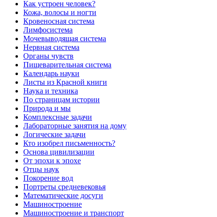
Как устроен человек?
Кожа, волосы и ногти
Кровеносная система
Лимфосистема
Мочевыводящая система
Нервная система
Органы чувств
Пищеварительная система
Календарь науки
Листы из Красной книги
Наука и техника
По страницам истории
Природа и мы
Комплексные задачи
Лабораторные занятия на дому
Логические задачи
Кто изобрел письменность?
Основа цивилизации
От эпохи к эпохе
Отцы наук
Покорение вод
Портреты средневековья
Математические досуги
Машиностроение
Машиностроение и транспорт