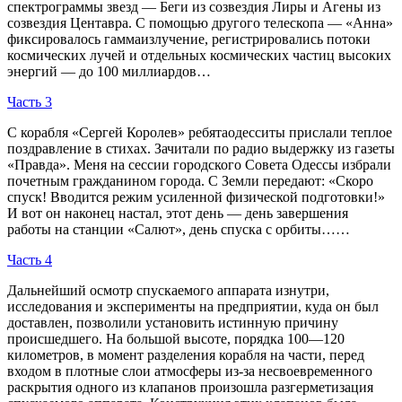
спектрограммы звезд — Беги из созвездия Лиры и Агены из
созвездия Центавра. С помощью другого телескопа — «Анна»
фиксировалось гаммаизлучение, регистрировались потоки
космических лучей и отдельных космических частиц высоких
энергий — до 100 миллиардов…
Часть 3
С корабля «Сергей Королев» ребятаодесситы прислали теплое
поздравление в стихах. Зачитали по радио выдержку из газеты
«Правда». Меня на сессии городского Совета Одессы избрали
почетным гражданином города. С Земли передают: «Скоро
спуск! Вводится режим усиленной физической подготовки!»
И вот он наконец настал, этот день — день завершения
работы на станции «Салют», день спуска с орбиты……
Часть 4
Дальнейший осмотр спускаемого аппарата изнутри,
исследования и эксперименты на предприятии, куда он был
доставлен, позволили установить истинную причину
происшедшего. На большой высоте, порядка 100—120
километров, в момент разделения корабля на части, перед
входом в плотные слои атмосферы из-за несвоевременного
раскрытия одного из клапанов произошла разгерметизация