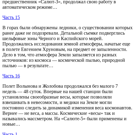
предшественник «Салют-3», продолжал свою работу в
автоматическом режиме…
Часть 15
В горах были обнаружены ледники, о существовании которых
ранее даже не подозревали. Детальной съемке подверглись
шельфовые зоны Черного и Каспийского морей.
Продолжались исследования земной атмосферы, начатые еще
в полете Евгением Хруновым, на предмет ее запыленности.
Дело в том, что атмосфера Земли запыляется из разных
источников: из космоса — космической пылью, природной
пылью — в результате…
Часть 16
Полет Волынова и Жолобова продолжался без малого 7
недель — 48 суток. Впервые на нашей станции были
установлены своеобразные весы, которые позволяли
взвешивать в невесомости, и медики на Земле могли
постоянно следить за динамикой изменения веса космонавтов.
Вернее — не веса, а массы. Космические «весы» так и
назывались массметром. На «Салюте-5» были применены и
новые…
Часть 1