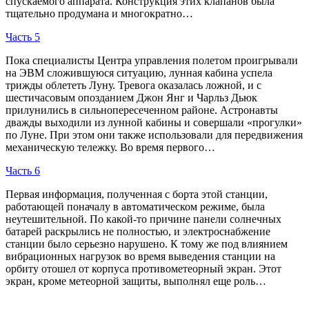
спускаемого аппарата. Конструкция этих клапанов была
тщательно продумана и многократно…
Часть 5
Пока специалисты Центра управления полетом проигрывали
на ЭВМ сложившуюся ситуацию, лунная кабина успела
трижды облететь Луну. Тревога оказалась ложной, и с
шестичасовым опозданием Джон Янг и Чарльз Дьюк
прилунились в сильнопересеченном районе. Астронавты
дважды выходили из лунной кабины и совершали «прогулки»
по Луне. При этом они также использовали для передвижения
механическую тележку. Во время первого…
Часть 6
Первая информация, полученная с борта этой станции,
работающей поначалу в автоматическом режиме, была
неутешительной. По какой-то причине панели солнечных
батарей раскрылись не полностью, и электроснабжение
станции было серьезно нарушено. К тому же под влиянием
вибрационных нагрузок во время выведения станции на
орбиту отошел от корпуса противометеорный экран. Этот
экран, кроме метеорной защиты, выполнял еще роль…