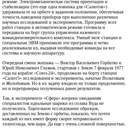
режиме. Электромеханическая система ориентации и
стабилизации (это еще одна новинка для «Салютов»)
удерживала ее на орбите в заданном положении, обеспечивая
точность наведения приборов при выполнении различных
научных исследований и экспериментов. Программу всех
работ станции в автоматическом режиме готовила и
передавала на борт группа управления наземного
командноизмерительного комплекса. Умный мозг станции и
специальная ЭВМ принимали эти программы и четко
реализовывали их, выдавая необходимые команды на все
системы и научную аппаратуру.
Очередная смена экипажа — Виктор Васильевич Горбатко и
Юрий Николаевич Глазков, стартовав с Земли 7 февраля 1977
года на корабле «Союз-24», продолжали на борту станции
«Салют5» исследования и эксперименты, начатые Вольтовым
и Жолобовым. Но в их задачу входило не только продолжение,
но и перепроверка полученных ранее результатов.
Так, в эксперименте «Сфера» вопреки ожиданиям
специалистов идеальные шарики из сплава Вуда не
получились. Тщательное исследование образцов,
доставленных на Землю с орбиты, показало, что почти
каждый из них имеет форму скорее неправильного
эллипсоида, чем шара. Да еще с очень сложной поверхностью.