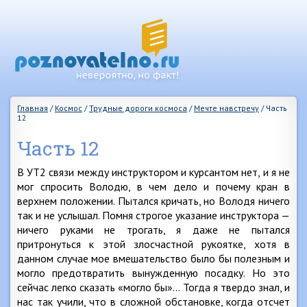
Главная
/
Космос
/
Трудные дороги космоса
/
Мечте навстречу
/
Часть
12
Часть 12
В УТ2 связи между инструктором и курсантом нет, и я не
мог спросить Володю, в чем дело и почему кран в
верхнем положении. Пытался кричать, но Володя ничего
так и не услышал. Помня строгое указание инструктора —
ничего руками не трогать, я даже не пытался
притронуться к этой злосчастной рукоятке, хотя в
данном случае мое вмешательство было бы полезным и
могло предотвратить вынужденную посадку. Но это
сейчас легко сказать «могло бы»… Тогда я твердо знал, и
нас так учили, что в сложной обстановке, когда отсчет