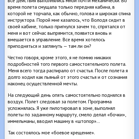
все действия выполнялись мной почти механически. Во
время полета смущала только передняя кабина, в
которой не торчала, как обычно, голова и широкая спина
инструктора. Порой мне казалось, что Володя сидит в
своей кабине, только пригнулся зачем то, спрятался от
меня и вот сейчас выпрямится, появится вновь и
вмешается в управление. Все время хотелось
приподняться и заглянуть — там ли он?
Честно говоря, кроме этого, я не помню никаких
подробностей того первого самостоятельного полета.
Меня всего тогда распирало от счастья. После полета я
долго ходил как пьяный от этого счастья и от сознания
наконец осуществленной мечты.
На следующий день опять самостоятельно поднялся в
воздух. Полет следовал за полетом. Программа
усложнялась. Я уже пилотировал в зоне, выполнял
полеты по заданному маршруту, смело делал «бочки»,
иммельманы, вводил машину в «штопор»…
Так состоялось мое «боевое крещение».