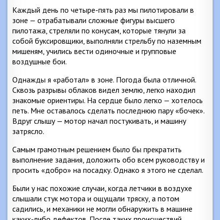
Каждый день по четыре-пять раз мы пилотировали в
зоне — отрабатывали сложные фигуры высшего
пилотажа, стреляли по конусам, которые тянули за
собой буксировщики, выполняли стрельбу по наземным
мишеням, учились вести одиночные и групповые
воздушные бои.
Однажды я «работал» в зоне. Погода была отличной.
Сквозь разрывы облаков видел землю, легко находил
знакомые ориентиры. На сердце было легко — хотелось
петь. Мне оставалось сделать последнюю пару «бочек».
Вдруг слышу — мотор начал постукивать, и машину
затрясло.
Самым грамотным решением было бы прекратить
выполнение задания, доложить обо всем руководству и
просить «добро» на посадку. Однако я этого не сделал.
Были у нас похожие случаи, когда летчики в воздухе
слышали стук мотора и ощущали тряску, а потом
садились, и механики не могли обнаружить в машине
каких-либо дефектов. После таких происшествий