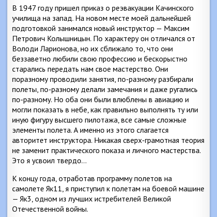
В 1947 году пришел приказ о реэвакуации Качинского
училища на запад. На новом месте моей дальнейшей
подготовкой занимался новый инструктор — Максим
Петрович Колышницын. По характеру он отличался от
Володи Ларионова, но их сближало то, что они
беззаветно любили свою профессию и бескорыстно
старались передать нам свое мастерство. Они
поразному проводили занятия, по-разному разбирали
полеты, по-разному делали замечания и даже ругались
по-разному. Но оба они были влюблены в авиацию и
могли показать в небе, как правильно выполнять ту или
иную фигуру высшего пилотажа, все самые сложные
элементы полета. А именно из этого слагается
авторитет инструктора. Никакая сверх-грамотная теория
не заменит практического показа и личного мастерства.
Это я усвоил твердо…
К концу года, отработав программу полетов на
самолете Як11, я приступил к полетам на боевой машине
— Як3, одном из лучших истребителей Великой
Отечественной войны.