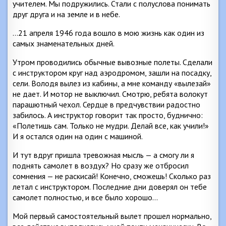
учителем. Мы подружились. Стали с полуслова понимать
друг друга и на земле и в небе.
…21 апреля 1946 года вошло в мою жизнь как один из
самых знаменательных дней.
Утром проводились обычные вывозные полеты. Сделали
с инструктором круг над аэродромом, зашли на посадку,
сели. Володя вылез из кабины, а мне команду «вылезай»
не дает. И мотор не выключил. Смотрю, ребята волокут
парашютный чехол. Сердце в предчувствии радостно
забилось. А инструктор говорит так просто, буднично:
«Полетишь сам. Только не мудри. Делай все, как учили!»
И я остался один на один с машиной.
И тут вдруг пришла тревожная мысль — а смогу ли я
поднять самолет в воздух? Но сразу же отбросил
сомнения — не раскисай! Конечно, сможешь! Сколько раз
летал с инструктором. Последние дни доверял он тебе
самолет полностью, и все было хорошо…
Мой первый самостоятельный вылет прошел нормально,