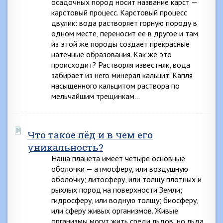
осадочных пород носит название карст —
карстовый процесс. Карстовый процесс
двулик: вода растворяет горную породу в
одном месте, переносит ее в другое и там
из этой же породы создает прекрасные
натечные образования. Как же это
происходит? Растворяя известняк, вода
забирает из него минерал кальцит. Капля
насыщенного кальцитом раствора по
мельчайшим трещинкам…
Что такое лёд и в чем его
уникальность?
Наша планета имеет четыре основные
оболочки — атмосферу, или воздушную
оболочку; литосферу, или толщу плотных и
рыхлых пород на поверхности Земли;
гидросферу, или водную толщу; биосферу,
или сферу живых организмов. Живые
организмы могут жить среди льдов, но льда