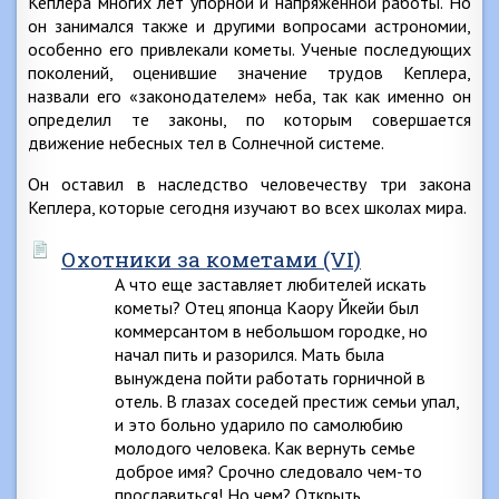
Кеплера многих лет упорной и напряженной работы. Но
он занимался также и другими вопросами астрономии,
особенно его привлекали кометы. Ученые последующих
поколений, оценившие значение трудов Кеплера,
назвали его «законодателем» неба, так как именно он
определил те законы, по которым совершается
движение небесных тел в Солнечной системе.
Он оставил в наследство человечеству три закона
Кеплера, которые сегодня изучают во всех школах мира.
Охотники за кометами (VI)
А что еще заставляет любителей искать
кометы? Отец японца Каору Йкейи был
коммерсантом в небольшом городке, но
начал пить и разорился. Мать была
вынуждена пойти работать горничной в
отель. В глазах соседей престиж семьи упал,
и это больно ударило по самолюбию
молодого человека. Как вернуть семье
доброе имя? Срочно следовало чем-то
прославиться! Но чем? Открыть…