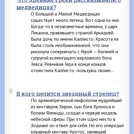
медведицах?
О Большой и Малой Медведицах
существует много легенд. Вот одна из них.
Когда-то в незапамятные времена, у царя
Ликаона, правившего страной Аркадией,
была дочь по имени Каллисто. Красота ее
была столь необыкновенной, что она
рискнула соперничать с Герой — богиней и
супругой всемогущего верховного бога
Зевса. Ревнивая Гера в конце концов
отомстила Каллисто: пользуясь своим…
В кого целится звездный стрелец?
По древнегреческой мифологии мудрейший
из кентавров Хирон, сын бога Хроноса и
богини Фемиды, создал и первую модель
небесной сферы. При этом одно место в
Зодиаке он отвел для себя. Но его опередил
коварный кентавр Кротос, занявший