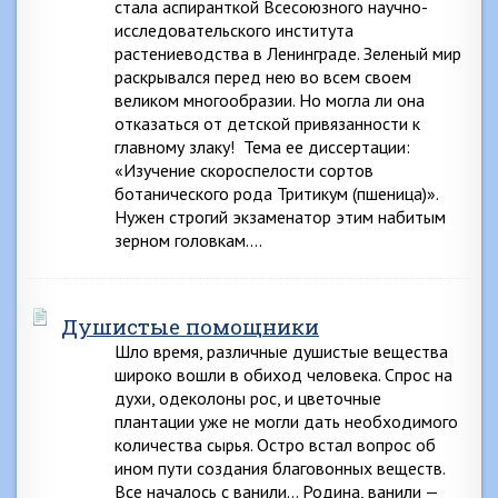
стала аспиранткой Всесоюзного научно-
исследовательского института
растениеводства в Ленинграде. Зеленый мир
раскрывался перед нею во всем своем
великом многообразии. Но могла ли она
отказаться от детской привязанности к
главному злаку! Тема ее диссертации:
«Изучение скороспелости сортов
ботанического рода Тритикум (пшеница)».
Нужен строгий экзаменатор этим набитым
зерном головкам….
Душистые помощники
Шло время, различные душистые вещества
широко вошли в обиход человека. Спрос на
духи, одеколоны рос, и цветочные
плантации уже не могли дать необходимого
количества сырья. Остро встал вопрос об
ином пути создания благовонных веществ.
Все началось с ванили… Родина, ванили —