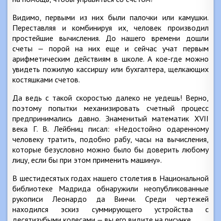
Видимо, первыми из них были палочки или камушки.
Переставляя и комбинируя их, человек производил
простейшие вычисления. До нашего времени дошли
счеты — порой на них еще и сейчас учат первым
арифметическим действиям в школе. А кое-где можно
увидеть пожилую кассиршу или бухгалтера, щелкающих
костяшками счетов.
Да ведь с такой скоростью далеко не уедешь! Верно,
поэтому попытки механизировать счетный процесс
предпринимались давно. Знаменитый математик XVII
века Г. В. Лейбниц писал: «Недостойно одаренному
человеку тратить, подобно рабу, часы на вычисления,
которые безусловно можно было бы доверить любому
лицу, если бы при этом применить машину».
В шестидесятых годах нашего столетия в Национальной
библиотеке Мадрида обнаружили неопубликованные
рукописи Леонардо да Винчи. Среди чертежей
находился эскиз суммирующего устройства с
десятизубыми колесами — вы его видите на рисунке.