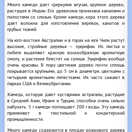
Много камеди дает среркулия жгучая, крупное дерево,
растущее в Индии. Его древесина пронизана каналами и
полостями со слизью. Кроме камеди, кора этого дерева
дает волокна для изготовления веревок, канатов и
грубых тканей.
На юго-востоке Австралии и в горах на юге Чили растут
высокие, стройные деревья — эукрифии. Их листья и
побеги выделяют красную воскообразную ароматную
смолу, и растения блестят на солнце. Эукрифии вообще
очень красивы. В пору цветения дерево почти сплошь
покрывается крупными, до 5 см в диаметре, цветками с
четырьмя ароматными лепестками. Их часто сажают в
парках США и Великобритании.
Камедь, которую дают кустарники астрагалы, растущие
в Средней Азии, Иране и Турции, способна очень сильно
набухать: 5 г камеди поглощают 200 г воды. Эту камедь
применяют в текстильной и кондитерской
промышленности.
Много камеди содержится в плодах рожкового дерева