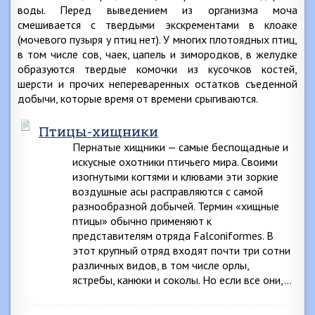
воды. Перед выведением из организма моча
смешивается с твердыми экскрементами в клоаке
(мочевого пузыря у птиц нет). У многих плотоядных птиц,
в том числе сов, чаек, цапель и зимородков, в желудке
образуются твердые комочки из кусочков костей,
шерсти и прочих непереваренных остатков съеденной
добычи, которые время от времени срыгиваются.
Птицы-хищники
Пернатые хищники — самые беспощадные и
искусные охотники птичьего мира. Своими
изогнутыми когтями и клювами эти зоркие
воздушные асы расправляются с самой
разнообразной добычей. Термин «хищные
птицы» обычно применяют к
представителям отряда Falconiformes. В
этот крупный отряд входят почти три сотни
различных видов, в том числе орлы,
ястребы, канюки и соколы. Но если все они,…