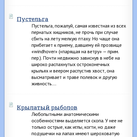
Пустельга
Пустельга, пожалуй, самая известная из всех
пернатых хищников, не прочь при случае
сбить на лету мелкую птаху. Но чаще она
прибегает к приему, давшему ей прозвище
«windhover» («парящая на ветру» — прим.
пep.). Почти недвижно зависнув в небе на
широко распахнутых остроконечных
крыльях и веером распустив хвост, она
высматривает и траве полевок и другую
живность….
Крылатый рыболов
Любопытными анатомическими
особенностями выделяется скопа. У нее не
только острые, как иглы, когти, но даже
подушечки на лапах имеют шероховатую