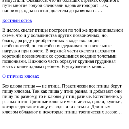
выпустили. Оказалось, что на больших отрезках обратного
пути многие голуби следовали вдоль автодорог! Так,
например, одна из птиц долетела до развязки на…
Костный остов
В целом, скелет птицы построен по той же принципиальной
схеме, что и у большинства других позвоночных, но,
благодаря ряду приобретенных в ходе эволюции
особенностей, он способен выдерживать значительные
нагрузки при полете. В верхней части скелета находится
короткий позвоночник со сросшимися воедино толстыми
позвонками. Нижнюю часть образует крупная грудинная
кость с килевидным гребнем. В углублениях киля…
О птичьих клювах
Без клюва птица — не птица. Практически все птицы берут
пищу клювом. Так как пища у птиц разная, и добывают они
пищу по-разному, то и клювы у птиц разные. Естественно, у
разных птиц. Длинные клювы имеют аисты, цапли, кулики,
которые достают пищу из воды или с земли. Длинным
клювом обладают и некоторые птицы тропических лесов:…