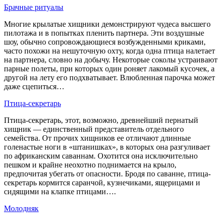
Брачные ритуалы
Многие крылатые хищники демонстрируют чудеса высшего
пилотажа и в попытках пленить партнера. Эти воздушные
шоу, обычно сопровождающиеся возбужденными криками,
часто похожи на нешуточную охту, когда одна птица налетает
на партнера, словно на добычу. Некоторые соколы устраивают
парные полеты, при которых один роняет лакомый кусочек, а
другой на лету его подхватывает. Влюбленная парочка может
даже сцепиться…
Птица-секретарь
Птица-секретарь, этот, возможно, древнейший пернатый
хищник — единственный представитель отдельного
семейства. От прочих хищников ее отличают длинные
голенастые ноги в «штанишках», в которых она разгуливает
по африканским саваннам. Охотится она исключительно
пешком и крайне неохотно поднимается на крыло,
предпочитая убегать от опасности. Бродя по саванне, птица-
секретарь кормится саранчой, кузнечиками, ящерицами и
сидящими на клапке птицами….
Молодняк