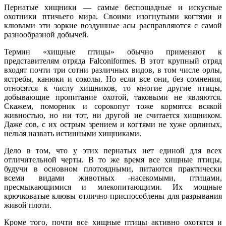
Пернатые хищники — самые беспощадные и искусные
охотники птичьего мира. Своими изогнутыми когтями и
клювами эти зоркие воздушные асы расправляются с самой
разнообразной добычей.
Термин «хищные птицы» обычно применяют к
представителям отряда Falconiformes. В этот крупный отряд
входят почти три сотни различных видов, в том числе орлы,
ястребы, канюки и соколы. Но если все они, без сомнения,
относятся к числу хищников, то многие другие птицы,
добывающие пропитание охотой, таковыми не являются.
Скажем, поморник и сорокопут тоже кормятся всякой
живностью, но ни тот, ни другой ие считается хищником.
Даже сов, с их острым зрением и когтями не хуже орлиных,
нельзя назвать истинными хищниками.
Дело в том, что у этих пернатых нет единой для всех
отличительной черты. В то же время все хищные птицы,
будучи в основном плотоядными, питаются практически
всеми видами животных -насекомыми, птицами,
пресмыкающимися и млекопитающими. Их мощные
крючковатые клювы отлично приспособлены для разрывания
живой плоти.
Кроме того, почти все хищные птицы активно охотятся и