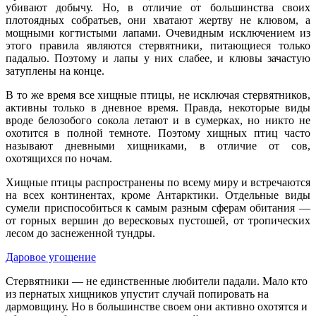
убивают добычу. Но, в отличие от большинства своих
плотоядных собратьев, они хватают жертву не клювом, а
мощными когтистыми лапами. Очевидным исключением из
этого правила являются стервятники, питающиеся только
падалью. Поэтому и лапы у них слабее, и клювы зачастую
затуплены на конце.
В то же время все хищные птицы, не исключая стервятников,
активны только в дневное время. Правда, некоторые виды
вроде белозобого сокола летают и в сумерках, но никто не
охотится в полной темноте. Поэтому хищных птиц часто
называют дневными хищниками, в отличие от сов,
охотящихся по ночам.
Хищные птицы распространены по всему миру и встречаются
на всех континентах, кроме Антарктики. Отдельные виды
сумели приспособиться к самым разным сферам обитания —
от горных вершин до вересковых пустошей, от тропических
лесом до заснеженной тундры.
Даровое угощение
Стервятники — не единственные любители падали. Мало кто
из пернатых хищников упустит случай попировать на
дармовщину. Но в большинстве своем они активно охотятся и