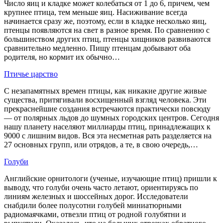
Число яиц и кладке может колебаться от 1 до 6, причем, чем
крупнее птица, тем меньше яиц. Насиживание всегда
начинается сразу же, поэтому, если в кладке несколько яиц,
птенцы появляются на свет в разное время. По сравнению с
большинством других птиц, птенцы хищников развиваются
сравнительно медленно. Пищу птенцам добывают оба
родителя, но кормит их обычно…
Птичье царство
С незапамятных времен птицы, как никакие другие живые
существа, притягивали восхищенный взгляд человека. Эти
прекраснейшие создания встречаются практически повсюду
— от полярных льдов до шумных городских центров. Сегодня
нашу планету населяют миллиарды птиц, принадлежащих к
9000 с лишним видов. Вся эта несметная рать разделяется на
27 основных групп, или отрядов, а те, в свою очередь,…
Голуби
Английские орнитологи (ученые, изучающие птиц) пришли к
выводу, что голуби очень часто летают, ориентируясь по
линиям железных и шоссейных дорог. Исследователи
снабдили более полусотни голубей миниатюрными
радиомаячками, отвезли птиц от родной голубятни и