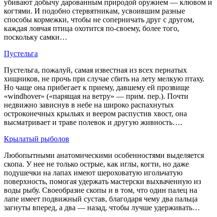
убивают добычу дарованным природой оружием — клювом и
когтями. И подобно стервятникам, усвоившим разные
способы кормежки, чтобы не соперничать друг с другом,
каждая ловчая птица охотится по-своему, болee того,
поскольку самки…
Пустельга
Пустельга, пожалуй, самая известная из всех пернатых
хищников, не прочь при случае сбить на лету мелкую птаху.
Но чаще она прибегает к приему, давшему ей прозвище
«windhover» («парящая на ветру» — прим. пep.). Почти
недвижно зависнув в небе на широко распахнутых
остроконечных крыльях и веером распустив хвост, она
высматривает и траве полевок и другую живность….
Крылатый рыболов
Любопытными анатомическими особенностями выделяется
скопа. У нее не только острые, как иглы, когти, но даже
подушечки на лапах имеют шероховатую игольчатую
поверхность, помогая удержать мастерски выхваченную из
воды рыбу. Своеобразие скопы и в том, что один палец на
лапе имеет подвижный сустав, благодаря чему два пальца
загнуты вперед, а два — назад, чтобы лучше удерживать…