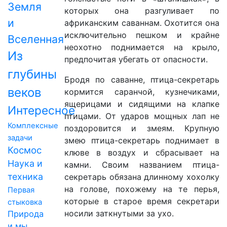
Земля
которых она разгуливает по
и
африканским саваннам. Охотится она
исключительно пешком и крайне
Вселенная
неохотно поднимается на крыло,
Из
предпочитая убегать от опасности.
глубины
Бродя по саванне, птица-секретарь
веков
кормится саранчой, кузнечиками,
ящерицами и сидящими на клапке
Интересное
птицами. От ударов мощных лап не
Комплексные
поздоровится и змеям. Крупную
задачи
змею птица-секретарь поднимает в
Космос
клюве в воздух и сбрасывает на
Наука и
камни. Своим названием птица-
техника
секретарь обязана длинному хохолку
на голове, похожему на те перья,
Первая
которые в старое время секретари
стыковка
носили заткнутыми за ухо.
Природа
и мы