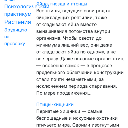
Яйца, гнезда и птенцы
Психологический
Вce птицы, ведущие свои род от
практикум
яйцекладущих рептилий, тоже
Растения
откладывают яйца вместо
Эрудицию
вынашивания потомства внутри
на
организма. Чтобы свести до
проверку
минимума лишний вес, они даже
откладывают яйца по одному, а не
все сpaзy. Даже половые органы птиц
— особенно самок — в процессе
предельного облегчении конструкции
стали почти незаметными, за
исключением периода спаривания.
По мере продвижения…
Птицы-хищники
Пернатые хищники — самые
беспощадные и искусные охотники
птичьего мира. Своими изогнутыми