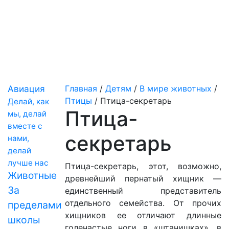
Авиация
Главная
/
Детям
/
В мире животных
/
Птицы
/
Птица-секретарь
Делай, как
Птица-
мы, делай
вместе с
секретарь
нами,
делай
лучше нас
Птица-секретарь, этот, возможно,
Животные
древнейший пернатый хищник —
За
единственный представитель
отдельного семейства. От прочих
пределами
хищников ее отличают длинные
школы
голенастые ноги в «штанишках», в