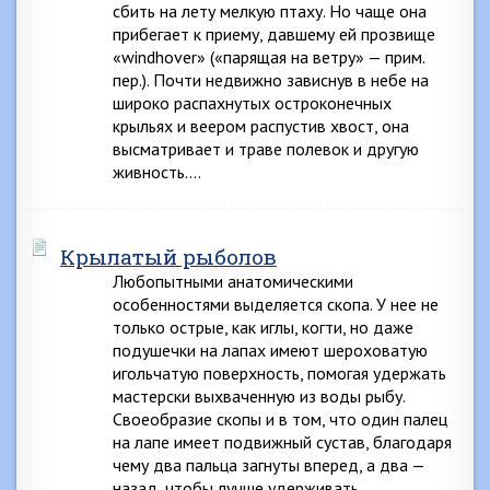
сбить на лету мелкую птаху. Но чаще она
прибегает к приему, давшему ей прозвище
«windhover» («парящая на ветру» — прим.
пep.). Почти недвижно зависнув в небе на
широко распахнутых остроконечных
крыльях и веером распустив хвост, она
высматривает и траве полевок и другую
живность….
Крылатый рыболов
Любопытными анатомическими
особенностями выделяется скопа. У нее не
только острые, как иглы, когти, но даже
подушечки на лапах имеют шероховатую
игольчатую поверхность, помогая удержать
мастерски выхваченную из воды рыбу.
Своеобразие скопы и в том, что один палец
на лапе имеет подвижный сустав, благодаря
чему два пальца загнуты вперед, а два —
назад, чтобы лучше удерживать…