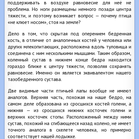
поддерживать в воздухе равновесие для неё не
проблема. Но ноги размещены немного позади центра
тяжести, и поэтому возникает вопрос — почему птица
«не клюет носом», стоя на земле?
Дело в том, что скрытая под оперением бедренная
кость, в отличие от аналогичных костей у человека или
других млекопитающих, расположена вдоль туловища и
соединена с ним несколькими мышцами. Таким образом,
коленный сустав в нижнем конце бедра находится
гораздо ближе к центру тяжести, позволяя сохранять
равновесие. Именно он является эквивалентом нашего
тазобедренного сустава.
Две видимые части птичьей лапы вообще не имеют
аналогов. Верхняя часть, похожая на наше бедро, на
самом деле образована из сросшихся костей голени, а
нижняя — из сросшихся нижних косточек голени и
верхних косточек стопы. Расположенный между ними
сустав, похожий на сгибающееся назад колено, не имеет
точного аналога в скелете человека, но примерно
соответствует нашей лодыжке.