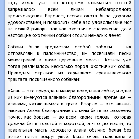
году издал указ, по которому заниматься охотой
запрещалось всем лицам неблагородного
происхождения. Впрочем, псовая охота была дорогим
удовольствием, и позволить себе это удовольствие мог
не всякий рыцарь, так как охотничье снаряжение да и
настоящие охотничьи собаки стоили немалых денег.
Собаки были предметом особой заботы — их
отправляли в паломничество, им посвящали песни
менестрелей и даже церковные мессы… Кстати уже
тогда различалось несколько пород охотничьих собак.
Приведем отрывок из серьезного средневекового
трактата, посвященного собакам:
«Алан — это природа и манера поведения собак, и одни
из них именуются аланами благородными, другие же —
аланами, катающимися в грязи. Вторые — это аланы-
мясники. Аланы благородные должны быть по сложению
точно, как борзые, — во всем, кроме головы, которая
должна быть толстой и короткой, а что до масти, то
правильная масть хорошего алана обычно белая без
всяких пятен вокруг ушей. Глаза очень маленькие и