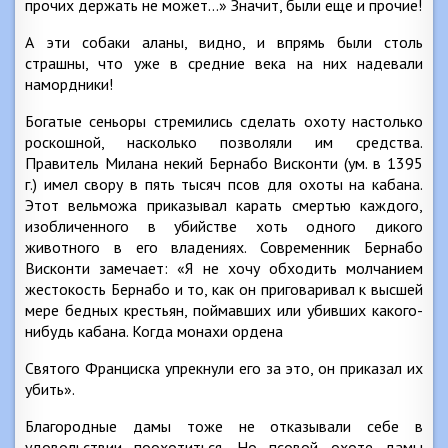
прочих держать не может…» Значит, были еще и прочие!
А эти собаки аланы, видно, и впрямь были столь
страшны, что уже в средние века на них надевали
намордники!
Богатые сеньоры стремились сделать охоту настолько
роскошной, насколько позволяли им средства.
Правитель Милана некий Бернабо Висконти (ум. в 1395
г.) имел свору в пять тысяч псов для охоты на кабана.
Этот вельможа приказывал карать смертью каждого,
изобличенного в убийстве хоть одного дикого
животного в его владениях. Современник Бернабо
Висконти замечает: «Я не хочу обходить молчанием
жестокость Бернабо и то, как он приговаривал к высшей
мере бедных крестьян, поймавших или убивших какого-
нибудь кабана. Когда монахи ордена
Святого Франциска упрекнули его за это, он приказал их
убить».
Благородные дамы тоже не отказывали себе в
удовольствии поохотиться. Но псовой охоте дамы