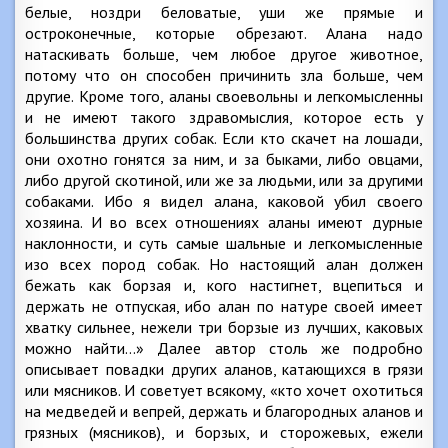
белые, ноздри беловатые, уши же прямые и
остроконечные, которые обрезают. Алана надо
натаскивать больше, чем любое другое животное,
потому что он способен причинить зла больше, чем
другие. Кроме того, аланы своевольны и легкомысленны
и не имеют такого здравомыслия, которое есть у
большинства других собак. Если кто скачет на лошади,
они охотно гонятся за ним, и за быками, либо овцами,
либо другой скотиной, или же за людьми, или за другими
собаками. Ибо я видел алана, каковой убил своего
хозяина. И во всех отношениях аланы имеют дурные
наклонности, и суть самые шальные и легкомысленные
изо всех пород собак. Но настоящий алан должен
бежать как борзая и, кого настигнет, вцепиться и
держать не отпуская, ибо алан по натуре своей имеет
хватку сильнее, нежели три борзые из лучших, каковых
можно найти…» Далее автор столь же подробно
описывает повадки других аланов, катающихся в грязи
или мясников. И советует всякому, «кто хочет охотиться
на медведей и вепрей, держать и благородных аланов и
грязных (мясников), и борзых, и сторожевых, ежели