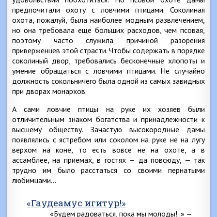
предпочитали охоту с ловчими птицами. Соколиная
охота, пожалуй, была наиболее модным развлечением,
но она требовала еще больших расходов, чем псовая,
поэтому часто служила причиной разорения
приверженцев этой страсти. Чтобы содержать в порядке
соколиный двор, требовались бесконечные хлопоты и
умение обращаться с ловчими птицами. Не случайно
должность сокольничего была одной из самых завидных
при дворах монархов.
А сами ловчие птицы на руке их хозяев были
отличительным знаком богатства и принадлежности к
высшему обществу. Зачастую высокородные дамы
появлялись с ястребом или соколом на руке не на лугу
верхом на коне, то есть вовсе не на охоте, а в
ассамблее, на приемах, в гостях — да повсюду, — так
трудно им было расстаться со своими пернатыми
любимцами…
«Гаудеамус игитур!»
«Будем радоваться, пока мы молоды!..» —