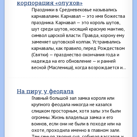
корпорация «олухов»
Праздники в Средневековье назывались
карнавалами. Карнавал — это имя божества
праздника. Карнавал — это король шутов,
шут среди шутов, носящий красную мантию,
символ царской власти. Правда, корону ему
заменяет шутовской колпак. Устраивались
карнавалы, как правило, перед Рождеством
(Святки) — празднество окончания года и
надежда на его обновление — и ранней
весной (Масленица), когда возрождается и…
На пиру у феодала
Главный большой зал замка короля или
крупного феодала никогда не казался
слишком просторным, хотя залы эти были
огромны. Жизнь владельца замка и его
воинов, если они не были в походе или на
охоте, проходила именно в главном зале.
Там сеньор творил суд, собирал вассалов и,