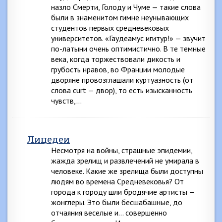
назло Смерти, Голоду и Чуме — такие слова
были в знаменитом гимне неунывающих
студентов первых средневековых
университетов. «Гаудеамус игитур!» — звучит
по-латыни очень оптимистично. В те темные
века, когда торжествовали дикость и
грубость нравов, во Франции молодые
дворяне провозглашали куртуазность (от
слова curt — двор), то есть изысканность
чувств,…
Лицедеи
Несмотря на войны, страшные эпидемии,
жажда зрелищ и развлечений не умирала в
человеке. Какие же зрелища были доступны
людям во времена Средневековья? От
города к городу шли бродячие артисты —
жонглеры. Это были бесшабашные, до
отчаяния веселые и… совершенно