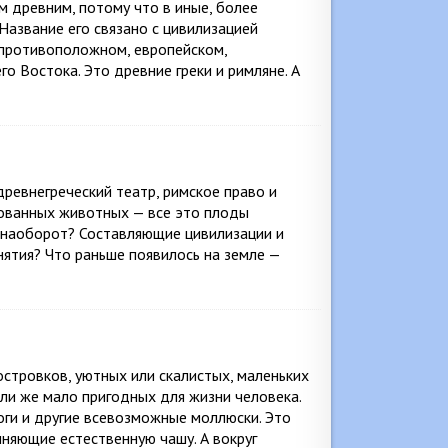
м древним, потому что в иные, более
азвание его связано с цивилизацией
 противоположном, европейском,
о Востока. Это древние греки и римляне. А
древнегреческий театр, римское право и
рованных животных — все это плоды
и наоборот? Составляющие цивилизации и
нятия? Что раньше появилось на земле —
стровков, уютных или скалистых, маленьких
ли же мало пригодных для жизни человека.
ноги и другие всевозможные моллюски. Это
лняющие естественную чашу. А вокруг