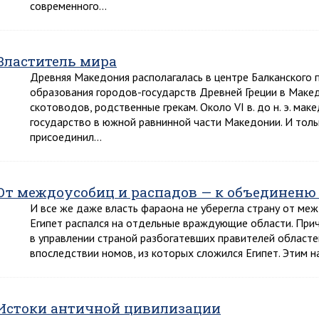
современного…
Властитель мира
Древняя Македония располагалась в центре Балканского п
образования городов-государств Древней Греции в Маке
скотоводов, родственные грекам. Около VI в. до н. э. мак
государство в южной равнинной части Македонии. И только 
присоединил…
От междоусобиц и распадов — к объединеню
И все же даже власть фараона не уберегла страну от межд
Египет распался на отдельные враждующие области. При
в управлении страной разбогатевших правителей областе
впоследствии номов, из которых сложился Египет. Этим 
Истоки античной цивилизации