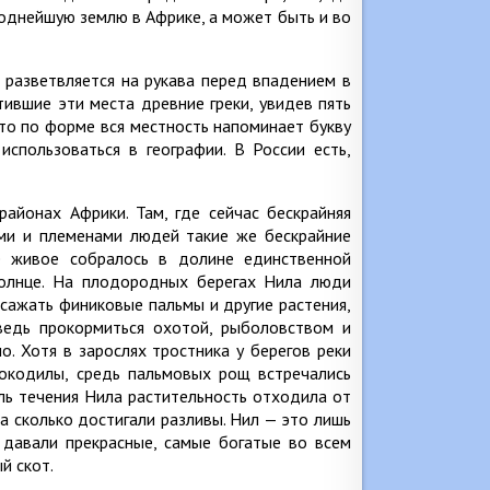
однейшую землю в Африке, а может быть и во
н разветвляется на рукава перед впадением в
ившие эти места древние греки, увидев пять
что по форме вся местность напоминает букву
использоваться в географии. В России есть,
айонах Африки. Там, где сейчас бескрайняя
ыми и племенами людей такие же бескрайние
се живое собралось в долине единственной
 солнце. На плодородных берегах Нила люди
 сажать финиковые пальмы и другие растения,
ведь прокормиться охотой, рыболовством и
. Хотя в зарослях тростника у берегов реки
рокодилы, средь пальмовых рощ встречались
ль течения Нила растительность отходила от
на сколько достигали разливы. Нил — это лишь
 давали прекрасные, самые богатые во всем
й скот.