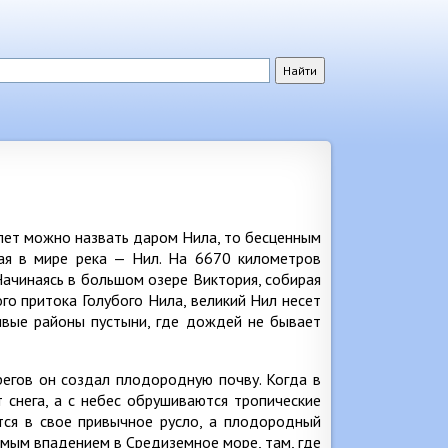
ипет можно назвать даром Нила, то бесценным
ная в мире река — Нил. На 6670 километров
Начинаясь в большом озере Виктория, собирая
ого притока Голубого Нила, великий Нил несет
ивые районы пустыни, где дождей не бывает
регов он создал плодородную почву. Когда в
т снега, а с небес обрушиваются тропические
тся в свое привычное русло, а плодородный
самым впадением в Средиземное море, там, где