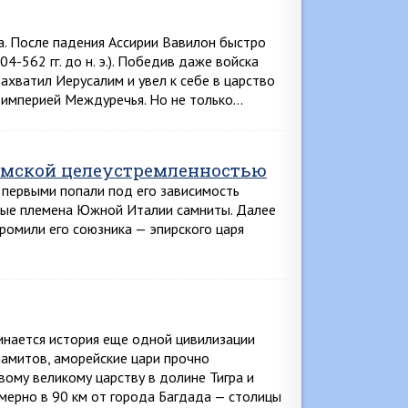
. После падения Ассирии Вавилон быстро
4-562 гг. до н. э.). Победив даже войска
ахватил Иерусалим и увел к себе в царство
ь империей Междуречья. Но не только…
имской целеустремленностью
., первыми попали под его зависимость
рные племена Южной Италии самниты. Далее
громили его союзника — эпирского царя
инается история еще одной цивилизации
ламитов, аморейские цари прочно
ому великому царству в долине Тигра и
имерно в 90 км от города Багдада — столицы