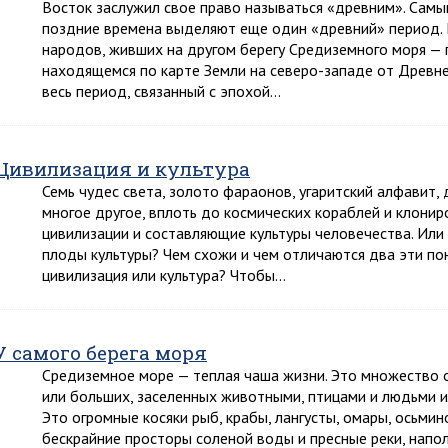
Восток заслужил свое право называться «древним». Самы
поздние времена выделяют еще один «древний» период. Н
народов, живших на другом берегу Средиземного моря —
находящемся по карте Земли на северо-западе от Древнег
весь период, связанный с эпохой…
Цивилизация и культура
Семь чудес света, золото фараонов, угаритский алфавит, 
многое другое, вплоть до космических кораблей и клони
цивилизации и составляющие культуры человечества. Ил
плоды культуры? Чем схожи и чем отличаются два эти по
цивилизация или культура? Чтобы…
У самого берега моря
Средиземное море — теплая чаша жизни. Это множество о
или больших, заселенных животными, птицами и людьми и
Это огромные косяки рыб, крабы, лангусты, омары, осьми
бескрайние просторы соленой воды и пресные реки, напо