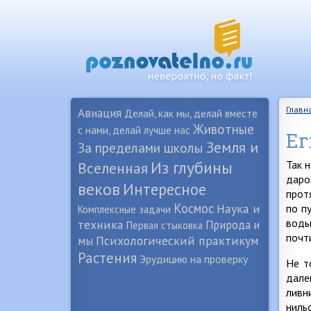
Главн
Авиация
Делай, как мы, делай вместе
Животные
с нами, делай лучше нас
Ег
Земля и
За пределами школы
Из глубины
Так 
Вселенная
даро
веков
Интересное
прот
Космос
Наука и
по п
Комплексные задачи
воды
техника
Природа и
Первая стыковка
почт
Психологический практикум
мы
Растения
Эрудицию на проверку
Не т
дале
ливн
ниль