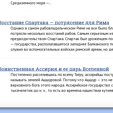
Средиземного моря —…
Восстание Спартака — потрясение для Рима
Однако в самом рабовладельческом Риме не все было бла
потрясли несколько восстаний рабов. Самым серьезным и
предводительством Спартака. Спартак был уроженцем по
— государства, располагавшегося западнее Балканского 
служил во вспомогательных войсках римской армии, но д
Воинственная Ассирия и ее царь Вселенной
Постепенно расселившись по всему Тигру, ассирийцы пост
называть землей Ашшуровой. Потому что Ашшур — это не п
верховного бога этого народа. Ассирийское государство с
тысячелетия до н. э., то есть во времена нашествия кути