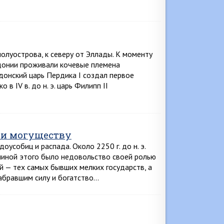
олуострова, к северу от Эллады. К моменту
донии проживали кочевые племена
едонский царь Пердика I создал первое
в IV в. до н. э. царь Филипп II
 и могуществу
оусобиц и распада. Около 2250 г. до н. э.
чиной этого было недовольство своей ролью
й — тех самых бывших мелких государств, а
набравшим силу и богатство…