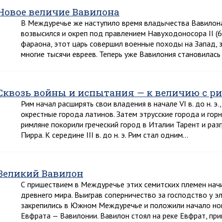
Новое величие Вавилона
В Междуречье же наступило время владычества Вавилона
возвысился и окреп под правлением Навуходоносора II (60
фараона, этот царь совершил военные походы на Запад, з
многие тысячи евреев. Теперь уже Вавилония становилас
Сквозь войны и испытания — к величию с р
Рим начал расширять свои владения в начале VI в. до н. э
окрестные города латинов. Затем этрусские города и го
римляне покорили греческий город в Италии Тарент и раз
Пирра. К середине III в. до н. э. Рим стал одним…
Великий Вавилон
С пришествием в Междуречье этих семитских племен нач
древнего мира. Выиграв соперничество за господство у э
закрепились в Южном Междуречье и положили начало нов
Евфрата — Вавилонии. Вавилон стоял на реке Евфрат, пр