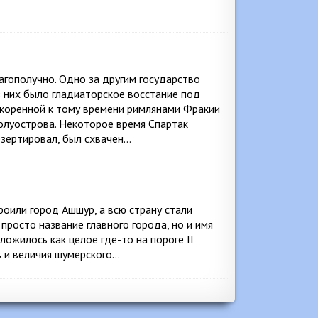
гополучно. Одно за другим государство
з них было гладиаторское восстание под
коренной к тому времени римлянами Фракии
полуострова. Некоторое время Спартак
езертировал, был схвачен…
роили город Ашшур, а всю страну стали
росто название главного города, но и имя
ложилось как целое где-то на пороге II
ев и величия шумерского…