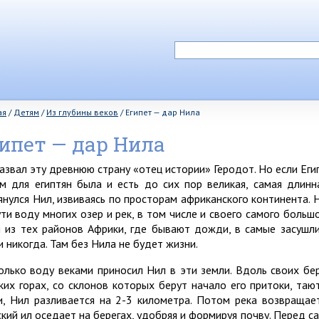
ая
/
Детям
/
Из глубины веков
/
Египет — дар Нила
ипет — дар Нила
назвал эту древнюю страну «отец истории» Геродот. Но если Ег
м для египтян была и есть до сих пор великая, самая длин
янулся Нил, извиваясь по просторам африканского континента. 
ути воду многих озер и рек, в том числе и своего самого больш
 из тех районов Африки, где бывают дожди, в самые засушл
и никогда. Там без Нила не будет жизни.
олько воду веками приносил Нил в эти земли. Вдоль своих бе
ких горах, со склонов которых берут начало его притоки, таю
и, Нил разливается на 2-3 километра. Потом река возвращае
ский ил оседает на берегах, удобряя и формируя почву. Перед 