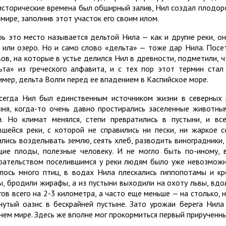
исторические времена был обширный залив, Нил создал плодор
 мире, заполнив этот участок его своим илом.
рь это место называется дельтой Нила — как и другие реки, о
 или озеро. Но и само слово «дельта» — тоже дар Нила. Посет
вов, на которые в устье делился Нил в древности, подметили, 
ьта» из греческого алфавита, и с тех пор этот термин стал 
имер, дельта Волги перед ее впадением в Каспийское море.
сегда Нил был единственным источником жизни в северных р
ыня, когда-то очень давно простирались заселенные животн
и. Но климат менялся, степи превратились в пустыни, и в
вшейся реки, с которой не справились ни пески, ни жаркое
ились возделывать землю, сеять хлеб, разводить виноградники,
ие плоды, полезные человеку. И не могло быть по-иному, 
рательством поселившимся у реки людям было уже невозможно
лось много птиц, в водах Нила плескались гиппопотамы и к
ы, бродили жирафы, а из пустыни выходили на охоту львы, вдо
гов всего на 2-3 километра, а часто еще меньше — на столько, 
нутый оазис в бескрайней пустыне. Зато урожаи берега Нила
нем мире. Здесь же вполне мог прокормиться первый прирученны