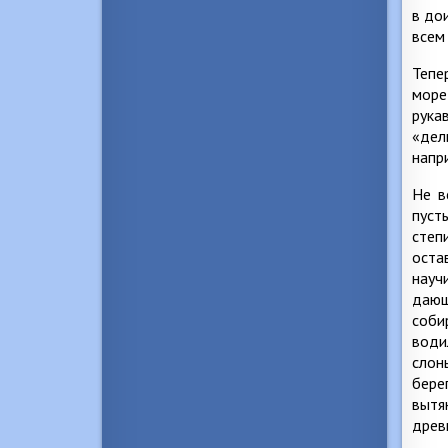
в до
всем
Тепе
море
рука
«дел
напр
Не в
пуст
степ
оста
науч
дающ
соби
води
слон
бере
вытя
древ