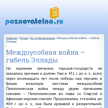
Главная
/
Детям
/
Из глубины веков
/
Междоусобная война — гибель
Эллады
Междоусобная война —
гибель Эллады
Но единение греческих городов-государств не
оказалось прочным и долгим. Уже в 431 г. до н. э., всего
через восмнадцать лет после победы над персами, в
Греции вспыхнула жестокая междоусобная
Пелопоннесская война между двумя греческими
союзами — Пелопоннесским во главе со Спартой и
Афинским морским союзом. Продолжалась эта война до
404 г. до н. э., она была кровавой и разорительной.