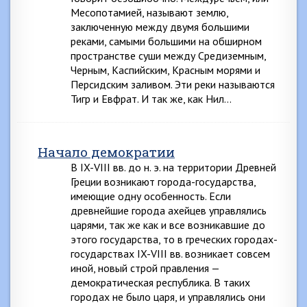
Месопотамией, называют землю,
заключенную между двумя большими
реками, самыми большими на обширном
пространстве суши между Средиземным,
Черным, Каспийским, Красным морями и
Персидским заливом. Эти реки называются
Тигр и Евфрат. И так же, как Нил…
Начало демократии
В IX-VIII вв. до н. э. на территории Древней
Греции возникают города-государства,
имеющие одну особенность. Если
древнейшие города ахейцев управлялись
царями, так же как и все возникавшие до
этого государства, то в греческих городах-
государствах IX-VIII вв. возникает совсем
иной, новый строй правления —
демократическая республика. В таких
городах не было царя, и управлялись они