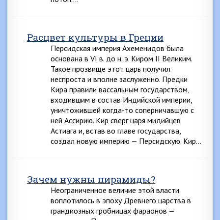
Расцвет культуры в Греции
Персидская империя Ахеменидов была
основана в VI в. до н. э. Киром II Великим.
Такое прозвище этот царь получил
неспроста и вполне заслуженно. Предки
Кира правили вассальным государством,
входившим в состав Индийской империи,
уничтожившей когда-то соперничавшую с
ней Ассирию. Кир сверг царя мидийцев
Астиага и, встав во главе государства,
создал новую империю — Персидскую. Кир…
Зачем нужны пирамиды?
Неограниченное величие этой власти
воплотилось в эпоху Древнего царства в
грандиозных гробницах фараонов —