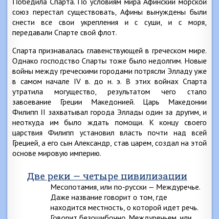
Победила Спарта. По условиям мира Афинский морской
союз перестал существовать, Афины вынуждены были
снести все свои укрепления и с суши, и с моря,
передавали Спарте свой флот.
Спарта признавалась главенствующей в греческом мире.
Однако господство Спарты тоже было недолгим. Новые
войны между греческими городами потрясли Элладу уже
в самом начале IV в. до н. э. В этих войнах Спарта
утратила могущество, результатом чего стало
завоевание Греции Македонией. Царь Македонии
Филипп II захватывал города Эллады один за другим, и
неоткуда им было ждать помощи. К концу своего
царствия Филипп установил власть почти над всей
Грецией, а его сын Александр, став царем, создал на этой
основе мировую империю.
Две реки — четыре цивилизации
Месопотамия, или по-русски — Междуречье.
Даже название говорит о том, где
находится местность, о которой идет речь.
Говорит безошибочно. Междуречьем, или