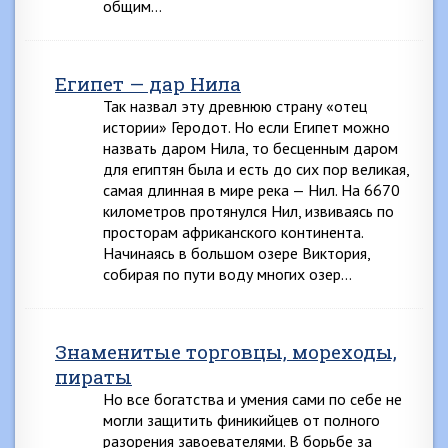
общим…
Египет — дар Нила
Так назвал эту древнюю страну «отец
истории» Геродот. Но если Египет можно
назвать даром Нила, то бесценным даром
для египтян была и есть до сих пор великая,
самая длинная в мире река — Нил. На 6670
километров протянулся Нил, извиваясь по
просторам африканского континента.
Начинаясь в большом озере Виктория,
собирая по пути воду многих озер…
Знаменитые торговцы, мореходы,
пираты
Но все богатства и умения сами по себе не
могли защитить финикийцев от полного
разорения завоевателями. В борьбе за