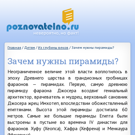
Главная
/
Детям
/
Из глубины веков
/
Зачем нужны пирамиды?
Зачем нужны пирамиды?
Неограниченное величие этой власти воплотилось в
эпоху Древнего царства в грандиозных гробницах
фараонов — пирамидах. Первую, самую древнюю
пирамиду фараона Джосера воздвиг гениальный
архитектор, врачеватель и мудрец, верховный сановник
Джосера жрец Имхотеп, впоследствии обожествленный
египтянами. Высота этой пирамиды достигала 60
метров. Самые же большие пирамиды Египта были
выстроены в пустыне во времена IV династии для
фараонов Хуфу (Хеопса), Хафра (Хефрена) и Менкаура
(Микерина).