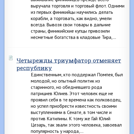
выручала торговля и торговый флот. Одними
из первых финикийцы научились делать
корабли, а торговать, как видно, умели
всегда. Вывозя свои товары в дальние
страны, финикийские купцы привозили
несметные богатства в кладовые Тира,…
Четырежды триумфатор отменяет
республику
Единственным, кто поддержал Помпея, был
молодой, но опытный политик из
старинного, но обедневшего рода
патрициев Юлиев. Этот человек еще не
проявил себя в те времена как полководец,
но успел приобрести известность своими
выступлениями в Сенате, в том числе и
против Катилины. К тому же Гай Юлий
Цезарь, так звали этого человека, завоевал
популярность у народа,…