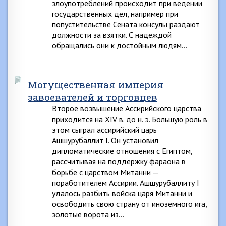
злоупотреблений происходит при ведении
государственных дел, например при
попустительстве Сената консулы раздают
должности за взятки. С надеждой
обращались они к достойным людям…
Могущественная империя
завоевателей и торговцев
Второе возвышение Ассирийского царства
приходится на XIV в. до н. э. Большую роль в
этом сыграл ассирийский царь
Ашшурубаллит I. Он установил
дипломатические отношения с Египтом,
рассчитывая на поддержку фараона в
борьбе с царством Митанни —
поработителем Ассирии. Ашшурубаллиту I
удалось разбить войска царя Митанни и
освободить свою страну от иноземного ига,
золотые ворота из…