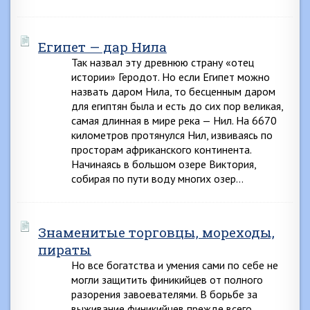
Египет — дар Нила
Так назвал эту древнюю страну «отец
истории» Геродот. Но если Египет можно
назвать даром Нила, то бесценным даром
для египтян была и есть до сих пор великая,
самая длинная в мире река — Нил. На 6670
километров протянулся Нил, извиваясь по
просторам африканского континента.
Начинаясь в большом озере Виктория,
собирая по пути воду многих озер…
Знаменитые торговцы, мореходы,
пираты
Но все богатства и умения сами по себе не
могли защитить финикийцев от полного
разорения завоевателями. В борьбе за
выживание финикийцев прежде всего