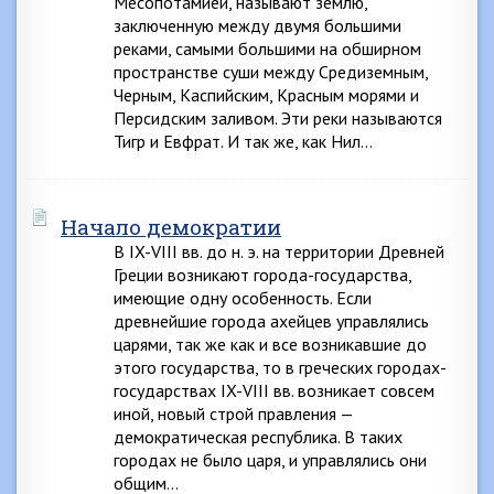
Месопотамией, называют землю,
заключенную между двумя большими
реками, самыми большими на обширном
пространстве суши между Средиземным,
Черным, Каспийским, Красным морями и
Персидским заливом. Эти реки называются
Тигр и Евфрат. И так же, как Нил…
Начало демократии
В IX-VIII вв. до н. э. на территории Древней
Греции возникают города-государства,
имеющие одну особенность. Если
древнейшие города ахейцев управлялись
царями, так же как и все возникавшие до
этого государства, то в греческих городах-
государствах IX-VIII вв. возникает совсем
иной, новый строй правления —
демократическая республика. В таких
городах не было царя, и управлялись они
общим…