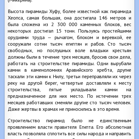
Высота пирамиды Хуфу, более известной как пирамида
Хеопса, самая большая, она достигала 146 метров и
была сложена из 2 300 000 каменных блоков, вес
некоторых достигал 15 тонн. Пользуясь простейшими
орудиями труда — рычагом, блоком и веревкой, ее
сооружали сотни тысяч египтян и рабов. Сто тысяч
свободных, но послушных воле владыки крестьян
должны были в течение трех месяцев, бросив свои дела,
работать на строительстве пирамиды. Одни вырубали
камни в каменоломнях Аравийского хребта, другие
таскали эти камни к Нилу, третьи переправляли их через
реку на другой берег, четвертые доставляли к месту
строительства, пятые укладывали камни на
предназначенное для них место. По истечении трех
месяцев работавших сменяли другие сто тысяч человек.
Даже жертвы в храмах не приносились в это время.
Строительство пирамид было не единственным
проявлением власти правителя Египта. Его абсолютная
власть позволяла сплотить все силы народа и направить