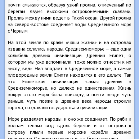
почти смыкаются, образуя узкий пролив, отмеченный по
берегам двумя высокими остроконечными скалами.
Пролив между ними ведет в Тихий океан. Другой пролив
на северо-востоке соединяет воды Средиземного моря
с Черным.
На этой земле по краям «чаши жизни» и на островах
издавна селились народы. Средиземноморье — еще одна
колыбель древних цивилизаций. Древний Египет, о
котором мы уже вспоминали, тоже можно отнести к их
числу, ведь Нил впадает в Средиземное море, а самые
плодородные земли Египта находятся в его дельте. Так
что Египетская цивилизация -самая древняя в
Средиземноморье, но далеко не единственная. Жизнь
вокруг этого моря была повсюду, и почти везде чуть
раньше, чуть позже в древние века народы строили
города, создавали государства и цивилизации.
Море разделяет народы, и оно же соединяет. По ряби и
волнам теплых вод вдоль берегов и от острова к
острову плыли первые морские корабли древних
мореходов. Одними из первых и тут были египтяне.