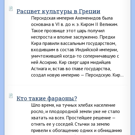
Расцвет культуры в Греции
Персидская империя Ахеменидов была
основана в VI в. до н. э. Киром II Великим.
Такое прозвище этот царь получил
неспроста и вполне заслуженно. Предки
Кира правили вассальным государством,
входившим в состав Индийской империи,
уничтожившей когда-то соперничавшую с
ней Ассирию. Кир сверг царя мидийцев
Астиага и, встав во главе государства,
создал новую империю — Персидскую. Кир…
Кто такие фараоны?
Шло время, на тучных хлебах население
росло, и плодородной земли уже не стало
хватать на всех. Простейшее решение —
отнять ее у соседей. Стычки за землю
привели к обогащению одних и обнищанию