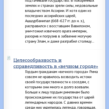
подтачивали государство. В покоренных
землях и странах зрели силы, недовольные
владычеством Ассирии. И хотя один из
последних ассирийских царей,
Ашшурбанипал (668-627 гг. до н. э.),
расправился с восставшим Вавилоном,
уничтожил извечного врага империи,
разорив и погрузив в забвение могучую
страну Элам, и даже разграбил столицу…
Целесообразность и
справедливость в «вечном городе»
Гордым гражданам «вечного города» Рима
совсем не нравилось возводить истоки
своей государственности к соседям, с
которыми они много и долго воевали.
Больше к лицу гордым римлянам было
происхождение их государства от царей
легендарных народов. С давних времен
среди них укрепилась легенда, говорящая,