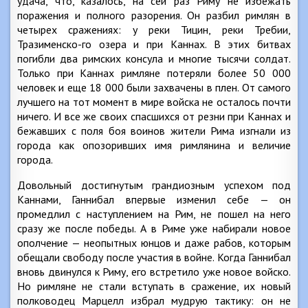
удача, что, казалось, на сей раз Риму не избежать
поражения и полного разорения. Он разбил римлян в
четырех сражениях: у реки Тицин, реки Требии,
Тразименско-го озера и при Каннах. В этих битвах
погибли два римских консула и многие тысячи солдат.
Только при Каннах римляне потеряли более 50 000
человек и еще 18 000 были захвачены в плен. От самого
лучшего на тот момент в мире войска не осталось почти
ничего. И все же своих спасшихся от резни при Каннах и
бежавших с поля боя воинов жители Рима изгнали из
города как опозоривших имя римлянина и величие
города.
Довольный достигнутым грандиозным успехом под
Каннами, Ганнибал впервые изменил себе — он
промедлил с наступлением на Рим, не пошел на него
сразу же после победы. А в Риме уже набирали новое
ополчение — неопытных юнцов и даже рабов, которым
обещали свободу после участия в войне. Когда Ганнибал
вновь двинулся к Риму, его встретило уже новое войско.
Но римляне не стали вступать в сражение, их новый
полководец Марцелл избрал мудрую тактику: он не