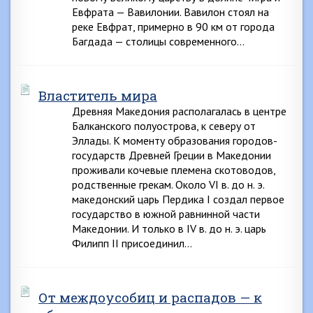
Евфрата — Вавилонии. Вавилон стоял на
реке Евфрат, примерно в 90 км от города
Багдада — столицы современного…
Властитель мира
Древняя Македония располагалась в центре
Балканского полуострова, к северу от
Эллады. К моменту образования городов-
государств Древней Греции в Македонии
проживали кочевые племена скотоводов,
родственные грекам. Около VI в. до н. э.
македонский царь Пердика I создал первое
государство в южной равнинной части
Македонии. И только в IV в. до н. э. царь
Филипп II присоединил…
От междоусобиц и распадов — к