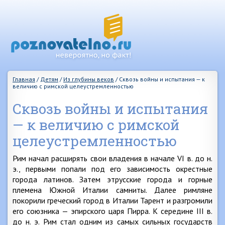
Главная
/
Детям
/
Из глубины веков
/
Сквозь войны и испытания — к
величию с римской целеустремленностью
Сквозь войны и испытания
— к величию с римской
целеустремленностью
Рим начал расширять свои владения в начале VI в. до н.
э., первыми попали под его зависимость окрестные
города латинов. Затем этрусские города и горные
племена Южной Италии самниты. Далее римляне
покорили греческий город в Италии Тарент и разгромили
его союзника — эпирского царя Пирра. К середине III в.
до н. э. Рим стал одним из самых сильных государств