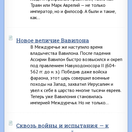
Траян или Марк Аврелий — не только
император, но и философ. А были и такие,
как…
Новое величие Вавилона
В Междуречье же наступило время
владычества Вавилона. После падения
Ассирии Вавилон быстро возвысился и окреп
под правлением Навуходоносора II (604-
562 гг. до н. э.). Победив даже войска
фараона, этот царь совершил военные
походы на Запад, захватил Иерусалим и
увел к себе в царство многие тысячи евреев.
Теперь уже Вавилония становилась
империей Междуречья. Но не только…
Сквозь войны и испытания — к