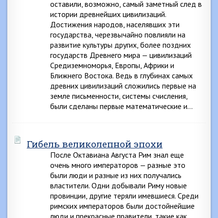
оставили, возможно, самый заметный след в
истории древнейших цивилизаций.
Достижения народов, населявших эти
государства, черезвычайно повлияли на
развитие культуры других, более поздних
государств Древнего мира — цивилизаций
Средиземноморья, Европы, Африки и
Ближнего Востока. Ведь в глубинах самых
древних цивилизаций сложились первые на
земле письменности, системы счисления,
были сделаны первые математические и…
Гибель великолепной эпохи
После Октавиана Августа Рим знал еще
очень много императоров — разные это
были люди и разные из них получались
властители. Одни добывали Риму новые
провинции, другие теряли имевшиеся. Среди
римских императоров были достойнейшие
люди и прекрасные правители, такие как