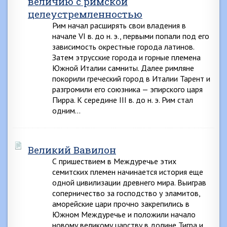
величию с римской
целеустремленностью
Рим начал расширять свои владения в
начале VI в. до н. э., первыми попали под его
зависимость окрестные города латинов.
Затем этрусские города и горные племена
Южной Италии самниты. Далее римляне
покорили греческий город в Италии Тарент и
разгромили его союзника — эпирского царя
Пирра. К середине III в. до н. э. Рим стал
одним…
Великий Вавилон
С пришествием в Междуречье этих
семитских племен начинается история еще
одной цивилизации древнего мира. Выиграв
соперничество за господство у эламитов,
аморейские цари прочно закрепились в
Южном Междуречье и положили начало
новому великому царству в долине Тигра и