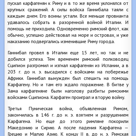
пускал карфагенян к Риму и в то же время уклонялся от
крупных сражений. А силы войска Ганнибала таяли с
каждым днем. Его воины устали. Все меньше провианта
удавалось собрать в разоренной войной Италии. И
помощь не приходила. Одновременно римский флот, как
обычно, успешно действовал на море и островах, и уже
наказанию подвергались изменившие Риму города.
Ганнибал провел в Италии еще 15 лет, но так и не
добился успеха. Тем временем римский полководец
Сципион разгромил и изгнал карфагенян из Испании, а в
203 г. до н. э. высадился с войсками на побережье
Африки. Ганнибал вынужден был спешить на помощь
Карфагену. Но и там его ждало поражение. В битве у
Зама карфагеняне были наголову разбиты римскими
войсками Сципиона. Карфаген проиграл и вторую войну.
Третья Пуническая война, объявленная Римом,
закончилась в 146 г. до н. э. взятием и разрушением
Карфагена. Но еще до этого римляне покорили
Македонию и Сирию. А после падения Карфагена —
Грецию и Малую Азию. К концу II в. до н. э. Римская