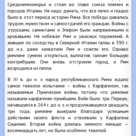
Средиземноморья и стоял во главе союза племен и
городов Италии. Не надо думать, что все легко и гладко
было в этот период истории Рима. Все победы давались
трудом, мужеством и самоотдачей его граждан. Войны с
этрусками, самнитами и Эпиром были напряженными и
кровавыми. Не избежал Рим и ужасных поражений. А
жившие по соседству в Северной Италии галлы в 390 г.
до н.э. даже захватили Рим и сожгли его. Однако
римляне сумели откупиться, выплатив галлам большую
контрибуцию. Они вновь отстроили город, и Рим
возродился из пепла.
В III в. до н. э. народ республиканского Рима ждало
самое тяжелое испытание — войны с Карфагеном, так
называемые Пунические войны, потому что римляне
называли карфагенян пунийцами. Войн было три. Первую,
начавшуюся в 264 г. до н. э. и продолжавшуюся двадцать
три года, римляне выиграли благодаря успешным
действиям своего флота и отвоевали у Карфагена
Сицилию. Вторая война длилась немного меньше —
восемнадцать лет, но была особенно тяжелой.