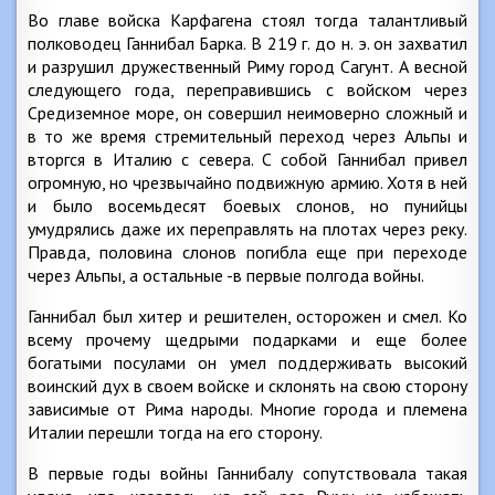
Во главе войска Карфагена стоял тогда талантливый
полководец Ганнибал Барка. В 219 г. до н. э. он захватил
и разрушил дружественный Риму город Сагунт. А весной
следующего года, переправившись с войском через
Средиземное море, он совершил неимоверно сложный и
в то же время стремительный переход через Альпы и
вторгся в Италию с севера. С собой Ганнибал привел
огромную, но чрезвычайно подвижную армию. Хотя в ней
и было восемьдесят боевых слонов, но пунийцы
умудрялись даже их переправлять на плотах через реку.
Правда, половина слонов погибла еще при переходе
через Альпы, а остальные -в первые полгода войны.
Ганнибал был хитер и решителен, осторожен и смел. Ко
всему прочему щедрыми подарками и еще более
богатыми посулами он умел поддерживать высокий
воинский дух в своем войске и склонять на свою сторону
зависимые от Рима народы. Многие города и племена
Италии перешли тогда на его сторону.
В первые годы войны Ганнибалу сопутствовала такая