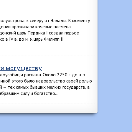
олуострова, к северу от Эллады. К моменту
донии проживали кочевые племена
едонский царь Пердика I создал первое
в IV в. до н. э. царь Филипп II
 и могуществу
оусобиц и распада. Около 2250 г. до н. э.
чиной этого было недовольство своей ролью
й — тех самых бывших мелких государств, а
набравшим силу и богатство…