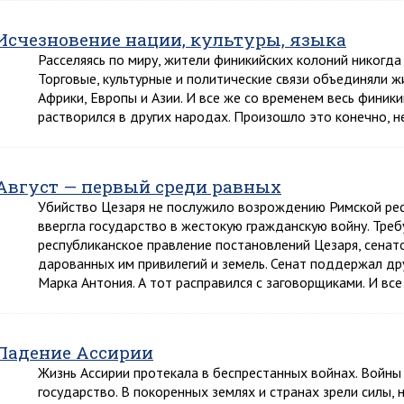
Исчезновение нации, культуры, языка
Расселяясь по миру, жители финикийских колоний никогда 
Торговые, культурные и политические связи объединяли ж
Африки, Европы и Азии. И все же со временем весь финики
растворился в других народах. Произошло это конечно, не
Август — первый среди равных
Убийство Цезаря не послужило возрождению Римской респ
ввергла государство в жестокую гражданскую войну. Тре
республиканское правление постановлений Цезаря, сенат
дарованных им привилегий и земель. Сенат поддержал д
Марка Антония. А тот расправился с заговорщиками. И в
Падение Ассирии
Жизнь Ассирии протекала в беспрестанных войнах. Войны
государство. В покоренных землях и странах зрели силы,