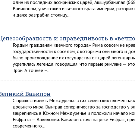
один из последних ассирийских царей, Ашшурбанипал (668-6
Вавилоном, уничтожил извечного врага империи, разорив 
и даже разграбил столицу…
Целесообразность и справедливость в «вечно
Гордым гражданам «вечного города» Рима совсем не нрав
государственности к соседям, с которыми они много и до
было происхождение их государства от царей легендарны
укрепилась легенда, говорящая, что первые римляне — эт
Трои. А точнее —…
Великий Вавилон
С пришествием в Междуречье этих семитских племен нач
древнего мира. Выиграв соперничество за господство у э
закрепились в Южном Междуречье и положили начало нов
Евфрата — Вавилонии. Вавилон стоял на реке Евфрат, пр
современного…