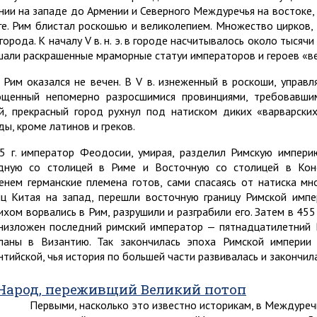
нии на западе до Армении и Северного Междуречья на востоке, 
ге. Рим блистал роскошью и великолепием. Множество цирков, 
 города. К началу V в. н. э. в городе насчитывалось около тыся
шали раскрашенные мраморные статуи императоров и героев «ве
 Рим оказался не вечен. В V в. изнеженный в роскоши, управ
ощенный непомерно разросшимися провинциями, требовавши
й, прекрасный город рухнул под натиском диких «варварски
ды, кроме латинов и греков.
5 г. император Феодосии, умирая, разделил Римскую импер
дную со столицей в Риме и Восточную со столицей в Конс
енем германские племена готов, сами спасаясь от натиска мн
иц Китая на запад, перешли восточную границу Римской импе
ихом ворвались в Рим, разрушили и разграбили его. Затем в 455 
низложен последний римский император — пятнадцатилетний Р
ланы в Византию. Так закончилась эпоха Римской империи
нтийской, чья история по большей части развивалась и закончила
Народ, переживщий Великий потоп
Первыми, насколько это известно историкам, в Междуре