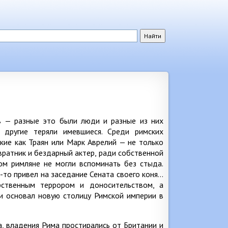
в — разные это были люди и разные из них
 другие теряли имевшиеся. Среди римских
кие как Траян или Марк Аврелий — не только
звратник и бездарный актер, ради собственной
ом римляне не могли вспоминать без стыда.
к-то привел на заседание Сената своего коня…
рственным террором и доносительством, а
 и основал новую столицу Римской империи в
ва, владения Рима простирались от Британии и