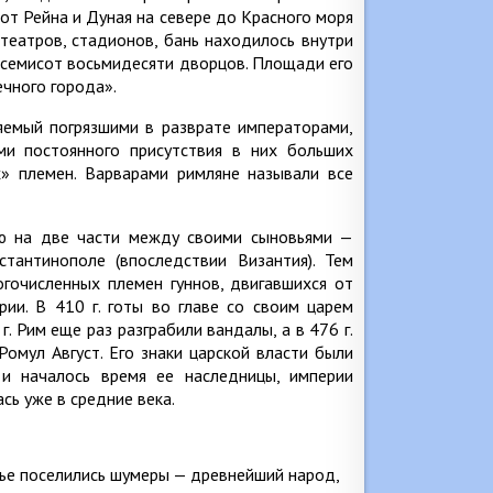
от Рейна и Дуная на севере до Красного моря
театров, стадионов, бань находилось внутри
чи семисот восьмидесяти дворцов. Площади его
чного города».
ляемый погрязшими в разврате императорами,
ми постоянного присутствия в них больших
х» племен. Варварами римляне называли все
ию на две части между своими сыновьями —
тантинополе (впоследствии Византия). Тем
огочисленных племен гуннов, двигавшихся от
рии. В 410 г. готы во главе со своим царем
г. Рим еще раз разграбили вандалы, а в 476 г.
омул Август. Его знаки царской власти были
 и началось время ее наследницы, империи
сь уже в средние века.
чье поселились шумеры — древнейший народ,