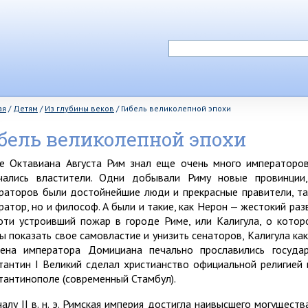
ая
/
Детям
/
Из глубины веков
/
Гибель великолепной эпохи
бель великолепной эпохи
е Октавиана Августа Рим знал еще очень много императоро
чались властители. Одни добывали Риму новые провинции,
раторов были достойнейшие люди и прекрасные правители, та
ратор, но и философ. А были и такие, как Нерон — жестокий ра
оти устроивший пожар в городе Риме, или Калигула, о котор
ы показать свое самовластие и унизить сенаторов, Калигула ка
ена императора Домициана печально прославились госуда
тантин I Великий сделал христианство официальной религией
тантинополе (современный Стамбул).
чалу II в. н. э. Римская империя достигла наивысшего могущест