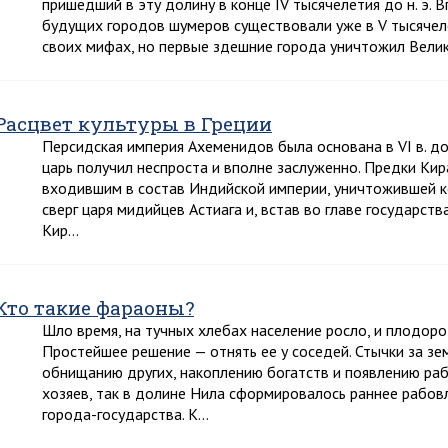
пришедший в эту долину в конце IV тысячелетия до н. э. В
будущих городов шумеров существовали уже в V тысячелет
своих мифах, но первые здешние города уничтожил Вели
Расцвет культуры в Греции
Персидская империя Ахеменидов была основана в VI в. до 
царь получил неспроста и вполне заслуженно. Предки Кир
входившим в состав Индийской империи, уничтожившей к
сверг царя мидийцев Астиага и, встав во главе государст
Кир…
Кто такие фараоны?
Шло время, на тучных хлебах население росло, и плодоро
Простейшее решение — отнять ее у соседей. Стычки за з
обнищанию других, накоплению богатств и появлению ра
хозяев, так в долине Нила сформировалось раннее рабов
города-государства. К…