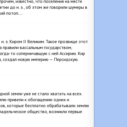
прочем, известно, что поселения на месте
ии до н. э., об этом же говорили шумеры в
кий потоп….
н. э. Киром II Великим. Такое прозвище этот
а правили вассальным государством,
огда-то соперничавшую с ней Ассирию. Кир
ва, создал новую империю — Персидскую.
дной земли уже не стало хватать на всех.
емлю привели к обогащению одних и
бов, которые бесплатно обрабатывали землю
ладельческое общество, возникли первые