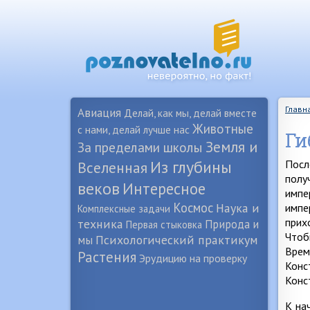
Главн
Авиация
Делай, как мы, делай вместе
Животные
с нами, делай лучше нас
Ги
Земля и
За пределами школы
Из глубины
Посл
Вселенная
полу
веков
Интересное
импе
Космос
Наука и
импе
Комплексные задачи
прих
техника
Природа и
Первая стыковка
Чтоб
Психологический практикум
мы
Врем
Растения
Эрудицию на проверку
Конс
Конс
К на