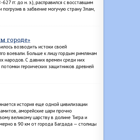
27 гг. до н. э.), расправился с восставшим
и погрузив в забвение могучую страну Элам,
м городе»
илось возводить истоки своей
лго воевали. Больше к лицу гордым римлянам
х народов. С давних времен среди них
о потомки героических защитников древней
инается история еще одной цивилизации
ламитов, аморейские цари прочно
ому великому царству в долине Тигра и
имерно в 90 км от города Багдада — столицы