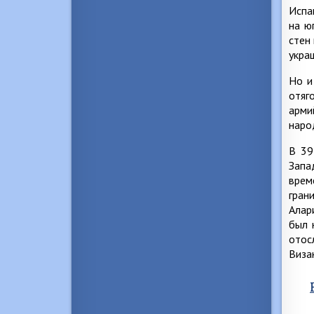
Испа
на ю
стен
укра
Но и
отяг
арми
наро
В 39
Запа
врем
гран
Алар
был 
отос
Виза