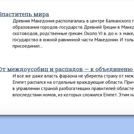
Властитель мира
Древняя Македония располагалась в центре Балканского п
образования городов-государств Древней Греции в Маке
скотоводов, родственные грекам. Около VI в. до н. э. мак
государство в южной равнинной части Македонии. И только 
присоединил…
От междоусобиц и распадов — к объединеню
И все же даже власть фараона не уберегла страну от межд
Египет распался на отдельные враждующие области. При
в управлении страной разбогатевших правителей областе
впоследствии номов, из которых сложился Египет. Этим 