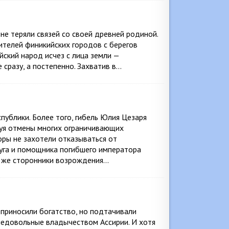
не теряли связей со своей древней родиной.
ителей финикийских городов с берегов
йский народ исчез с лица земли —
 сразу, а постепенно. Захватив в…
ублики. Более того, гибель Юлия Цезаря
буя отмены многих ограничивающих
оры не захотели отказываться от
руга и помощника погибшего императора
се же сторонники возрождения…
 приносили богатство, но подтачивали
 недовольные владычеством Ассирии. И хотя