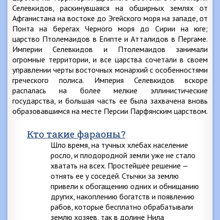
Селевкидов, раскинувшаяся на обширных землях от
Афганистана на востоке до Эгейского моря на западе, от
Понта на берегах Черного моря до Сирии на юге;
царство Птолемаидов в Египте и Атталидов в Пергаме.
Империи Селевкидов и Птолемаидов занимали
огромные территории, и все царства сочетали в своем
управлении черты восточных монархий с особенностями
греческого полиса. Империя Селевкидов вскоре
распалась на более мелкие эллинистические
государства, и большая часть ее была захвачена вновь
образовавшимся на месте Персии Парфянским царством.
Кто такие фараоны?
Шло время, на тучных хлебах население
росло, и плодородной земли уже не стало
хватать на всех. Простейшее решение —
отнять ее у соседей. Стычки за землю
привели к обогащению одних и обнищанию
других, накоплению богатств и появлению
рабов, которые бесплатно обрабатывали
землю хозяев, так в долине Нила