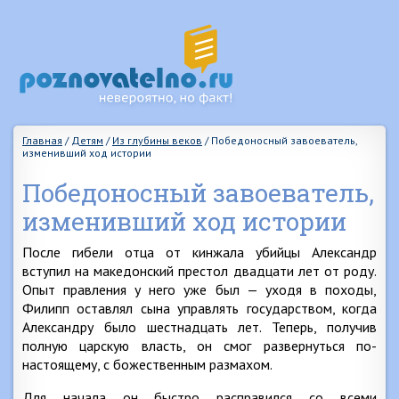
Главная
/
Детям
/
Из глубины веков
/
Победоносный завоеватель,
изменивший ход истории
Победоносный завоеватель,
изменивший ход истории
После гибели отца от кинжала убийцы Александр
вступил на македонский престол двадцати лет от роду.
Опыт правления у него уже был — уходя в походы,
Филипп оставлял сына управлять государством, когда
Александру было шестнадцать лет. Теперь, получив
полную царскую власть, он смог развернуться по-
настоящему, с божественным размахом.
Для начала он быстро расправился со всеми