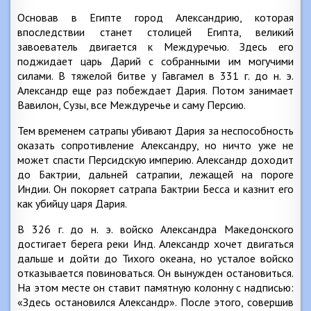
Основав в Египте город Александрию, которая
впоследствии станет столицей Египта, великий
завоеватель двигается к Междуречью. Здесь его
поджидает царь Дарий с собранными им могучими
силами. В тяжелой битве у Гавгамел в 331 г. до н. э.
Александр еще раз побеждает Дария. Потом занимает
Вавилон, Сузы, все Междуречье и саму Персию.
Тем временем сатрапы убивают Дария за неспособность
оказать сопротивление Александру, но ничто уже не
может спасти Персидскую империю. Александр доходит
до Бактрии, дальней сатрапии, лежащей на пороге
Индии. Он покоряет сатрапа Бактрии Бесса и казнит его
как убийцу царя Дария.
В 326 г. до н. э. войско Александра Македонского
достигает берега реки Инд. Александр хочет двигаться
дальше и дойти до Тихого океана, но усталое войско
отказывается повиноваться. Он вынужден остановиться.
На этом месте он ставит памятную колонну с надписью:
«Здесь остановился Александр». После этого, совершив