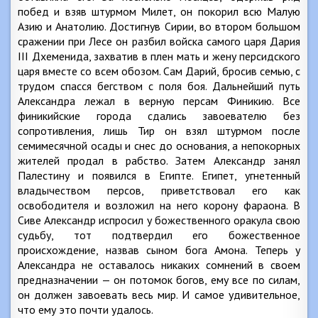
побед и взяв штурмом Милет, он покорил всю Малую
Азию и Анатолию. Достигнув Сирии, во втором большом
сражении при Лесе он разбил войска самого царя Дария
III Дхеменида, захватив в плен мать и жену персидского
царя вместе со всем обозом. Сам Дарий, бросив семью, с
трудом спасся бегством с поля боя. Дальнейший путь
Александра лежал в верную персам Финикию. Все
финикийские города сдались завоевателю без
сопротивления, лишь Тир он взял штурмом после
семимесячной осады и снес до основания, а непокорных
жителей продал в рабство. Затем Александр занял
Палестину и появился в Египте. Египет, угнетенный
владычеством персов, приветствовал его как
освободителя и возложил на него корону фараона. В
Сиве Александр испросил у божественного оракула свою
судьбу, тот подтвердил его божественное
происхождение, назвав сыном бога Амона. Теперь у
Александра не оставалось никаких сомнений в своем
предназначении — он потомок богов, ему все по силам,
он должен завоевать весь мир. И самое удивительное,
что ему это почти удалось.