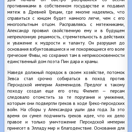
противниками в собственном государстве и подавил
мятеж в Древней Греции, где многие надеялись, что
справиться с юнцом будет намного легче, чем с его
многоопытным отцом. Расправляясь с мятежниками,
Александр проявил свойственную ему и в будущем
непреклонную решимость, стремительность в действиях
и уважение к мудрости и таланту. Он разрушил до
основания взбунтовавшиеся и не покоряющиеся его воле
греческие Фивы, но сохранил там в неприкосновенности
единственный дом поэта Пин дара и храмы.
Наведя должный порядок в своем хозяйстве, потомок
Зевса стал срочно собираться в поход против
Персидской империи Ахеменидов. Предлог к такому
походу создал еще его отец Филипп — персам
следовало отомстить за те поругания и унижения,
которым они подвергли греков в ходе Греко-персидских
войн. На сборы у Александра ушли два года. За это
время он сумел подчинить греков идее, что их дело
правое и только уничтожение Персидской империи
принесет в Элладу мир и благоденствие. Основания для