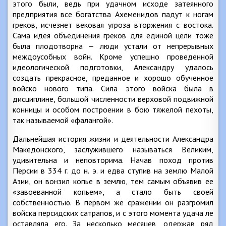
этого были, ведь при удачном исходе затеянного
предприятия все богатства Ахеменидов падут к ногам
греков, исчезнет вековая угроза вторжения с востока.
Сама идея объединения греков для единой цели тоже
была плодотворна — люди устали от непрерывных
междоусобных войн. Кроме успешно проведенной
идеологической подготовки, Александру удалось
создать прекрасное, преданное и хорошо обученное
войско нового типа. Сила этого войска была в
дисциплине, большой численности верховой подвижной
конницы и особом построении в бою тяжелой пехоты,
так называемой «фалангой».
Дальнейшая история жизни и деятельности Александра
Македонского, заслужившего называться Великим,
удивительна и неповторима. Начав поход против
Персии в 334 г. до н. э. и едва ступив на землю Малой
Азии, он вонзил копье в землю, тем самым объявив ее
«завоеванной копьем», а стало быть своей
собственностью. В первом же сражении он разгромил
войска персидских сатрапов, и с этого момента удача ле
оставляла его. За несколько месяцев, одержав ряд