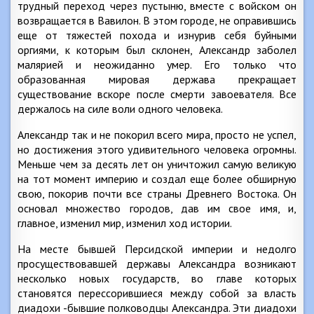
трудный переход через пустыню, вместе с войском он
возвращается в Вавилон. В этом городе, не оправившись
еще от тяжестей похода и изнурив себя буйными
оргиями, к которым был склонен, Александр заболел
малярией и неожиданно умер. Его только что
образованная мировая держава прекращает
существование вскоре после смерти завоевателя. Все
держалось на силе воли одного человека.
Александр так и не покорил всего мира, просто не успел,
но достижения этого удивительного человека огромны.
Меньше чем за десять лет он уничтожил самую великую
на тот момент империю и создал еще более обширную
свою, покорив почти все страны Древнего Востока. Он
основал множество городов, дав им свое имя, и,
главное, изменил мир, изменил ход истории.
На месте бывшей Персидской империи и недолго
просуществовавшей державы Александра возникают
несколько новых государств, во главе которых
становятся перессорившиеся между собой за власть
диадохи -бывшие полководцы Александра. Эти диадохи