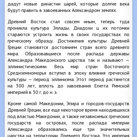
дадут новые династии царей, которые долгие века
будут править в завоеванных Александром землях.
Древний Восток стал совсем иным, теперь туда
проникла культура Эллады. Диадохи ц их потомки
стараются устроить жизнь в своих государствах по
греческому образцу. Достижения культуры Древней
Греции становятся достоянием стран всего древнего
мира. Образовавшиеся после распада державы
Александра Македонского царства так и называют —
эллинистическими. Весь мир стран Восточного
Средиземноморья вступил в эпоху влияния греческой
культуры — период эллинизма. Этот период растянется
на 300 лет, вплоть до завоевания Египта Римской
империей в 30 г. до н. э.
Кроме самой Македонии, Эпира и городов-государств
Древней Греции, все еще некоторое время находившихся
под властью Македонии, а также независимых греческих
государств на островах, после распада империи
Александра образовались еще три значительных
царства на территории Древнего Востока. Это империя