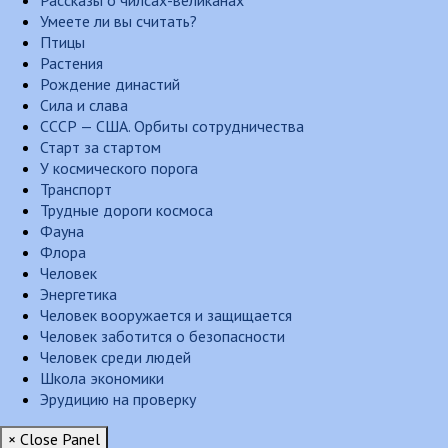
Рассказы о чилсах-великанах
Умеете ли вы считать?
Птицы
Растения
Рождение династий
Сила и слава
СССР — США. Орбиты сотрудничества
Старт за стартом
У космического порога
Транспорт
Трудные дороги космоса
Фауна
Флора
Человек
Энергетика
Человек вооружается и защищается
Человек заботится о безопасности
Человек среди людей
Школа экономики
Эрудицию на проверку
× Close Panel