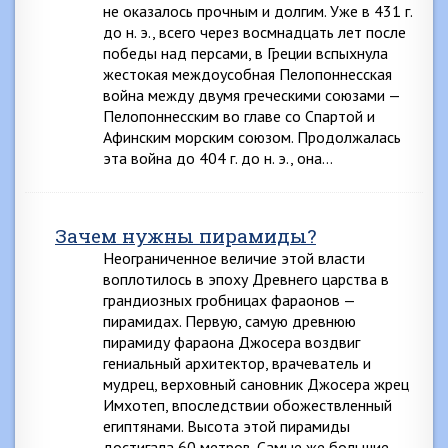
не оказалось прочным и долгим. Уже в 431 г.
до н. э., всего через восмнадцать лет после
победы над персами, в Греции вспыхнула
жестокая междоусобная Пелопоннесская
война между двумя греческими союзами —
Пелопоннесским во главе со Спартой и
Афинским морским союзом. Продолжалась
эта война до 404 г. до н. э., она…
Зачем нужны пирамиды?
Неограниченное величие этой власти
воплотилось в эпоху Древнего царства в
грандиозных гробницах фараонов —
пирамидах. Первую, самую древнюю
пирамиду фараона Джосера воздвиг
гениальный архитектор, врачеватель и
мудрец, верховный сановник Джосера жрец
Имхотеп, впоследствии обожествленный
египтянами. Высота этой пирамиды
достигала 60 метров. Самые же большие