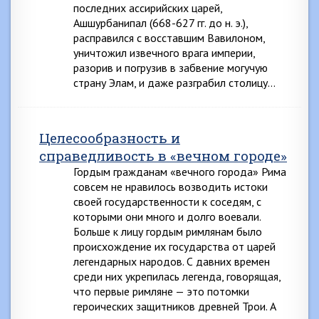
последних ассирийских царей,
Ашшурбанипал (668-627 гг. до н. э.),
расправился с восставшим Вавилоном,
уничтожил извечного врага империи,
разорив и погрузив в забвение могучую
страну Элам, и даже разграбил столицу…
Целесообразность и
справедливость в «вечном городе»
Гордым гражданам «вечного города» Рима
совсем не нравилось возводить истоки
своей государственности к соседям, с
которыми они много и долго воевали.
Больше к лицу гордым римлянам было
происхождение их государства от царей
легендарных народов. С давних времен
среди них укрепилась легенда, говорящая,
что первые римляне — это потомки
героических защитников древней Трои. А