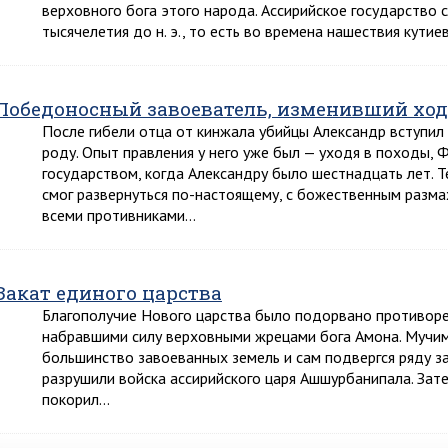
верховного бога этого народа. Ассирийское государство с
тысячелетия до н. э., то есть во времена нашествия кути
Победоносный завоеватель, изменивший ход
После гибели отца от кинжала убийцы Александр вступил
роду. Опыт правления у него уже был — уходя в походы, 
государством, когда Александру было шестнадцать лет. Т
смог развернуться по-настоящему, с божественным разма
всеми противниками…
Закат единого царства
Благополучие Нового царства было подорвано противор
набравшими силу верховными жрецами бога Амона. Мучим
большинство завоеванных земель и сам подвергся ряду заво
разрушили войска ассирийского царя Ашшурбанипала. Затем, 
покорил…