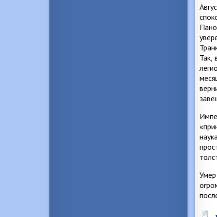
Авгу
спок
Пано
увер
Тран
Так,
леги
меся
верн
заве
Импе
«при
наук
прос
толс
Умер
огро
посл