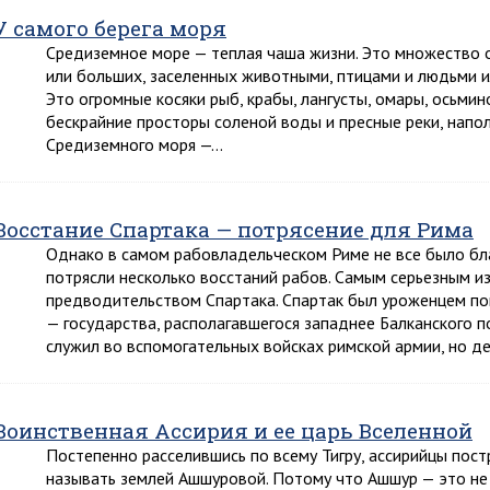
У самого берега моря
Средиземное море — теплая чаша жизни. Это множество о
или больших, заселенных животными, птицами и людьми и
Это огромные косяки рыб, крабы, лангусты, омары, осьми
бескрайние просторы соленой воды и пресные реки, напо
Средиземного моря —…
Восстание Спартака — потрясение для Рима
Однако в самом рабовладельческом Риме не все было бла
потрясли несколько восстаний рабов. Самым серьезным и
предводительством Спартака. Спартак был уроженцем по
— государства, располагавшегося западнее Балканского 
служил во вспомогательных войсках римской армии, но д
Воинственная Ассирия и ее царь Вселенной
Постепенно расселившись по всему Тигру, ассирийцы пост
называть землей Ашшуровой. Потому что Ашшур — это не п