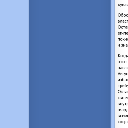
«уна
Обос
власт
Окта
егип
поки
и зн
Когд
этот
насл
Авгу
изба
триб
Окта
свое
внут
гвар
всем
соср