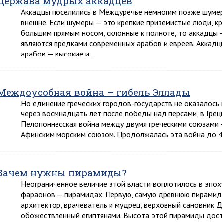
Держава мудрых аккадцев
Аккадцы поселились в Междуречье немногим позже шумер
внешне. Если шумеры — это крепкие приземистые люди, кр
большим прямым носом, склонные к полноте, то аккадцы 
являются предками современных арабов и евреев. Аккад
арабов — высокие и…
Междоусобная война — гибель Эллады
Но единение греческих городов-государств не оказалось пр
через восмнадцать лет после победы над персами, в Гре
Пелопоннесская война между двумя греческими союзами 
Афинским морским союзом. Продолжалась эта война до 404
Зачем нужны пирамиды?
Неограниченное величие этой власти воплотилось в эпох
фараонов — пирамидах. Первую, самую древнюю пирамид
архитектор, врачеватель и мудрец, верховный сановник 
обожествленный египтянами. Высота этой пирамиды дост