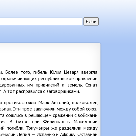
. Более того, гибель Юлия Цезаря ввергла
х ограничивающих республиканское правление
дарованных им привилегий и земель. Сенат
 А тот расправился с заговорщиками.
м противостояли Марк Антоний, полководец
виан. Эти трое заключили между собой союз,
рата сошлись в решающем сражении с войсками
ссия. В битве при Филиппах в Македонии
сий погибли. Триумвиры же разделили между
 Эмилий Лепид — Испанию и Африку, Октавиан