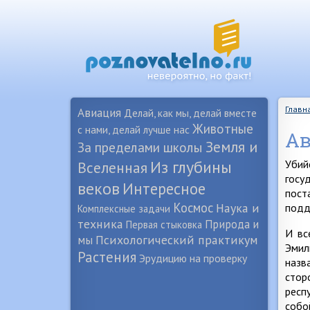
Главн
Авиация
Делай, как мы, делай вместе
Животные
с нами, делай лучше нас
Ав
Земля и
За пределами школы
Из глубины
Убий
Вселенная
госу
веков
Интересное
пост
Космос
Наука и
подд
Комплексные задачи
техника
Природа и
Первая стыковка
И вс
Психологический практикум
мы
Эмил
Растения
Эрудицию на проверку
назв
стор
респ
собо