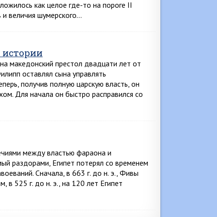
ложилось как целое где-то на пороге II
ев и величия шумерского…
 истории
 на македонский престол двадцати лет от
Филипп оставлял сына управлять
еперь, получив полную царскую власть, он
хом. Для начала он быстро расправился со
ечиями между властью фараона и
ый раздорами, Египет потерял со временем
еваний. Сначала, в 663 г. до н. э., Фивы
в 525 г. до н. э., на 120 лет Египет