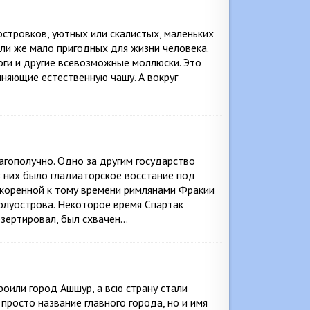
стровков, уютных или скалистых, маленьких
ли же мало пригодных для жизни человека.
ноги и другие всевозможные моллюски. Это
лняющие естественную чашу. А вокруг
гополучно. Одно за другим государство
з них было гладиаторское восстание под
коренной к тому времени римлянами Фракии
полуострова. Некоторое время Спартак
езертировал, был схвачен…
роили город Ашшур, а всю страну стали
росто название главного города, но и имя