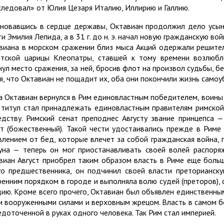
следовал» от Юлия Цезаря Италию, Иллирию и Галлию.
новавшись в сердце державы, Октавиан продолжил дело усын
и Эмилия Лепида, а в 31 г. до н. э. начал новую гражданскую войн
виана в морском сражении близ мыса Акций одержали решите
етской царицы Клеопатры, ставшей к тому времени возлюб
нул место сражения, за ней, бросив флот на произвол судьбы, б
ая, что Октавиан не пощадит их, оба они покончили жизнь самоу
а Октавиан вернулся в Рим единовластным победителем, воины 
 титул стал принадлежать единовластным правителям римской 
едству. Римский сенат преподнес Августу звание принцепса 
ст (божественный). Такой чести удостаивались прежде в Риме
влением от бед, которые влечет за собой гражданская война, 
уна — теперь он мог приостанавливать своей волей распоря
виан Август приобрел таким образом власть в Риме еще боль
го предшественника, он подчинил своей власти преторианску
ренним порядком в городе и выполняла волю судей (преторов),
дию. Кроме всего прочего, Октавиан был объявлен единственн
и вооруженными силами и верховным жрецом. Власть в самом б
едоточенной в руках одного человека. Так Рим стал империей.