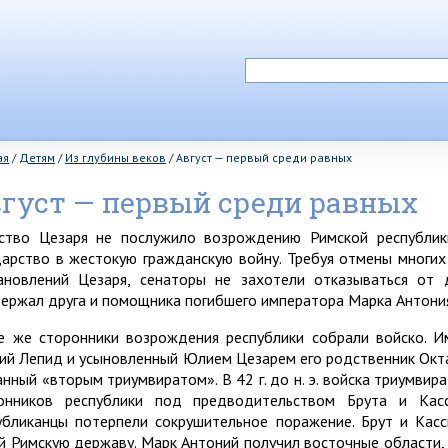
ая
/
Детям
/
Из глубины веков
/
Август — первый среди равных
густ — первый среди равных
ство Цезаря не послужило возрождению Римской республики
дарство в жестокую гражданскую войну. Требуя отмены многи
ановлений Цезаря, сенаторы не захотели отказываться от 
ержал друга и помощника погибшего императора Марка Антония.
е же сторонники возрождения республики собрали войско. И
ий Лепид и усыновленный Юлием Цезарем его родственник Окта
анный «вторым триумвиратом». В 42 г. до н. э. войска триумви
онников республики под предводительством Брута и Ка
убликанцы потерпели сокрушительное поражение. Брут и Кас
й Римскую державу. Марк Антоний получил восточные области,