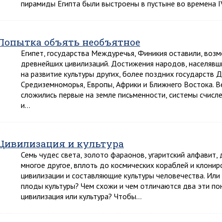
пирамиды Египта были выстроены в пустыне во времена 
Попытка объять необъятное
Египет, государства Междуречья, Финикия оставили, воз
древнейших цивилизаций. Достижения народов, населявши
на развитие культуры других, более поздних государств 
Средиземноморья, Европы, Африки и Ближнего Востока. В
сложились первые на земле письменности, системы счисл
и…
Цивилизация и культура
Семь чудес света, золото фараонов, угаритский алфавит, 
многое другое, вплоть до космических кораблей и клони
цивилизации и составляющие культуры человечества. Ил
плоды культуры? Чем схожи и чем отличаются два эти по
цивилизация или культура? Чтобы…