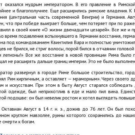
ст оказался мудрым императором. В его правление в Римской
ойнее и благополучнее. Еще расширились римские владения. 
ния (центральная часть современной Венгрии) и Германия. Авг
ен, что при победе выиграет больше, чем потеряет при по раже
квилл в своей книге «О жизни двенадцати цезарей». Все же и 
 во время подавления вспыхнувшего в Германии восстания, герм
она под командованием Квинтилия Вара и полностью уничтожили
цев не брился, не стриг волосы, порой бился в отчаянии головой
и легионы!» Все же восстание в новой провинции Рима было 
щал не расширять дальше границ империи. Это не было выполне
ратор развернул в городе Риме большое строительство, горд
нял Рим кирпичным, а оставляет — мраморным». Через своего д
ам и искусствам. При этом в быту Август старался соблюдать
той одежде, был неприхотлив в еде и мало пил вина. Единс
той подошве: он был невелик ростом и хотел выглядеть повыше
 Октавиан Август в 14 г. н. э., дожив до 76 лет. Он был по
мном круглом мавзолее, руины которого сохранились до наши
е смерти к богам.