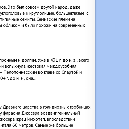
ов. Это был совсем другой народ, даже
углоголовые и круглолицые, большеглазые, с
-типичные семиты. Семитские племена
цы обликом и были похожи на современных
очным и долгим. Уже в 431 г. до н. э., всего
ции вспыхнула жестокая междоусобная
— Пелопоннесским во главе со Спартой и
 г. до н. э., она…
у Древнего царства в грандиозных гробницах
у фараона Джосера воздвиг гениальный
Джосера жрец Имхотеп, впоследствии
игала 60 метров. Самые же большие