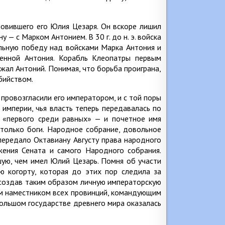
овившего его Юлия Цезаря. Он вскоре лишил
у — с Марком Антонием. В 30 г. до н. э. войска
льную победу над войсками Марка Антония и
ленной Антония. Корабль Клеопатры первым
ежал Антоний. Понимая, что борьба проиграна,
бийством.
провозгласили его императором, и с той поры
империи, чья власть теперь передавалась по
— «первого среди равных» — и почетное имя
 только боги. Народное собрание, довольное
передало Октавиану Августу права народного
жения Сената и самого Народного собрания.
шую, чем имел Юлий Цезарь. Помня об участи
ю когорту, которая до этих пор следила за
 создав таким образом личную императорскую
ым наместником всех провинций, командующим
ольшом государстве древнего мира оказалась