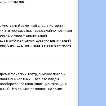
IV династии для…
можно, самый заметный след в истории
х эти государства, черезвычайно повлияли
Древнего мира — цивилизаций
едь в глубинах самых древних цивилизаций
ения, были сделаны первые математические
древнегреческий театр, римское право и
рованных животных — все это плоды
и наоборот? Составляющие цивилизации и
нятия? Что раньше появилось на земле —