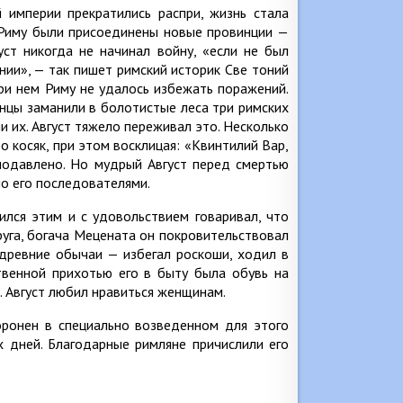
 империи прекратились распри, жизнь стала
К Риму были присоединены новые провинции —
уст никогда не начинал войну, «если не был
нии», — так пишет римский историк Све тоний
при нем Риму не удалось избежать поражений.
анцы заманили в болотистые леса три римских
 их. Август тяжело переживал это. Несколько
 о косяк, при этом восклицая: «Квинтилий Вар,
подавлено. Но мудрый Август перед смертью
но его последователями.
ился этим и с удовольствием говаривал, что
руга, богача Мецената он покровительствовал
 древние обычаи — избегал роскоши, ходил в
твенной прихотью его в быту была обувь на
. Август любил нравиться женщинам.
хоронен в специально возведенном для этого
х дней. Благодарные римляне причислили его