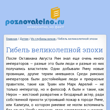
Главная
/
Детям
/
Из глубины веков
/
Гибель великолепной эпохи
Гибель великолепной эпохи
После Октавиана Августа Рим знал еще очень много
императоров — разные это были люди и разные из них
получались властители. Одни добывали Риму новые
провинции, другие теряли имевшиеся. Среди римских
императоров были достойнейшие люди и прекрасные
правители, такие как Траян или Марк Аврелий — не
только император, но и философ. А были и такие, как
Нерон — жестокий развратник и бездарный актер, ради
собственной прихоти устроивший пожар в городе Риме,
или Калигула, о котором римляне не могли вспоминать
без стыда. Чтобы показать свое самовластие и унизить