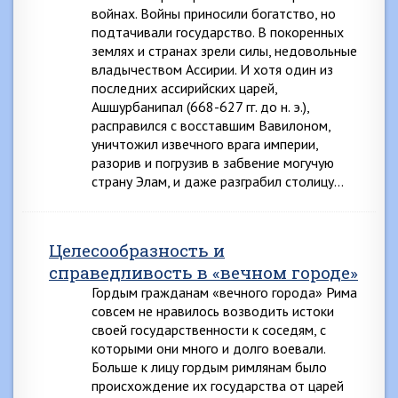
войнах. Войны приносили богатство, но
подтачивали государство. В покоренных
землях и странах зрели силы, недовольные
владычеством Ассирии. И хотя один из
последних ассирийских царей,
Ашшурбанипал (668-627 гг. до н. э.),
расправился с восставшим Вавилоном,
уничтожил извечного врага империи,
разорив и погрузив в забвение могучую
страну Элам, и даже разграбил столицу…
Целесообразность и
справедливость в «вечном городе»
Гордым гражданам «вечного города» Рима
совсем не нравилось возводить истоки
своей государственности к соседям, с
которыми они много и долго воевали.
Больше к лицу гордым римлянам было
происхождение их государства от царей