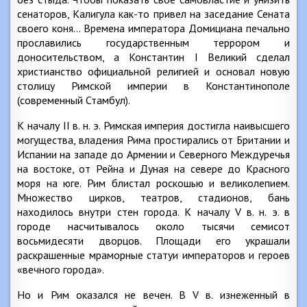
сенаторов, Калигула как-то привел на заседание Сената
своего коня… Времена императора Домициана печально
прославились государственным террором и
доносительством, а Константин I Великий сделал
христианство официальной религией и основал новую
столицу Римской империи в Константинополе
(современный Стамбул).
К началу II в. н. э. Римская империя достигла наивысшего
могущества, владения Рима простирались от Британии и
Испании на западе до Армении и Северного Междуречья
на востоке, от Рейна и Дуная на севере до Красного
моря на юге. Рим блистал роскошью и великолепием.
Множество цирков, театров, стадионов, бань
находилось внутри стен города. К началу V в. н. э. в
городе насчитывалось около тысячи семисот
восьмидесяти дворцов. Площади его украшали
раскрашенные мраморные статуи императоров и героев
«вечного города».
Но и Рим оказался не вечен. В V в. изнеженный в