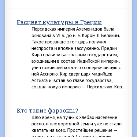
Расцвет культуры в Греции
Персидская империя Ахеменидов была
основана в VI в. до н. э. Киром II Великим.
Такое прозвище этот царь получил
неспроста и вполне заслуженно. Предки
Кира правили вассальным государством,
входившим в состав Индийской империи,
уничтожившей когда-то соперничавшую с
ней Ассирию. Кир сверг царя мидийцев
Астиага и, встав во главе государства,
создал новую империю — Персидскую. Кир…
Кто такие фараоны?
Шло время, на тучных хлебах население
росло, и плодородной земли уже не стало
хватать на всех. Простейшее решение —
отнять ее у соседей. Стычки за землю