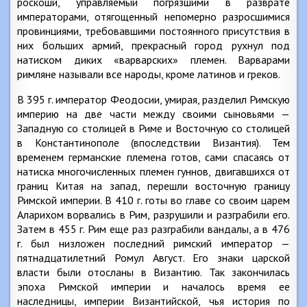
роскоши, управляемый погрязшими в разврате
императорами, отягощенный непомерно разросшимися
провинциями, требовавшими постоянного присутствия в
них больших армий, прекрасный город рухнул под
натиском диких «варварских» племен. Варварами
римляне называли все народы, кроме латинов и греков.
В 395 г. император Феодосии, умирая, разделил Римскую
империю на две части между своими сыновьями —
Западную со столицей в Риме и Восточную со столицей
в Константинополе (впоследствии Византия). Тем
временем германские племена готов, сами спасаясь от
натиска многочисленных племен гуннов, двигавшихся от
границ Китая на запад, перешли восточную границу
Римской империи. В 410 г. готы во главе со своим царем
Аларихом ворвались в Рим, разрушили и разграбили его.
Затем в 455 г. Рим еще раз разграбили вандалы, а в 476
г. был низложен последний римский император —
пятнадцатилетний Ромул Август. Его знаки царской
власти были отосланы в Византию. Так закончилась
эпоха Римской империи и началось время ее
наследницы, империи Византийской, чья история по