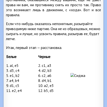
права ни вам, ни противнику снять их просто так. Право
это возникает лишь в движении, с «хода». Вот и все
правила.
Если что-нибудь оказалось непонятным, разыграйте
приводимую ниже партию. Она не из образцовых, можно
сыграть и лучше, но усвоить правила, разыграв ее, будет
легче.
Итак, первый этап — расстановка.
Белые
Черные
1. al, e5
2. c1, а3
3. d3, c4
4. d2, bЗ
5. e1, b2
6. с2, а6
7. а4, b4
8. d4, b1
9. d1, c5
10. а2, е3
11. е2, е4
12. b5, d5