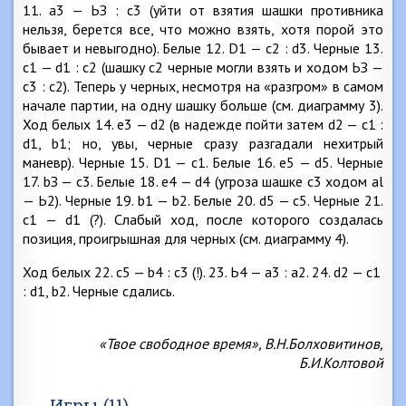
11. a3 — ЬЗ : с3 (уйти от взятия шашки противника
нельзя, берется все, что можно взять, хотя порой это
бывает и невыгодно). Белые 12. D1 — с2 : d3. Черные 13.
c1 — d1 : c2 (шашку с2 черные могли взять и ходом ЬЗ —
с3 : с2). Теперь у черных, несмотря на «разгром» в самом
начале партии, на одну шашку больше (см. диаграмму 3).
Ход белых 14. e3 — d2 (в надежде пойти затем d2 — c1 :
d1, b1; но, увы, черные сразу разгадали нехитрый
маневр). Черные 15. D1 — c1. Белые 16. е5 — d5. Черные
17. bЗ — с3. Белые 18. е4 — d4 (угроза шашке с3 ходом al
— Ь2). Черные 19. b1 — b2. Белые 20. d5 — с5. Черные 21.
c1 — d1 (?). Слабый ход, после которого создалась
позиция, проигрышная для черных (см. диаграмму 4).
Ход белых 22. с5 — b4 : с3 (!). 23. Ь4 — а3 : а2. 24. d2 — c1
: d1, b2. Черные сдались.
«Твое свободное время», В.Н.Болховитинов,
Б.И.Колтовой
Игры (11)