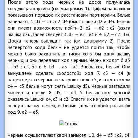
После этого хода черных на доске получилась
следующая картина (см. диаграмму 1). Цифры на шашках
показывают порядок их расстановки партнерами. Белые
начинают: 1. d3 — с3 : d2, d4 (бьют шашки d2 и d4). Теперь
они имеют возможность пойти 2. е2 — d2 : c2 (взята
шашка с2). Далее следует 3. d2 — е2 : е3 и 4. Ь2 — с2 : ЬЗ.
Доска теперь выглядит так (см. диаграмму 2). После
четвертого хода белым не удается пойти так, чтобы
можно было захватить в тиски хотя бы одну шашку
черных, и они передают ход черным. Черные ходят б а3
— bЗ : с4, b4 и 6. bЗ — а3 : а4. Вновь ход белых. Они
вынуждены сделать «холостой» ход 7. с5 — с4 (в
надежде, что черные не закроют поле с5, и тогда ходом
с4 — с5 белые могут снять шашку d5). Черные разгадали
маневр и пошли 8. d5 — d4. У белых под угрозой
оказались шашки с4, с3 и с2. Спасти их не удается, взять
черную шашку нечем, и белые делают «нейтральный»
ход 9. е2 — е3.
Черные осуществляют свой замысел: 10. d4 — d3 : с2, с4.