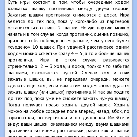
Суть игры состоит в том, чтобы очередным ходом
«зажать» шашку противника между двумя своими.
Зажатые шашки противника снимаются с доски. Игра
ведется до тех пор, пока у кого-либо из партнеров
останется всего лишь 2 шашки. Новую партию можно
начать и в том случае, когда противник, оценив позицию,
признает себя побежденным раньше, чем у него будет
«съедено» 10 шашек. При удачной расстановке одним
ходом можно «съесть» сразу 4 — 5, а то и больше шашек
противника. Игра в этом случае развивается
стремительно: 2 — 3 хода, и доска, только что забитая
шашками, оказывается пустой. Сделав ход и сняв
зажатые шашки, вы, не передавая очереди, можете
сделать еще ход, если вам этим ходом снова удастся
зажать шашку (или шашки) противника. И так вы ходите
до тех пор, пока уже не сможете зажать чужую шашку.
Тогда получает право ходить другой игрок. Ходить
можно на любое соседнее поле вперед, назад, вбок, по
горизонтали, по вертикали и по диагонали. Имейте в
виду: ваши шашки, оказавшиеся между двумя шашками
противника во время расстановки, равно как и шашки
противника, оказавшиеся между вашими, еще не дают