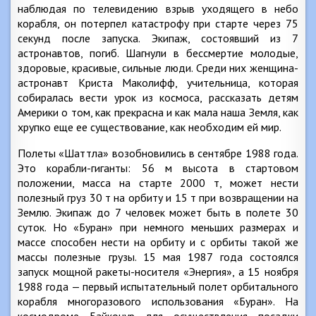
наблюдая по телевидению взрыв уходящего в небо
корабля, он потерпел катастрофу при старте через 75
секунд после запуска. Экипаж, состоявший из 7
астронавтов, погиб. Шагнули в бессмертие молодые,
здоровые, красивые, сильные люди. Среди них женщина-
астронавт Криста Маколифф, учительница, которая
собиралась вести урок из космоса, рассказать детям
Америки о том, как прекрасна и как мала наша Земля, как
хрупко еще ее существование, как необходим ей мир.
Полеты «Шаттла» возобновились в сентябре 1988 года.
Это корабли-гиганты: 56 м высота в стартовом
положении, масса на старте 2000 т, может нести
полезный груз 30 т на орбиту и 15 т при возвращении на
Землю. Экипаж до 7 человек может быть в полете 30
суток. Но «Буран» при немного меньших размерах и
массе способен нести на орбиту и с орбиты такой же
массы полезные грузы. 15 мая 1987 года состоялся
запуск мощной ракеты-носителя «Энергия», а 15 ноября
1988 года — первый испытательный полет орбитального
корабля многоразового использования «Буран». На