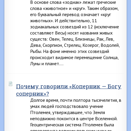
В основе слова «зодиак» лежат греческие
слова «животное» и «круг». Таким образом,
его буквальный перевод означает «круг
животных». И действительно, 11
зодиакальных созвездий из 12 (исключение
составляют Весы) носят названия живых
существ: Овен, Телец, Близнецы, Рак, Лев,
Дева, Скорпион, Стрелец, Козерог, Водолей,
Рыбы. На фоне именно этих созвездий
происходит видимое перемещение Солнца,
Луны и планет….
Почему говорили «Коперник — Богу
соперник»?
Долгое время, почти полтора тысячелетия, в
умах людей господствовало учение
Птолемея, утверждавшее, что Земля
неподвижно покоится в центре Вселенной.
Геоцентрическая система Птолемея была
опровергнута великим польским ученым