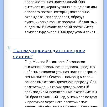
поверхность, называется лавой. Она
вытекает из жерла вулкана в виде реки или
лавового потока, который, постепенно
охлаждаясь, затвердевает, образуя
вулканические горные породы — базальты и
андезиты. В начале лавовый поток имеет
температуру около 1000 градусов и течет…
Почему происходит полярное
сияние?
Еще Михаил Васильевич Ломоносов
высказал правильное предположение, что
небесные сполохи (так называют полярные
сияния жителя Севера — поморы) в своей
основе имеют электрическую природу. Для
подтверждения своих догадок ученый
производил многочисленные эксперименты.
Он брал стеклянный шар, выкачивал воздух
и пропускал через него электрические
заряды. «Возбужденная Електрическая сила