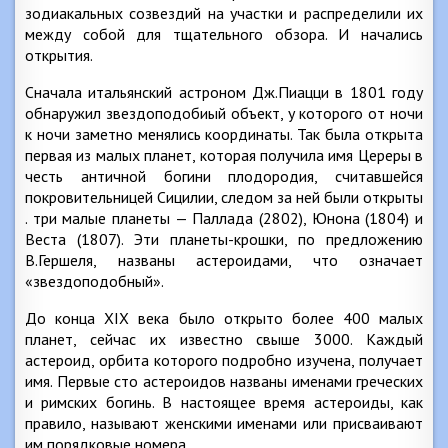
зодиакальных созвездий на участки и распределили их
между собой для тщательного обзора. И начались
открытия.
Сначала итальянский астроном Дж.Пиацци в 1801 году
обнаружил звездоподобиый объект, у которого от ночи
к ночи заметно менялись координаты. Так была открыта
первая из малых планет, которая получила имя Цереры в
честь античной богини плодородия, считавшейся
покровительницей Сицилии, следом за ней были открыты
. три малые планеты — Паллада (2802), Юнона (1804) и
Веста (1807). Эти планеты-крошки, по предложению
В.Гершеля, названы астероидами, что означает
«звездоподобный».
До конца XIX века было открыто более 400 малых
планет, сейчас их известно свыше 3000. Каждый
астероид, орбита которого подробно изучена, получает
имя. Первые сто астероидов названы именами греческих
и римских богинь. В настоящее время астероиды, как
правило, называют женскими именами или присваивают
им порядковые номера.