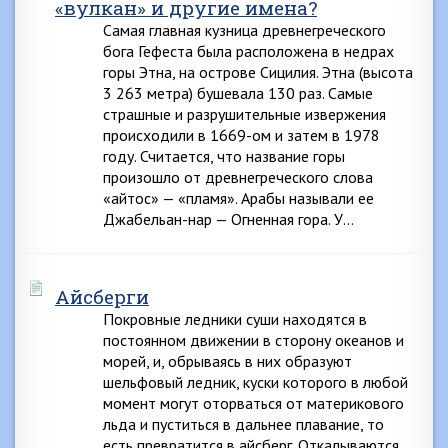
«вулкан» и другие имена?
Самая главная кузница древнегреческого
бога Гефеста была расположена в недрах
горы Этна, на острове Сицилия. Этна (высота
3 263 метра) бушевала 130 раз. Самые
страшные и разрушительные извержения
происходили в 1669-ом и затем в 1978
году. Считается, что название горы
произошло от древнегреческого слова
«айтос» — «пламя». Арабы называли ее
Джабельан-нар — Огненная гора. У…
Айсберги
Покровные ледники суши находятся в
постоянном движении в сторону океанов и
морей, и, обрываясь в них образуют
шельфовый ледник, куски которого в любой
момент могут оторваться от материкового
льда и пуститься в дальнее плавание, то
есть превратится в айсберг. Откалываются