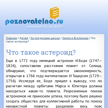
Главная
/
Детям
/
За пределами школы
/
Земля и Вселенная
/
Что
такое астероид?
Что такое астероид?
Еще в 1772 году немецкий астроном И.Боде (1747—
1826), сопоставляя расстояния планет от Солнца,
обнаружил, что подтверждается закономерность,
открытая в 1766 году математиком И.Тициусом (1729—
1756). Исследуя ее, Боде пришел к выводу, что по
расчетам между орбитами Марса и Юпитера должна
находиться какая-то планета. Разрозненные поиски
астрономов не приносили успеха, поэтому было решено
создать общество для коллективной работы по поиску
неизвестной планеты: разделили весь пояс