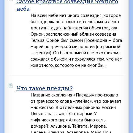
Самое красивое созвездие южного
неба
На всем небе нет иного созвездия, которое
бы содержало столько интересных и легко
доступных для наблюдения объектов, как
Орион, расположенный вблизи созвездия
Тельца. Орион был сыном Посейдона — бога
морей по греческой мифологии (по римской
— Нептун). Он был знаменитым охотником,
сражался с быком и похвалялся тем, что нет
животного, которого он не смог бы…
Что такое плеяды?
Название скопления «Плеяды» произошло
от греческого слова «плейас», что означает
множество. В отдельных районах России
Плеяды называют Стожарами. У
мифического царя Атласа было семь
дочерей: Альциона, Тайгета, Меропа,
Целена, Электра, Астеропа и Майя. При