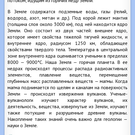
потоком, идущим из горячих недр Земли.
В Земле содержатся подземные воды, газы (гелий,
водород, азот, метан и др,). Под корой лежит мантия
(толщина слоя около 3000 км), под ней находится ядро
Земли. Оно состоит из двух частей: внешнее ядро,
которое имеет свойства тяжелой тягучей жидкости, и
внутреннее ядро, радиусом 1250 км, обладающее
свойствами твердого тела. Температура в центральной
зоне внутреннего ядра оценивается учеными в пределах
8000 — 9000°С. Наша Земля — горячая планета. В ее
недрах происходят процессы распада радиоактивных
элементов, плавление вещества, перемещение
глубинных масс расплавленных веществ — магмы. Когда
магма поднимается по щелям и каналам на поверхность
Земли — происходят извержения вулканов. Ученые-
вулканологи изучают характер вулканов, их
деятельность, вещества, извергнутые из Земли, изучают
также потухшие и разрушенные древние вулканы.
Накопление таких знаний очень важно для геологии —
науки о Земле.