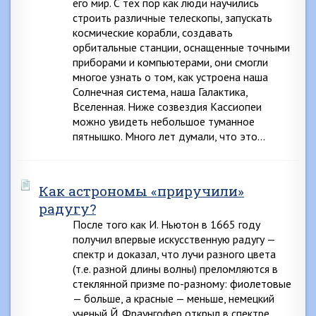
его мир. С тех пор как люди научились
строить различные телескопы, запускать
космические корабли, создавать
орбитальные станции, оснащенные точными
приборами и компьютерами, они смогли
многое узнать о том, как устроена наша
Солнечная система, наша Галактика,
Вселенная. Ниже созвездия Кассиопеи
можно увидеть небольшое туманное
пятнышко. Много лет думали, что это…
Как астрономы «приручили»
радугу?
После того как И. Ньютон в 1665 году
получил впервые искусственную радугу —
спектр и доказал, что лучи разного цвета
(т.е. разной длины волны) преломляются в
стеклянной призме по-разному: фиолетовые
— больше, а красные — меньше, немецкий
ученый Й. Фраунгофер открыл в спектре