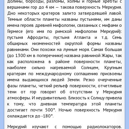
долины, борозды, разломы, холмы и горные хребты с
вершинами гор до 4 км — такова поверхность Меркурия.
Дно некоторых кратеров залито затвердевшей лавой.
Темные области планеты названы пустынями, им даны
имена героев древней мифологии, связанных с мифами о
Гермесе (его имя по римской мифологии Меркурий):
пустыня Афродиты, пустыня Атланта и т.д. Семь
обширных низменностей округлой формы названы
равнинами. Они похожи на лунные моря. Самая большая
(до 1300 км в поперечнике) названа равниной Жары, так
как расположена в районе поверхности планеты,
наиболее сильно нагреваемой Солнцем, Крупным
кратерам по международному соглашению присвоены
имена выдающихся людей Земли. Резко очерченные
фазы планеты, четкий рельеф поверхности, отчетливые
тени от гор говорят об отсутствии у Меркурия
атмосферы. И неудивительно. Близость к Солнцу привела
к тому, что дневная температура этой планеты
достигает почти 500°. Ночью поверхность Меркурия
охлаждается до -180°.
Меркурий изучают с помощью радиолокаторов.